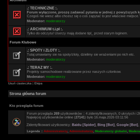
Archiwum
.: TECHNICZNE :.
Forum wyłączone, proszę zadawać pytania w jednej z powyższych ka
Czegoś nie wiesz albo chcesz się o coś zapytać to jest właściwe miejsce.
Moderator:
moderatorzy
.: ARCHIWUM t.i.pl :.
Tylko do odczytu! Userzy mają dodane tipl_ przed starym loginem.
Forum Klubowe
.: SPOTY i ZLOTY :.
Tutaj umawiamy sie na spoty/zloty, dzielimy sie wrażeniami po nich etc.
Moderator:
moderatorzy
.: TERAZ MY :.
Projekty samochodowe realizowane przez naszych czlonkow.
Moderator:
moderatorzy
Usuń ciasteczka
|
Ekipa
Strona główna forum
Kto przegląda forum
Forum przegląda
269
użytkowników :: 4 zidentyfikowanych, 0 ukrytych i 26
Najwięcej użytkowników online (
27141
) było 16.maja.2026 03:11:56
Zidentyfikowani użytkownicy:
Baidu [Spider]
,
Bing [Bot]
,
Google [Bot]
,
Legenda ::
Administratorzy
,
Administratorzy
,
Moderatorzy globalni
,
Moderat