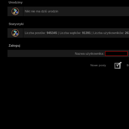
Urodziny
Nikt nie ma dziś urodzin
Statystyki
Liczba postów:
945345
| Liczba wątków:
91391
| Liczba użytkowników:
26
Zaloguj
Nazwa użytkownika:
Nowe posty
B