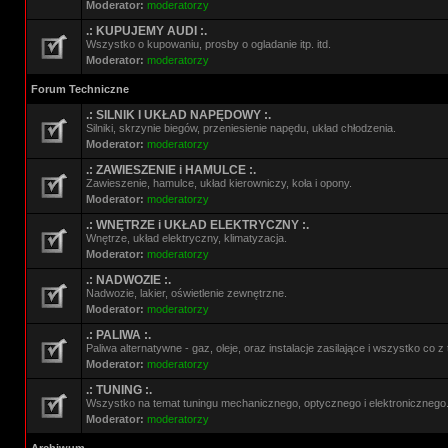
Moderator:
moderatorzy
.: KUPUJEMY AUDI :.
Wszystko o kupowaniu, prosby o ogladanie itp. itd.
Moderator:
moderatorzy
Forum Techniczne
.: SILNIK I UKŁAD NAPĘDOWY :.
Silniki, skrzynie biegów, przeniesienie napędu, układ chłodzenia.
Moderator:
moderatorzy
.: ZAWIESZENIE i HAMULCE :.
Zawieszenie, hamulce, układ kierowniczy, koła i opony.
Moderator:
moderatorzy
.: WNĘTRZE i UKŁAD ELEKTRYCZNY :.
Wnętrze, układ elektryczny, klimatyzacja.
Moderator:
moderatorzy
.: NADWOZIE :.
Nadwozie, lakier, oświetlenie zewnętrzne.
Moderator:
moderatorzy
.: PALIWA :.
Paliwa alternatywne - gaz, oleje, oraz instalacje zasilające i wszystko co 
Moderator:
moderatorzy
.: TUNING :.
Wszystko na temat tuningu mechanicznego, optycznego i elektronicznego
Moderator:
moderatorzy