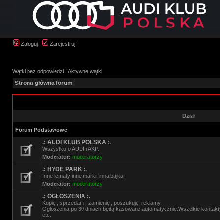
Zaloguj
Zarejestruj
Wątki bez odpowiedzi
|
Aktywne wątki
Strona główna forum
Dział
Forum Podstawowe
.: AUDI KLUB POLSKA :.
Wszystko o AUDI i AKP.
Moderator:
moderatorzy
.: HYDE PARK :.
Inne tematy inne marki, inna bajka.
Moderator:
moderatorzy
.: OGŁOSZENIA :.
Kupię , sprzedam , zamienię , poszukuję, reklamy.
Ogłoszenia po 30 dniach będą kasowane automatycznie.Wszelkie kontak
etc.