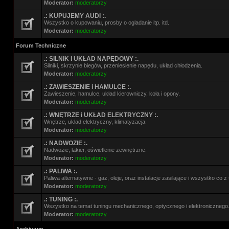
Moderator:
moderatorzy
.: KUPUJEMY AUDI :.
Wszystko o kupowaniu, prosby o ogladanie itp. itd.
Moderator:
moderatorzy
Forum Techniczne
.: SILNIK I UKŁAD NAPĘDOWY :.
Silniki, skrzynie biegów, przeniesienie napędu, układ chłodzenia.
Moderator:
moderatorzy
.: ZAWIESZENIE i HAMULCE :.
Zawieszenie, hamulce, układ kierowniczy, koła i opony.
Moderator:
moderatorzy
.: WNĘTRZE i UKŁAD ELEKTRYCZNY :.
Wnętrze, układ elektryczny, klimatyzacja.
Moderator:
moderatorzy
.: NADWOZIE :.
Nadwozie, lakier, oświetlenie zewnętrzne.
Moderator:
moderatorzy
.: PALIWA :.
Paliwa alternatywne - gaz, oleje, oraz instalacje zasilające i wszystko co 
Moderator:
moderatorzy
.: TUNING :.
Wszystko na temat tuningu mechanicznego, optycznego i elektronicznego
Moderator:
moderatorzy