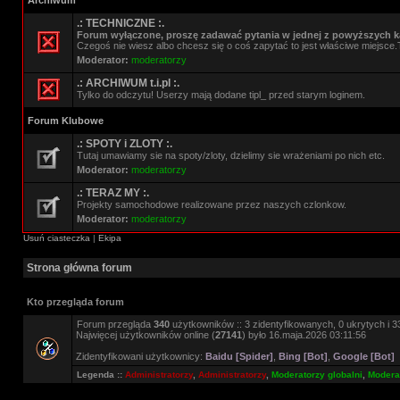
Archiwum
.: TECHNICZNE :.
Forum wyłączone, proszę zadawać pytania w jednej z powyższych ka
Czegoś nie wiesz albo chcesz się o coś zapytać to jest właściwe miejsce.
Moderator:
moderatorzy
.: ARCHIWUM t.i.pl :.
Tylko do odczytu! Userzy mają dodane tipl_ przed starym loginem.
Forum Klubowe
.: SPOTY i ZLOTY :.
Tutaj umawiamy sie na spoty/zloty, dzielimy sie wrażeniami po nich etc.
Moderator:
moderatorzy
.: TERAZ MY :.
Projekty samochodowe realizowane przez naszych czlonkow.
Moderator:
moderatorzy
Usuń ciasteczka
|
Ekipa
Strona główna forum
Kto przegląda forum
Forum przegląda
340
użytkowników :: 3 zidentyfikowanych, 0 ukrytych i 33
Najwięcej użytkowników online (
27141
) było 16.maja.2026 03:11:56
Zidentyfikowani użytkownicy:
Baidu [Spider]
,
Bing [Bot]
,
Google [Bot]
Legenda ::
Administratorzy
,
Administratorzy
,
Moderatorzy globalni
,
Moderat