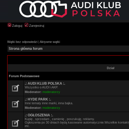
Zaloguj
Zarejestruj
Wątki bez odpowiedzi
|
Aktywne wątki
Strona główna forum
Dział
Forum Podstawowe
.: AUDI KLUB POLSKA :.
Wszystko o AUDI i AKP.
Moderator:
moderatorzy
.: HYDE PARK :.
Inne tematy inne marki, inna bajka.
Moderator:
moderatorzy
.: OGŁOSZENIA :.
Kupię , sprzedam , zamienię , poszukuję, reklamy.
Ogłoszenia po 30 dniach będą kasowane automatycznie.Wszelkie kontak
etc.