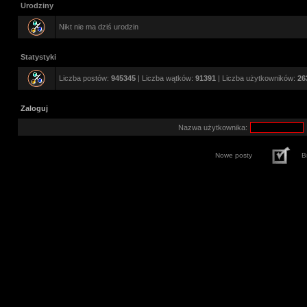
Urodziny
Nikt nie ma dziś urodzin
Statystyki
Liczba postów:
945345
| Liczba wątków:
91391
| Liczba użytkowników:
26
Zaloguj
Nazwa użytkownika:
Nowe posty
B