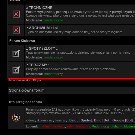
Archiwum
.: TECHNICZNE :.
Forum wyłączone, proszę zadawać pytania w jednej z powyższych ka
Czegoś nie wiesz albo chcesz się o coś zapytać to jest właściwe miejsce.
Moderator:
moderatorzy
.: ARCHIWUM t.i.pl :.
Tylko do odczytu! Userzy mają dodane tipl_ przed starym loginem.
Forum Klubowe
.: SPOTY i ZLOTY :.
Tutaj umawiamy sie na spoty/zloty, dzielimy sie wrażeniami po nich etc.
Moderator:
moderatorzy
.: TERAZ MY :.
Projekty samochodowe realizowane przez naszych czlonkow.
Moderator:
moderatorzy
Usuń ciasteczka
|
Ekipa
Strona główna forum
Kto przegląda forum
Forum przegląda
242
użytkowników :: 3 zidentyfikowanych, 0 ukrytych i 23
Najwięcej użytkowników online (
27141
) było 16.maja.2026 03:11:56
Zidentyfikowani użytkownicy:
Baidu [Spider]
,
Bing [Bot]
,
Google [Bot]
Legenda ::
Administratorzy
,
Administratorzy
,
Moderatorzy globalni
,
Moderat