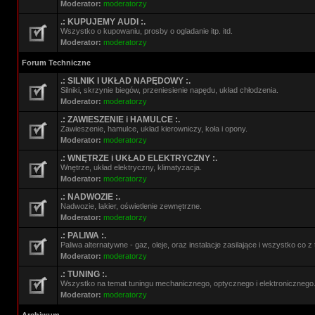
Moderator:
moderatorzy
.: KUPUJEMY AUDI :.
Wszystko o kupowaniu, prosby o ogladanie itp. itd.
Moderator:
moderatorzy
Forum Techniczne
.: SILNIK I UKŁAD NAPĘDOWY :.
Silniki, skrzynie biegów, przeniesienie napędu, układ chłodzenia.
Moderator:
moderatorzy
.: ZAWIESZENIE i HAMULCE :.
Zawieszenie, hamulce, układ kierowniczy, koła i opony.
Moderator:
moderatorzy
.: WNĘTRZE i UKŁAD ELEKTRYCZNY :.
Wnętrze, układ elektryczny, klimatyzacja.
Moderator:
moderatorzy
.: NADWOZIE :.
Nadwozie, lakier, oświetlenie zewnętrzne.
Moderator:
moderatorzy
.: PALIWA :.
Paliwa alternatywne - gaz, oleje, oraz instalacje zasilające i wszystko co 
Moderator:
moderatorzy
.: TUNING :.
Wszystko na temat tuningu mechanicznego, optycznego i elektronicznego
Moderator:
moderatorzy