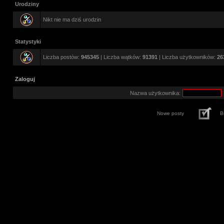
Urodziny
Nikt nie ma dziś urodzin
Statystyki
Liczba postów:
945345
| Liczba wątków:
91391
| Liczba użytkowników:
26
Zaloguj
Nazwa użytkownika:
Nowe posty
B