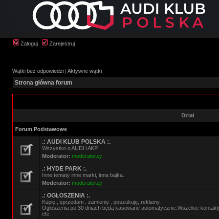
Zaloguj
Zarejestruj
Wątki bez odpowiedzi
|
Aktywne wątki
Strona główna forum
Dział
Forum Podstawowe
.: AUDI KLUB POLSKA :.
Wszystko o AUDI i AKP.
Moderator:
moderatorzy
.: HYDE PARK :.
Inne tematy inne marki, inna bajka.
Moderator:
moderatorzy
.: OGŁOSZENIA :.
Kupię , sprzedam , zamienię , poszukuję, reklamy.
Ogłoszenia po 30 dniach będą kasowane automatycznie.Wszelkie kontak
etc.