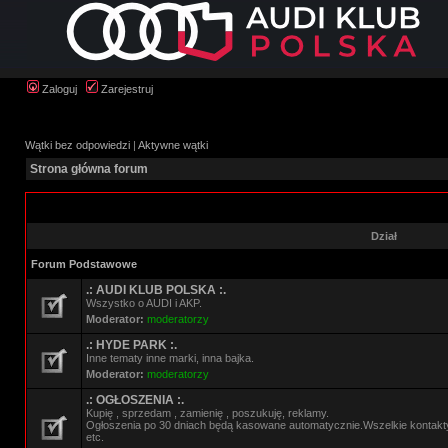
Zaloguj
Zarejestruj
Wątki bez odpowiedzi
|
Aktywne wątki
Strona główna forum
Dział
Forum Podstawowe
.: AUDI KLUB POLSKA :.
Wszystko o AUDI i AKP.
Moderator:
moderatorzy
.: HYDE PARK :.
Inne tematy inne marki, inna bajka.
Moderator:
moderatorzy
.: OGŁOSZENIA :.
Kupię , sprzedam , zamienię , poszukuję, reklamy.
Ogłoszenia po 30 dniach będą kasowane automatycznie.Wszelkie kontak
etc.