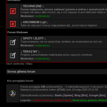
Archiwum
.: TECHNICZNE :.
Forum wyłączone, proszę zadawać pytania w jednej z powyższych ka
Czegoś nie wiesz albo chcesz się o coś zapytać to jest właściwe miejsce.
Moderator:
moderatorzy
.: ARCHIWUM t.i.pl :.
Tylko do odczytu! Userzy mają dodane tipl_ przed starym loginem.
Forum Klubowe
.: SPOTY i ZLOTY :.
Tutaj umawiamy sie na spoty/zloty, dzielimy sie wrażeniami po nich etc.
Moderator:
moderatorzy
.: TERAZ MY :.
Projekty samochodowe realizowane przez naszych czlonkow.
Moderator:
moderatorzy
Usuń ciasteczka
|
Ekipa
Strona główna forum
Kto przegląda forum
Forum przegląda
240
użytkowników :: 4 zidentyfikowanych, 0 ukrytych i 23
Najwięcej użytkowników online (
27141
) było 16.maja.2026 03:11:56
Zidentyfikowani użytkownicy:
Baidu [Spider]
,
Bing [Bot]
,
Google [Bot]
,
Legenda ::
Administratorzy
,
Administratorzy
,
Moderatorzy globalni
,
Moderat