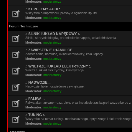
Moderator:
moderatorzy
.: KUPUJEMY AUDI :.
Wszystko o kupowaniu, prosby o ogladanie itp. itd.
Moderator:
moderatorzy
Forum Techniczne
.: SILNIK I UKŁAD NAPĘDOWY :.
Silniki, skrzynie biegów, przeniesienie napędu, układ chłodzenia.
Moderator:
moderatorzy
.: ZAWIESZENIE i HAMULCE :.
Zawieszenie, hamulce, układ kierowniczy, koła i opony.
Moderator:
moderatorzy
.: WNĘTRZE i UKŁAD ELEKTRYCZNY :.
Wnętrze, układ elektryczny, klimatyzacja.
Moderator:
moderatorzy
.: NADWOZIE :.
Nadwozie, lakier, oświetlenie zewnętrzne.
Moderator:
moderatorzy
.: PALIWA :.
Paliwa alternatywne - gaz, oleje, oraz instalacje zasilające i wszystko co 
Moderator:
moderatorzy
.: TUNING :.
Wszystko na temat tuningu mechanicznego, optycznego i elektronicznego
Moderator:
moderatorzy