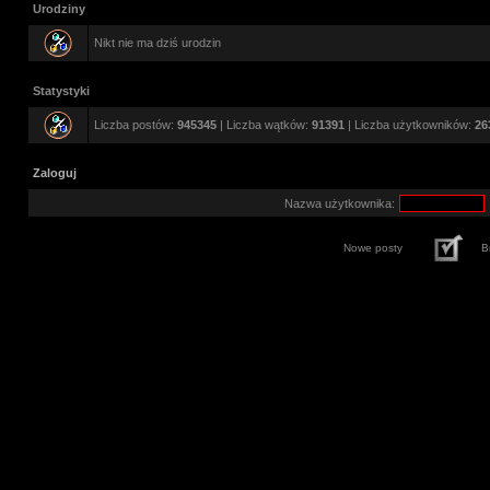
Urodziny
Nikt nie ma dziś urodzin
Statystyki
Liczba postów:
945345
| Liczba wątków:
91391
| Liczba użytkowników:
26
Zaloguj
Nazwa użytkownika:
Nowe posty
B