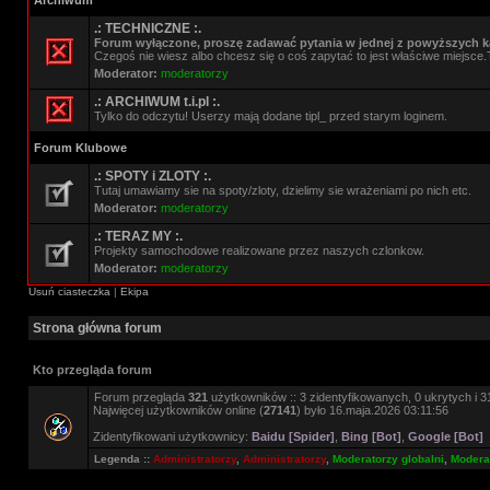
Archiwum
.: TECHNICZNE :.
Forum wyłączone, proszę zadawać pytania w jednej z powyższych ka
Czegoś nie wiesz albo chcesz się o coś zapytać to jest właściwe miejsce.
Moderator:
moderatorzy
.: ARCHIWUM t.i.pl :.
Tylko do odczytu! Userzy mają dodane tipl_ przed starym loginem.
Forum Klubowe
.: SPOTY i ZLOTY :.
Tutaj umawiamy sie na spoty/zloty, dzielimy sie wrażeniami po nich etc.
Moderator:
moderatorzy
.: TERAZ MY :.
Projekty samochodowe realizowane przez naszych czlonkow.
Moderator:
moderatorzy
Usuń ciasteczka
|
Ekipa
Strona główna forum
Kto przegląda forum
Forum przegląda
321
użytkowników :: 3 zidentyfikowanych, 0 ukrytych i 31
Najwięcej użytkowników online (
27141
) było 16.maja.2026 03:11:56
Zidentyfikowani użytkownicy:
Baidu [Spider]
,
Bing [Bot]
,
Google [Bot]
Legenda ::
Administratorzy
,
Administratorzy
,
Moderatorzy globalni
,
Moderat