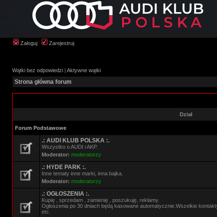
Zaloguj
Zarejestruj
Wątki bez odpowiedzi
|
Aktywne wątki
Strona główna forum
Dział
Forum Podstawowe
.: AUDI KLUB POLSKA :.
Wszystko o AUDI i AKP.
Moderator:
moderatorzy
.: HYDE PARK :.
Inne tematy inne marki, inna bajka.
Moderator:
moderatorzy
.: OGŁOSZENIA :.
Kupię , sprzedam , zamienię , poszukuję, reklamy.
Ogłoszenia po 30 dniach będą kasowane automatycznie.Wszelkie kontak
etc.