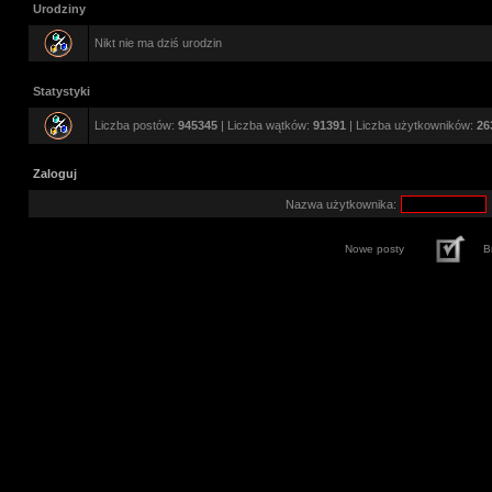
Urodziny
Nikt nie ma dziś urodzin
Statystyki
Liczba postów:
945345
| Liczba wątków:
91391
| Liczba użytkowników:
26
Zaloguj
Nazwa użytkownika:
Nowe posty
B