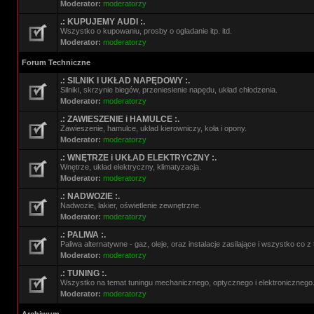
Moderator:
moderatorzy
.: KUPUJEMY AUDI :.
Wszystko o kupowaniu, prosby o ogladanie itp. itd.
Moderator:
moderatorzy
Forum Techniczne
.: SILNIK I UKŁAD NAPĘDOWY :.
Silniki, skrzynie biegów, przeniesienie napędu, układ chłodzenia.
Moderator:
moderatorzy
.: ZAWIESZENIE i HAMULCE :.
Zawieszenie, hamulce, układ kierowniczy, koła i opony.
Moderator:
moderatorzy
.: WNĘTRZE i UKŁAD ELEKTRYCZNY :.
Wnętrze, układ elektryczny, klimatyzacja.
Moderator:
moderatorzy
.: NADWOZIE :.
Nadwozie, lakier, oświetlenie zewnętrzne.
Moderator:
moderatorzy
.: PALIWA :.
Paliwa alternatywne - gaz, oleje, oraz instalacje zasilające i wszystko co 
Moderator:
moderatorzy
.: TUNING :.
Wszystko na temat tuningu mechanicznego, optycznego i elektronicznego
Moderator:
moderatorzy