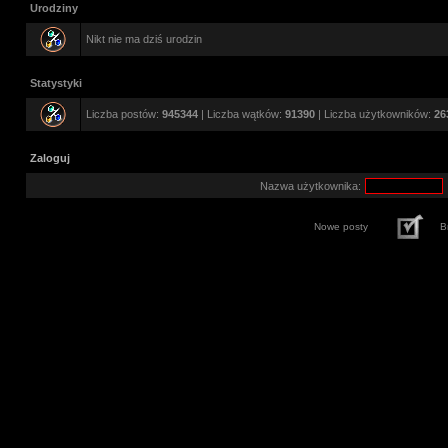
Urodziny
Nikt nie ma dziś urodzin
Statystyki
Liczba postów:
945344
| Liczba wątków:
91390
| Liczba użytkowników:
26
Zaloguj
Nazwa użytkownika:
Nowe posty
B