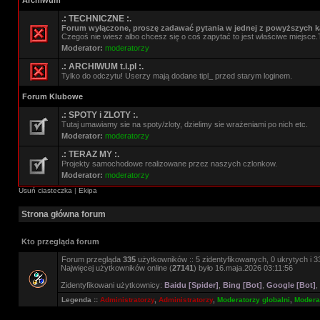
Archiwum
.: TECHNICZNE :.
Forum wyłączone, proszę zadawać pytania w jednej z powyższych ka
Czegoś nie wiesz albo chcesz się o coś zapytać to jest właściwe miejsce.
Moderator:
moderatorzy
.: ARCHIWUM t.i.pl :.
Tylko do odczytu! Userzy mają dodane tipl_ przed starym loginem.
Forum Klubowe
.: SPOTY i ZLOTY :.
Tutaj umawiamy sie na spoty/zloty, dzielimy sie wrażeniami po nich etc.
Moderator:
moderatorzy
.: TERAZ MY :.
Projekty samochodowe realizowane przez naszych czlonkow.
Moderator:
moderatorzy
Usuń ciasteczka
|
Ekipa
Strona główna forum
Kto przegląda forum
Forum przegląda
335
użytkowników :: 5 zidentyfikowanych, 0 ukrytych i 33
Najwięcej użytkowników online (
27141
) było 16.maja.2026 03:11:56
Zidentyfikowani użytkownicy:
Baidu [Spider]
,
Bing [Bot]
,
Google [Bot]
,
Legenda ::
Administratorzy
,
Administratorzy
,
Moderatorzy globalni
,
Moderat