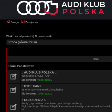
Zaloguj
Zarejestruj
Wątki bez odpowiedzi
|
Aktywne wątki
Strona główna forum
Dział
Forum Podstawowe
.: AUDI KLUB POLSKA :.
Wszystko o AUDI i AKP.
Moderator:
moderatorzy
.: HYDE PARK :.
Inne tematy inne marki, inna bajka.
Moderator:
moderatorzy
.: OGŁOSZENIA :.
Kupię , sprzedam , zamienię , poszukuję, reklamy.
Ogłoszenia po 30 dniach będą kasowane automatycznie.Wszelkie kontak
etc.