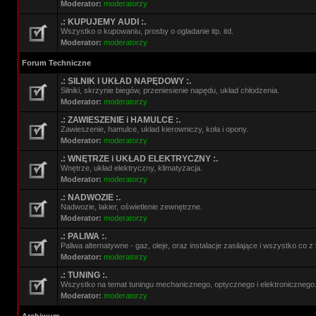
Moderator:
moderatorzy
.: KUPUJEMY AUDI :.
Wszystko o kupowaniu, prosby o ogladanie itp. itd.
Moderator:
moderatorzy
Forum Techniczne
.: SILNIK I UKŁAD NAPĘDOWY :.
Silniki, skrzynie biegów, przeniesienie napędu, układ chłodzenia.
Moderator:
moderatorzy
.: ZAWIESZENIE i HAMULCE :.
Zawieszenie, hamulce, układ kierowniczy, koła i opony.
Moderator:
moderatorzy
.: WNĘTRZE i UKŁAD ELEKTRYCZNY :.
Wnętrze, układ elektryczny, klimatyzacja.
Moderator:
moderatorzy
.: NADWOZIE :.
Nadwozie, lakier, oświetlenie zewnętrzne.
Moderator:
moderatorzy
.: PALIWA :.
Paliwa alternatywne - gaz, oleje, oraz instalacje zasilające i wszystko co 
Moderator:
moderatorzy
.: TUNING :.
Wszystko na temat tuningu mechanicznego, optycznego i elektronicznego
Moderator:
moderatorzy