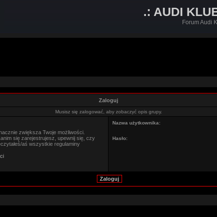
.: AUDI KLU
Forum Audi K
Zaloguj
Musisz się zalogować, aby zobaczyć opis grupy.
Nazwa użytkownika:
znacznie zwiększa Twoje możliwości.
im się zarejestrujesz, upewnij się, czy
Hasło:
eczytałeś/aś wszystkie regulaminy
ci