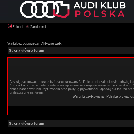
Zaloguj
Zarejestruj
Wątki bez odpowiedzi
|
Aktywne wątki
Strona główna forum
Aby się zalogować, musisz być zarejestrowany/a. Rejestracja zajmuje tylko chwilę i 
Administrator może nadać dodatkowe uprawnienia zarejestrowanym użytkownikom. Zan
znasz nasze warunki użytkowania oraz politykę prywatności. Upewnij się też, że prz
umieszczone na forum.
Warunki użytkowania
|
Polityka prywatnoś
Strona główna forum