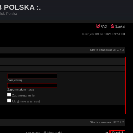
B POLSKA :.
lub Polska
FAQ
Szukaj
Teraz jest 09.sie.2026 09:51:08
Strefa czasowa: UTC + 2
Zarejestruj
Zapomniałem hasła
Zapamiętaj mnie
Ukryj mnie w tej sesji
Strefa czasowa: UTC + 2
Skocz do: