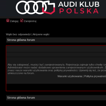
Zaloguj
Zarejestruj
Wątki bez odpowiedzi
|
Aktywne wątki
Strona główna forum
Aby się zalogować, musisz być zarejestrowany/a. Rejestracja zajmuje tylko chwilę i 
Administrator może nadać dodatkowe uprawnienia zarejestrowanym użytkownikom. Zan
znasz nasze warunki użytkowania oraz politykę prywatności. Upewnij się też, że prz
umieszczone na forum.
Warunki użytkowania
|
Polityka prywatnoś
Strona główna forum