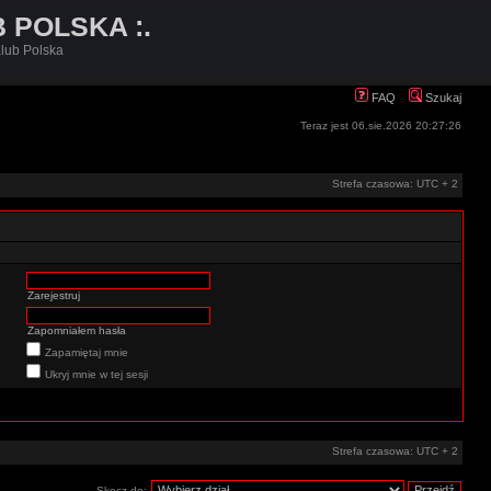
B POLSKA :.
lub Polska
FAQ
Szukaj
Teraz jest 06.sie.2026 20:27:26
Strefa czasowa: UTC + 2
Zarejestruj
Zapomniałem hasła
Zapamiętaj mnie
Ukryj mnie w tej sesji
Strefa czasowa: UTC + 2
Skocz do: