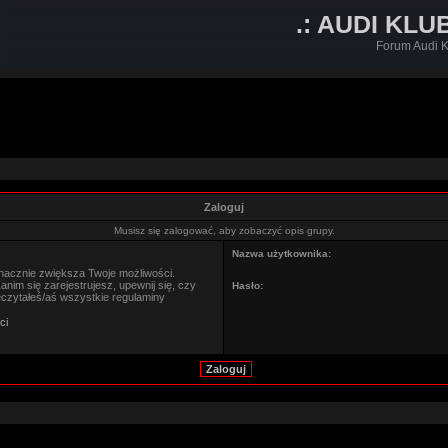
.: AUDI KLU
Forum Audi K
Zaloguj
Musisz się zalogować, aby zobaczyć opis grupy.
Nazwa użytkownika:
znacznie zwiększa Twoje możliwości.
im się zarejestrujesz, upewnij się, czy
Hasło:
eczytałeś/aś wszystkie regulaminy
ci