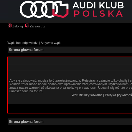
Zaloguj
Zarejestruj
Wątki bez odpowiedzi
|
Aktywne wątki
Strona główna forum
Aby się zalogować, musisz być zarejestrowany/a. Rejestracja zajmuje tylko chwilę i 
Administrator może nadać dodatkowe uprawnienia zarejestrowanym użytkownikom. Zan
znasz nasze warunki użytkowania oraz politykę prywatności. Upewnij się też, że prz
umieszczone na forum.
Warunki użytkowania
|
Polityka prywatnoś
Strona główna forum