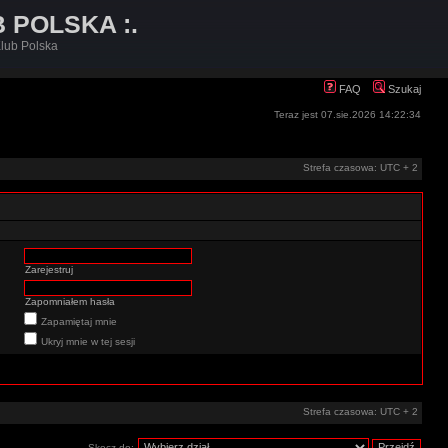
B POLSKA :.
lub Polska
FAQ
Szukaj
Teraz jest 07.sie.2026 14:22:34
Strefa czasowa: UTC + 2
Zarejestruj
Zapomniałem hasła
Zapamiętaj mnie
Ukryj mnie w tej sesji
Strefa czasowa: UTC + 2
Skocz do: