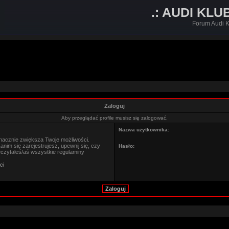
.: AUDI KLU
Forum Audi K
Zaloguj
Aby przeglądać profile musisz się zalogować.
Nazwa użytkownika:
znacznie zwiększa Twoje możliwości.
im się zarejestrujesz, upewnij się, czy
Hasło:
eczytałeś/aś wszystkie regulaminy
ci