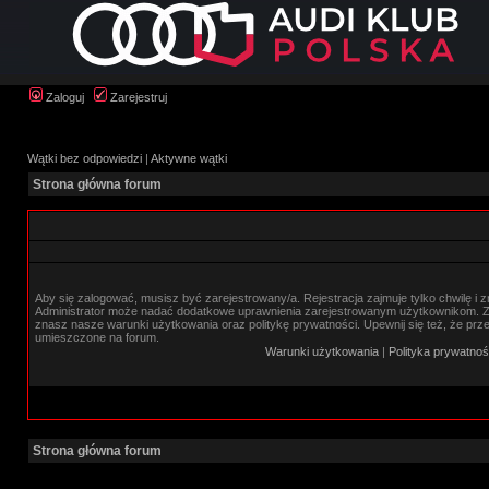
Zaloguj
Zarejestruj
Wątki bez odpowiedzi
|
Aktywne wątki
Strona główna forum
Aby się zalogować, musisz być zarejestrowany/a. Rejestracja zajmuje tylko chwilę i 
Administrator może nadać dodatkowe uprawnienia zarejestrowanym użytkownikom. Zan
znasz nasze warunki użytkowania oraz politykę prywatności. Upewnij się też, że prz
umieszczone na forum.
Warunki użytkowania
|
Polityka prywatnoś
Strona główna forum