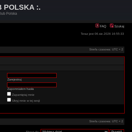
B POLSKA :.
lub Polska
FAQ
Szukaj
Teraz jest 06.sie.2026 16:55:33
Strefa czasowa: UTC + 2
Zarejestruj
Zapomniałem hasła
Zapamiętaj mnie
Ukryj mnie w tej sesji
Strefa czasowa: UTC + 2
Skocz do: