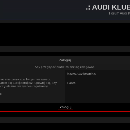
.: AUDI KLU
Forum Audi K
Zaloguj
Aby przeglądać profile musisz się zalogować.
Nazwa użytkownika:
znacznie zwiększa Twoje możliwości.
im się zarejestrujesz, upewnij się, czy
Hasło:
eczytałeś/aś wszystkie regulaminy
ci