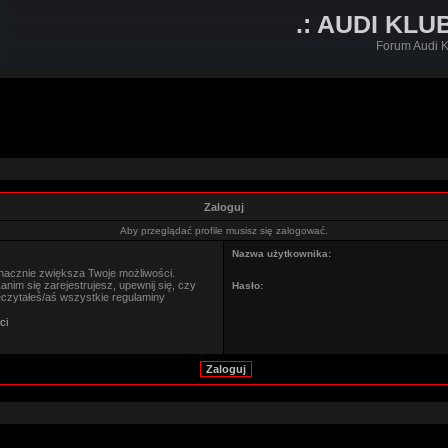
.: AUDI KLU
Forum Audi K
Zaloguj
Aby przeglądać profile musisz się zalogować.
Nazwa użytkownika:
znacznie zwiększa Twoje możliwości.
im się zarejestrujesz, upewnij się, czy
Hasło:
eczytałeś/aś wszystkie regulaminy
ci