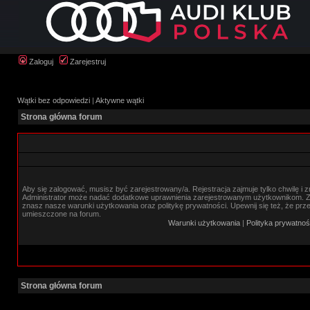
Zaloguj
Zarejestruj
Wątki bez odpowiedzi
|
Aktywne wątki
Strona główna forum
Aby się zalogować, musisz być zarejestrowany/a. Rejestracja zajmuje tylko chwilę i 
Administrator może nadać dodatkowe uprawnienia zarejestrowanym użytkownikom. Zan
znasz nasze warunki użytkowania oraz politykę prywatności. Upewnij się też, że prz
umieszczone na forum.
Warunki użytkowania
|
Polityka prywatnoś
Strona główna forum