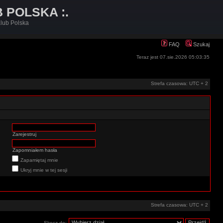
B POLSKA :.
lub Polska
FAQ
Szukaj
Teraz jest 07.sie.2026 05:03:35
Strefa czasowa: UTC + 2
Zarejestruj
Zapomniałem hasła
Zapamiętaj mnie
Ukryj mnie w tej sesji
Strefa czasowa: UTC + 2
Skocz do: