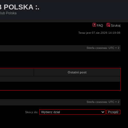
B POLSKA :.
lub Polska
FAQ
Szukaj
Teraz jest 07.sie.2026 14:19:08
Strefa czasowa: UTC + 2
e
Ostatni post
Strefa czasowa: UTC + 2
Skocz do: