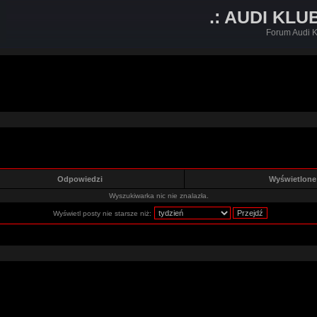
.: AUDI KLU
Forum Audi K
Odpowiedzi
Wyświetlon
Wyszukiwarka nic nie znalazła.
Wyświetl posty nie starsze niż: