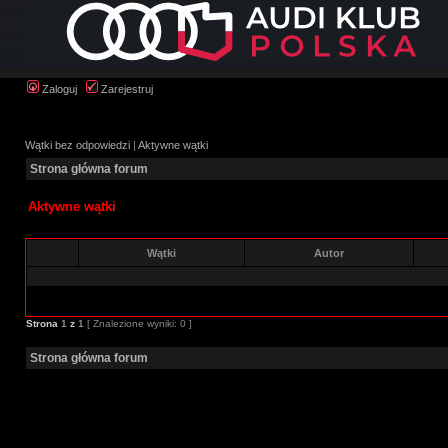
Zaloguj
Zarejestruj
Wątki bez odpowiedzi
|
Aktywne wątki
Strona główna forum
Aktywne wątki
Wątki
Autor
Strona
1
z
1
[ Znalezione wyniki: 0 ]
Strona główna forum