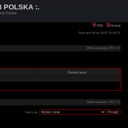
B POLSKA :.
lub Polska
FAQ
Szukaj
Teraz jest 06.sie.2026 23:36:25
Strefa czasowa: UTC + 2
e
Ostatni post
Strefa czasowa: UTC + 2
Skocz do: