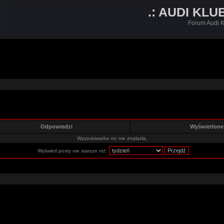
.: AUDI KLU
Forum Audi K
Odpowiedzi
Wyświetlon
Wyszukiwarka nic nie znalazła.
Wyświetl posty nie starsze niż: