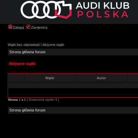
Zaloguj
Zarejestruj
Wątki bez odpowiedzi
|
Aktywne wątki
Strona główna forum
Aktywne wątki
Wątki
Autor
Strona
1
z
1
[ Znalezione wyniki: 0 ]
Strona główna forum