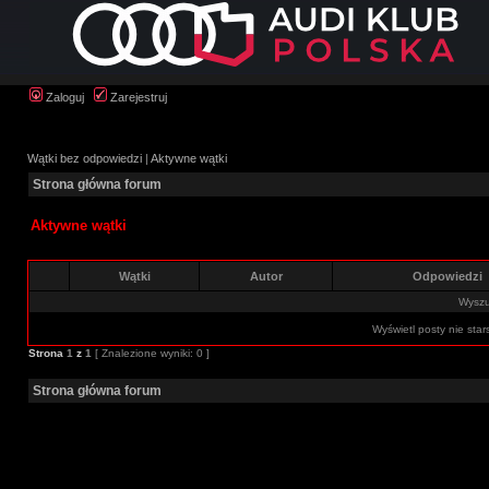
Zaloguj
Zarejestruj
Wątki bez odpowiedzi
|
Aktywne wątki
Strona główna forum
Aktywne wątki
Wątki
Autor
Odpowiedzi
Wyszuk
Wyświetl posty nie star
Strona
1
z
1
[ Znalezione wyniki: 0 ]
Strona główna forum