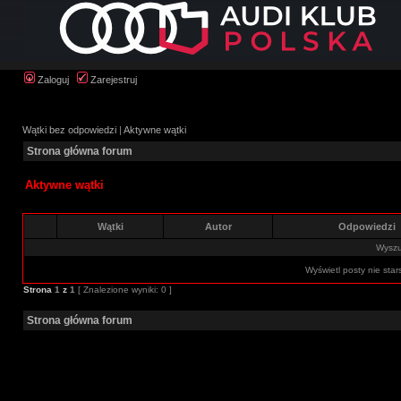
Zaloguj
Zarejestruj
Wątki bez odpowiedzi
|
Aktywne wątki
Strona główna forum
Aktywne wątki
Wątki
Autor
Odpowiedzi
Wyszuk
Wyświetl posty nie star
Strona
1
z
1
[ Znalezione wyniki: 0 ]
Strona główna forum