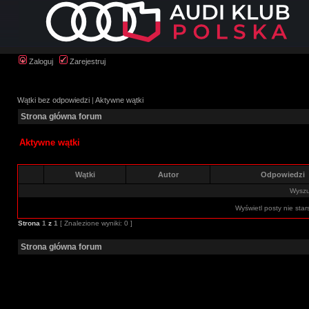
Zaloguj
Zarejestruj
Wątki bez odpowiedzi
|
Aktywne wątki
Strona główna forum
Aktywne wątki
Wątki
Autor
Odpowiedzi
Wyszuk
Wyświetl posty nie star
Strona
1
z
1
[ Znalezione wyniki: 0 ]
Strona główna forum