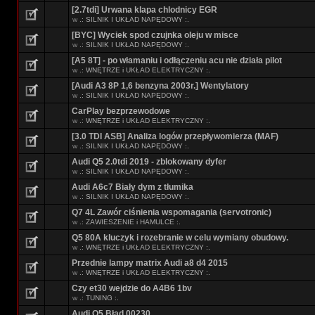
[2.7tdi] Urwana klapa chlodnicy EGR
w
.: SILNIK I UKŁAD NAPĘDOWY :.
[BYC] Wyciek spod czujnka oleju w misce
w
.: SILNIK I UKŁAD NAPĘDOWY :.
[A5 8T] - po włamaniu i odłączeniu acu nie działa pilot
w
.: WNĘTRZE i UKŁAD ELEKTRYCZNY :.
[Audi A3 8P 1,6 benzyna 2003r.] Wentylatory
w
.: SILNIK I UKŁAD NAPĘDOWY :.
CarPlay bezprzewodowe
w
.: WNĘTRZE i UKŁAD ELEKTRYCZNY :.
[3.0 TDI ASB] Analiza logów przepływomierza (MAF)
w
.: SILNIK I UKŁAD NAPĘDOWY :.
Audi Q5 2.0tdi 2019 - zblokowany dyfer
w
.: SILNIK I UKŁAD NAPĘDOWY :.
Audi A6c7 Biały dym z tłumika
w
.: SILNIK I UKŁAD NAPĘDOWY :.
Q7 4L Zawór ciśnienia wspomagania (servotronic)
w
.: ZAWIESZENIE i HAMULCE :.
Q5 80A kluczyk i rozebranie w celu wymiany obudowy.
w
.: WNĘTRZE i UKŁAD ELEKTRYCZNY :.
Przednie lampy matrix Audi a8 d4 2015
w
.: WNĘTRZE i UKŁAD ELEKTRYCZNY :.
Czy et30 wejdzie do A4B6 1bv
w
.: TUNING :.
Audi Q5 Błąd 00230