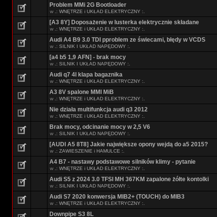
Problem MMi 2G Bootloader
w
.: WNĘTRZE i UKŁAD ELEKTRYCZNY :.
[A3 8Y] Doposażenie w lusterka elektrycznie składane
w
.: WNĘTRZE i UKŁAD ELEKTRYCZNY :.
Audi A4 B9 3.0 TDI pproblem ze świecami, błędy w VCDS
w
.: SILNIK I UKŁAD NAPĘDOWY :.
[a4 b5 1,9 AFN] - brak mocy
w
.: SILNIK I UKŁAD NAPĘDOWY :.
Audi q7 4l klapa bagaznika
w
.: WNĘTRZE i UKŁAD ELEKTRYCZNY :.
A3 8V spalone MMI MiB
w
.: WNĘTRZE i UKŁAD ELEKTRYCZNY :.
Nie działa multifunkcja audi q3 2012
w
.: WNĘTRZE i UKŁAD ELEKTRYCZNY :.
Brak mocy, odcinanie mocy w 2,5 V6
w
.: SILNIK I UKŁAD NAPĘDOWY :.
[AUDI A5 8T8] Jakie największe opony wejdą do a5 2015?
w
.: ZAWIESZENIE i HAMULCE :.
A4 B7 - nastawy podstawowe silników klimy - pytanie
w
.: WNĘTRZE i UKŁAD ELEKTRYCZNY :.
Audi S5 z 2024 3.0 TFSI MH 367KM zapalone żółte kontolki
w
.: SILNIK I UKŁAD NAPĘDOWY :.
Audi S7 2020 konwersja MIB2+ (TOUCH) do MIB3
w
.: WNĘTRZE i UKŁAD ELEKTRYCZNY :.
Downpipe S3 8L