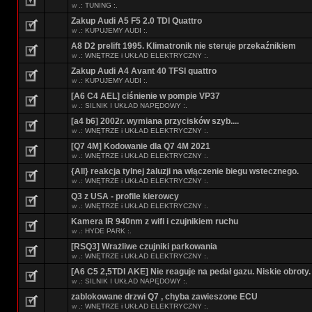
w
.: TUNING :.
Zakup Audi A5 F5 2.0 TDI Quattro
w
.: KUPUJEMY AUDI :.
A8 D2 prelift 1995. Klimatronik nie steruje przekaźnikiem
w
.: WNĘTRZE i UKŁAD ELEKTRYCZNY :.
Zakup Audi A4 Avant 40 TFSI quattro
w
.: KUPUJEMY AUDI :.
[A6 C4 AEL] ciśnienie w pompie VP37
w
.: SILNIK I UKŁAD NAPĘDOWY :.
[a4 b6] 2002r. wymiana przycisków szyb....
w
.: WNĘTRZE i UKŁAD ELEKTRYCZNY :.
[Q7 4M] Kodowanie dla Q7 4M 2021
w
.: WNĘTRZE i UKŁAD ELEKTRYCZNY :.
{All} reakcja tylnej żaluzji na włączenie biegu wstecznego.
w
.: WNĘTRZE i UKŁAD ELEKTRYCZNY :.
Q3 z USA - profile kierowcy
w
.: WNĘTRZE i UKŁAD ELEKTRYCZNY :.
Kamera IR 940nm z wifi i czujnikiem ruchu
w
.: HYDE PARK :.
[RSQ3] Wrażliwe czujniki parkowania
w
.: WNĘTRZE i UKŁAD ELEKTRYCZNY :.
[A6 C5 2,5TDI AKE] Nie reaguje na pedał gazu. Niskie obroty.
w
.: SILNIK I UKŁAD NAPĘDOWY :.
zablokowane drzwi Q7 , chyba zawieszone ECU
w
.: WNĘTRZE i UKŁAD ELEKTRYCZNY :.