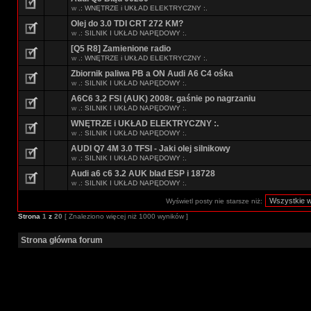
w
.: WNĘTRZE i UKŁAD ELEKTRYCZNY :.
Olej do 3.0 TDI CRT 272 KM?
w
.: SILNIK I UKŁAD NAPĘDOWY :.
[Q5 R8] Zamienione radio
w
.: WNĘTRZE i UKŁAD ELEKTRYCZNY :.
Zbiornik paliwa PB a ON Audi A6 C4 ośka
w
.: SILNIK I UKŁAD NAPĘDOWY :.
A6C6 3,2 FSI (AUK) 2008r. gaśnie po nagrzaniu
w
.: SILNIK I UKŁAD NAPĘDOWY :.
WNĘTRZE i UKŁAD ELEKTRYCZNY :.
w
.: SILNIK I UKŁAD NAPĘDOWY :.
AUDI Q7 4M 3.0 TFSI - Jaki olej silnikowy
w
.: SILNIK I UKŁAD NAPĘDOWY :.
Audi a6 c6 3.2 AUK blad ESP i 18728
w
.: SILNIK I UKŁAD NAPĘDOWY :.
Wyświetl posty nie starsze niż:
Strona
1
z
20
[ Znaleziono więcej niż 1000 wyników ]
Strona główna forum