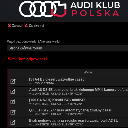
Zaloguj
Zarejestruj
Wątki bez odpowiedzi
|
Aktywne wątki
Strona główna forum
Wątki bez odpowiedzi
Wątki
[S] A4 B8 diesel , wszystkie części.
w
.: OGŁOSZENIA :.
Audi A8 D3 4E po myciu: brak zielonego MMI i kamery cofani
w
.: WNĘTRZE i UKŁAD ELEKTRYCZNY :.
[100 C4 AAH] Kostki ISO / miniISO
w
.: WNĘTRZE i UKŁAD ELEKTRYCZNY :.
Q3 35TFSI 2024r brak automatycznej zmiany czasu
w
.: WNĘTRZE i UKŁAD ELEKTRYCZNY :.
Brak podświetlania przycisku esp i grzania foteli A3 8L
w
.: WNĘTRZE i UKŁAD ELEKTRYCZNY :.