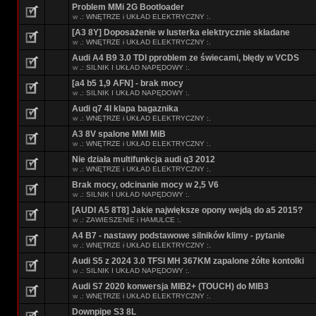
Problem MMi 2G Bootloader
w
.: WNĘTRZE i UKŁAD ELEKTRYCZNY :.
[A3 8Y] Doposażenie w lusterka elektrycznie składane
w
.: WNĘTRZE i UKŁAD ELEKTRYCZNY :.
Audi A4 B9 3.0 TDI pproblem ze świecami, błędy w VCDS
w
.: SILNIK I UKŁAD NAPĘDOWY :.
[a4 b5 1,9 AFN] - brak mocy
w
.: SILNIK I UKŁAD NAPĘDOWY :.
Audi q7 4l klapa bagaznika
w
.: WNĘTRZE i UKŁAD ELEKTRYCZNY :.
A3 8V spalone MMI MiB
w
.: WNĘTRZE i UKŁAD ELEKTRYCZNY :.
Nie działa multifunkcja audi q3 2012
w
.: WNĘTRZE i UKŁAD ELEKTRYCZNY :.
Brak mocy, odcinanie mocy w 2,5 V6
w
.: SILNIK I UKŁAD NAPĘDOWY :.
[AUDI A5 8T8] Jakie największe opony wejdą do a5 2015?
w
.: ZAWIESZENIE i HAMULCE :.
A4 B7 - nastawy podstawowe silników klimy - pytanie
w
.: WNĘTRZE i UKŁAD ELEKTRYCZNY :.
Audi S5 z 2024 3.0 TFSI MH 367KM zapalone żółte kontolki
w
.: SILNIK I UKŁAD NAPĘDOWY :.
Audi S7 2020 konwersja MIB2+ (TOUCH) do MIB3
w
.: WNĘTRZE i UKŁAD ELEKTRYCZNY :.
Downpipe S3 8L