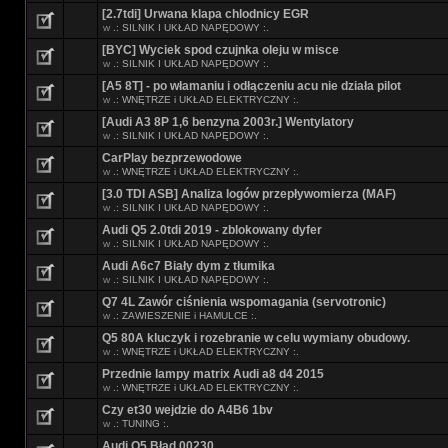
[2.7tdi] Urwana klapa chlodnicy EGR
w
.: SILNIK I UKŁAD NAPĘDOWY :.
[BYC] Wyciek spod czujnka oleju w misce
w
.: SILNIK I UKŁAD NAPĘDOWY :.
[A5 8T] - po włamaniu i odłączeniu acu nie działa pilot
w
.: WNĘTRZE i UKŁAD ELEKTRYCZNY :.
[Audi A3 8P 1,6 benzyna 2003r.] Wentylatory
w
.: SILNIK I UKŁAD NAPĘDOWY :.
CarPlay bezprzewodowe
w
.: WNĘTRZE i UKŁAD ELEKTRYCZNY :.
[3.0 TDI ASB] Analiza logów przepływomierza (MAF)
w
.: SILNIK I UKŁAD NAPĘDOWY :.
Audi Q5 2.0tdi 2019 - zblokowany dyfer
w
.: SILNIK I UKŁAD NAPĘDOWY :.
Audi A6c7 Biały dym z tłumika
w
.: SILNIK I UKŁAD NAPĘDOWY :.
Q7 4L Zawór ciśnienia wspomagania (servotronic)
w
.: ZAWIESZENIE i HAMULCE :.
Q5 80A kluczyk i rozebranie w celu wymiany obudowy.
w
.: WNĘTRZE i UKŁAD ELEKTRYCZNY :.
Przednie lampy matrix Audi a8 d4 2015
w
.: WNĘTRZE i UKŁAD ELEKTRYCZNY :.
Czy et30 wejdzie do A4B6 1bv
w
.: TUNING :.
Audi Q5 Błąd 00230