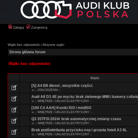
Zaloguj
Zarejestruj
Wątki bez odpowiedzi
|
Aktywne wątki
Strona główna forum
Wątki bez odpowiedzi
Wątki
[S] A4 B8 diesel , wszystkie części.
w
.: OGŁOSZENIA :.
Audi A8 D3 4E po myciu: brak zielonego MMI i kamery cofani
w
.: WNĘTRZE i UKŁAD ELEKTRYCZNY :.
[100 C4 AAH] Kostki ISO / miniISO
w
.: WNĘTRZE i UKŁAD ELEKTRYCZNY :.
Q3 35TFSI 2024r brak automatycznej zmiany czasu
w
.: WNĘTRZE i UKŁAD ELEKTRYCZNY :.
Brak podświetlania przycisku esp i grzania foteli A3 8L
w
.: WNĘTRZE i UKŁAD ELEKTRYCZNY :.