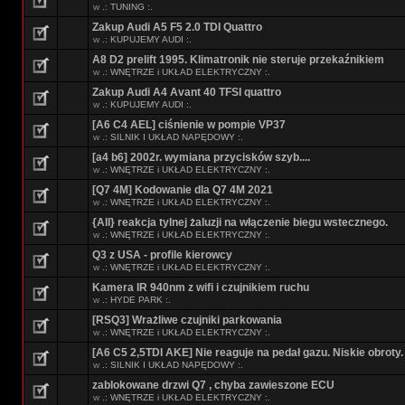
w
.: TUNING :.
Zakup Audi A5 F5 2.0 TDI Quattro
w
.: KUPUJEMY AUDI :.
A8 D2 prelift 1995. Klimatronik nie steruje przekaźnikiem
w
.: WNĘTRZE i UKŁAD ELEKTRYCZNY :.
Zakup Audi A4 Avant 40 TFSI quattro
w
.: KUPUJEMY AUDI :.
[A6 C4 AEL] ciśnienie w pompie VP37
w
.: SILNIK I UKŁAD NAPĘDOWY :.
[a4 b6] 2002r. wymiana przycisków szyb....
w
.: WNĘTRZE i UKŁAD ELEKTRYCZNY :.
[Q7 4M] Kodowanie dla Q7 4M 2021
w
.: WNĘTRZE i UKŁAD ELEKTRYCZNY :.
{All} reakcja tylnej żaluzji na włączenie biegu wstecznego.
w
.: WNĘTRZE i UKŁAD ELEKTRYCZNY :.
Q3 z USA - profile kierowcy
w
.: WNĘTRZE i UKŁAD ELEKTRYCZNY :.
Kamera IR 940nm z wifi i czujnikiem ruchu
w
.: HYDE PARK :.
[RSQ3] Wrażliwe czujniki parkowania
w
.: WNĘTRZE i UKŁAD ELEKTRYCZNY :.
[A6 C5 2,5TDI AKE] Nie reaguje na pedał gazu. Niskie obroty.
w
.: SILNIK I UKŁAD NAPĘDOWY :.
zablokowane drzwi Q7 , chyba zawieszone ECU
w
.: WNĘTRZE i UKŁAD ELEKTRYCZNY :.