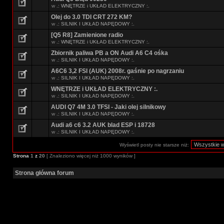
w
.: WNĘTRZE i UKŁAD ELEKTRYCZNY :.
Olej do 3.0 TDI CRT 272 KM?
w
.: SILNIK I UKŁAD NAPĘDOWY :.
[Q5 R8] Zamienione radio
w
.: WNĘTRZE i UKŁAD ELEKTRYCZNY :.
Zbiornik paliwa PB a ON Audi A6 C4 ośka
w
.: SILNIK I UKŁAD NAPĘDOWY :.
A6C6 3,2 FSI (AUK) 2008r. gaśnie po nagrzaniu
w
.: SILNIK I UKŁAD NAPĘDOWY :.
WNĘTRZE i UKŁAD ELEKTRYCZNY :.
w
.: SILNIK I UKŁAD NAPĘDOWY :.
AUDI Q7 4M 3.0 TFSI - Jaki olej silnikowy
w
.: SILNIK I UKŁAD NAPĘDOWY :.
Audi a6 c6 3.2 AUK blad ESP i 18728
w
.: SILNIK I UKŁAD NAPĘDOWY :.
Wyświetl posty nie starsze niż:
Strona
1
z
20
[ Znaleziono więcej niż 1000 wyników ]
Strona główna forum