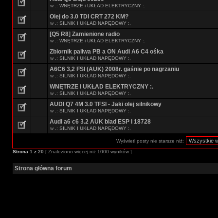
w
.: WNĘTRZE i UKŁAD ELEKTRYCZNY :.
Olej do 3.0 TDI CRT 272 KM?
w
.: SILNIK I UKŁAD NAPĘDOWY :.
[Q5 R8] Zamienione radio
w
.: WNĘTRZE i UKŁAD ELEKTRYCZNY :.
Zbiornik paliwa PB a ON Audi A6 C4 ośka
w
.: SILNIK I UKŁAD NAPĘDOWY :.
A6C6 3,2 FSI (AUK) 2008r. gaśnie po nagrzaniu
w
.: SILNIK I UKŁAD NAPĘDOWY :.
WNĘTRZE i UKŁAD ELEKTRYCZNY :.
w
.: SILNIK I UKŁAD NAPĘDOWY :.
AUDI Q7 4M 3.0 TFSI - Jaki olej silnikowy
w
.: SILNIK I UKŁAD NAPĘDOWY :.
Audi a6 c6 3.2 AUK blad ESP i 18728
w
.: SILNIK I UKŁAD NAPĘDOWY :.
Wyświetl posty nie starsze niż:
Strona
1
z
20
[ Znaleziono więcej niż 1000 wyników ]
Strona główna forum