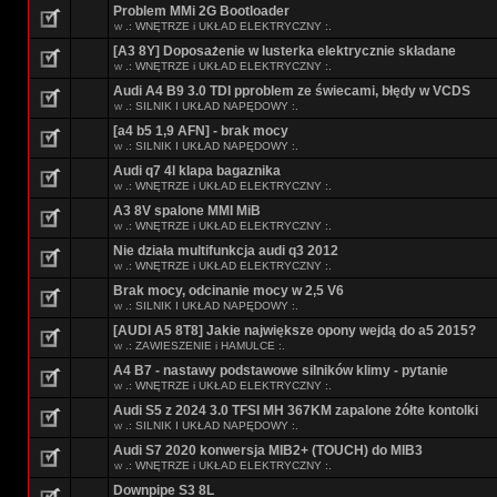
Problem MMi 2G Bootloader
w
.: WNĘTRZE i UKŁAD ELEKTRYCZNY :.
[A3 8Y] Doposażenie w lusterka elektrycznie składane
w
.: WNĘTRZE i UKŁAD ELEKTRYCZNY :.
Audi A4 B9 3.0 TDI pproblem ze świecami, błędy w VCDS
w
.: SILNIK I UKŁAD NAPĘDOWY :.
[a4 b5 1,9 AFN] - brak mocy
w
.: SILNIK I UKŁAD NAPĘDOWY :.
Audi q7 4l klapa bagaznika
w
.: WNĘTRZE i UKŁAD ELEKTRYCZNY :.
A3 8V spalone MMI MiB
w
.: WNĘTRZE i UKŁAD ELEKTRYCZNY :.
Nie działa multifunkcja audi q3 2012
w
.: WNĘTRZE i UKŁAD ELEKTRYCZNY :.
Brak mocy, odcinanie mocy w 2,5 V6
w
.: SILNIK I UKŁAD NAPĘDOWY :.
[AUDI A5 8T8] Jakie największe opony wejdą do a5 2015?
w
.: ZAWIESZENIE i HAMULCE :.
A4 B7 - nastawy podstawowe silników klimy - pytanie
w
.: WNĘTRZE i UKŁAD ELEKTRYCZNY :.
Audi S5 z 2024 3.0 TFSI MH 367KM zapalone żółte kontolki
w
.: SILNIK I UKŁAD NAPĘDOWY :.
Audi S7 2020 konwersja MIB2+ (TOUCH) do MIB3
w
.: WNĘTRZE i UKŁAD ELEKTRYCZNY :.
Downpipe S3 8L