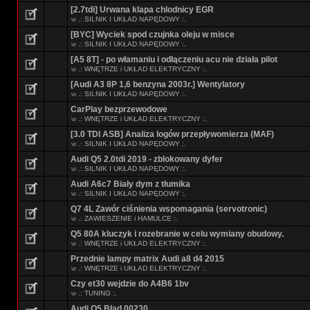
[2.7tdi] Urwana klapa chlodnicy EGR
w
.: SILNIK I UKŁAD NAPĘDOWY :.
[BYC] Wyciek spod czujnka oleju w misce
w
.: SILNIK I UKŁAD NAPĘDOWY :.
[A5 8T] - po włamaniu i odłączeniu acu nie działa pilot
w
.: WNĘTRZE i UKŁAD ELEKTRYCZNY :.
[Audi A3 8P 1,6 benzyna 2003r.] Wentylatory
w
.: SILNIK I UKŁAD NAPĘDOWY :.
CarPlay bezprzewodowe
w
.: WNĘTRZE i UKŁAD ELEKTRYCZNY :.
[3.0 TDI ASB] Analiza logów przepływomierza (MAF)
w
.: SILNIK I UKŁAD NAPĘDOWY :.
Audi Q5 2.0tdi 2019 - zblokowany dyfer
w
.: SILNIK I UKŁAD NAPĘDOWY :.
Audi A6c7 Biały dym z tłumika
w
.: SILNIK I UKŁAD NAPĘDOWY :.
Q7 4L Zawór ciśnienia wspomagania (servotronic)
w
.: ZAWIESZENIE i HAMULCE :.
Q5 80A kluczyk i rozebranie w celu wymiany obudowy.
w
.: WNĘTRZE i UKŁAD ELEKTRYCZNY :.
Przednie lampy matrix Audi a8 d4 2015
w
.: WNĘTRZE i UKŁAD ELEKTRYCZNY :.
Czy et30 wejdzie do A4B6 1bv
w
.: TUNING :.
Audi Q5 Błąd 00230