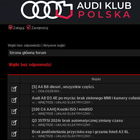
Zaloguj
Zarejestruj
Wątki bez odpowiedzi
|
Aktywne wątki
Strona główna forum
Wątki bez odpowiedzi
Wątki
[S] A4 B8 diesel , wszystkie części.
w
.: OGŁOSZENIA :.
Audi A8 D3 4E po myciu: brak zielonego MMI i kamery cofani
w
.: WNĘTRZE i UKŁAD ELEKTRYCZNY :.
[100 C4 AAH] Kostki ISO / miniISO
w
.: WNĘTRZE i UKŁAD ELEKTRYCZNY :.
Q3 35TFSI 2024r brak automatycznej zmiany czasu
w
.: WNĘTRZE i UKŁAD ELEKTRYCZNY :.
Brak podświetlania przycisku esp i grzania foteli A3 8L
w
.: WNĘTRZE i UKŁAD ELEKTRYCZNY :.