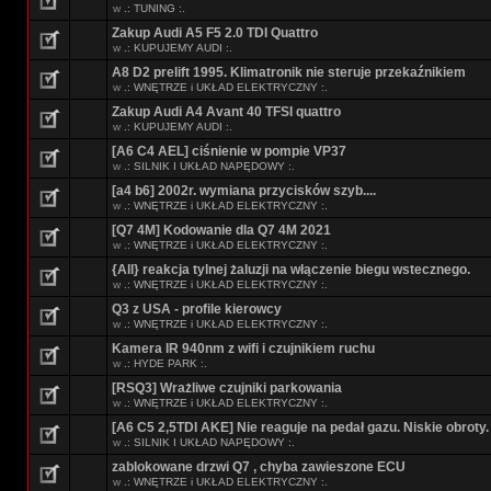
w
.: TUNING :.
Zakup Audi A5 F5 2.0 TDI Quattro
w
.: KUPUJEMY AUDI :.
A8 D2 prelift 1995. Klimatronik nie steruje przekaźnikiem
w
.: WNĘTRZE i UKŁAD ELEKTRYCZNY :.
Zakup Audi A4 Avant 40 TFSI quattro
w
.: KUPUJEMY AUDI :.
[A6 C4 AEL] ciśnienie w pompie VP37
w
.: SILNIK I UKŁAD NAPĘDOWY :.
[a4 b6] 2002r. wymiana przycisków szyb....
w
.: WNĘTRZE i UKŁAD ELEKTRYCZNY :.
[Q7 4M] Kodowanie dla Q7 4M 2021
w
.: WNĘTRZE i UKŁAD ELEKTRYCZNY :.
{All} reakcja tylnej żaluzji na włączenie biegu wstecznego.
w
.: WNĘTRZE i UKŁAD ELEKTRYCZNY :.
Q3 z USA - profile kierowcy
w
.: WNĘTRZE i UKŁAD ELEKTRYCZNY :.
Kamera IR 940nm z wifi i czujnikiem ruchu
w
.: HYDE PARK :.
[RSQ3] Wrażliwe czujniki parkowania
w
.: WNĘTRZE i UKŁAD ELEKTRYCZNY :.
[A6 C5 2,5TDI AKE] Nie reaguje na pedał gazu. Niskie obroty.
w
.: SILNIK I UKŁAD NAPĘDOWY :.
zablokowane drzwi Q7 , chyba zawieszone ECU
w
.: WNĘTRZE i UKŁAD ELEKTRYCZNY :.