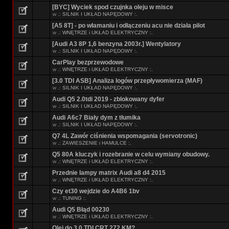
[BYC] Wyciek spod czujnka oleju w misce
w
.: SILNIK I UKŁAD NAPĘDOWY :.
[A5 8T] - po włamaniu i odłączeniu acu nie działa pilot
w
.: WNĘTRZE i UKŁAD ELEKTRYCZNY :.
[Audi A3 8P 1,6 benzyna 2003r.] Wentylatory
w
.: SILNIK I UKŁAD NAPĘDOWY :.
CarPlay bezprzewodowe
w
.: WNĘTRZE i UKŁAD ELEKTRYCZNY :.
[3.0 TDI ASB] Analiza logów przepływomierza (MAF)
w
.: SILNIK I UKŁAD NAPĘDOWY :.
Audi Q5 2.0tdi 2019 - zblokowany dyfer
w
.: SILNIK I UKŁAD NAPĘDOWY :.
Audi A6c7 Biały dym z tłumika
w
.: SILNIK I UKŁAD NAPĘDOWY :.
Q7 4L Zawór ciśnienia wspomagania (servotronic)
w
.: ZAWIESZENIE i HAMULCE :.
Q5 80A kluczyk i rozebranie w celu wymiany obudowy.
w
.: WNĘTRZE i UKŁAD ELEKTRYCZNY :.
Przednie lampy matrix Audi a8 d4 2015
w
.: WNĘTRZE i UKŁAD ELEKTRYCZNY :.
Czy et30 wejdzie do A4B6 1bv
w
.: TUNING :.
Audi Q5 Błąd 00230
w
.: WNĘTRZE i UKŁAD ELEKTRYCZNY :.
Olej do 3.0 TDI CRT 272 KM?