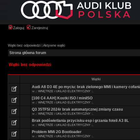
Zaloguj
Zarejestruj
Wątki bez odpowiedzi
|
Aktywne wątki
Strona główna forum
Wątki bez odpowiedzi
Wątki
Audi A8 D3 4E po myciu: brak zielonego MMI i kamery cofani
w
.: WNĘTRZE i UKŁAD ELEKTRYCZNY :.
[100 C4 AAH] Kostki ISO / miniISO
w
.: WNĘTRZE i UKŁAD ELEKTRYCZNY :.
Q3 35TFSI 2024r brak automatycznej zmiany czasu
w
.: WNĘTRZE i UKŁAD ELEKTRYCZNY :.
Brak podświetlania przycisku esp i grzania foteli A3 8L
w
.: WNĘTRZE i UKŁAD ELEKTRYCZNY :.
Problem MMi 2G Bootloader
w
.: WNĘTRZE i UKŁAD ELEKTRYCZNY :.