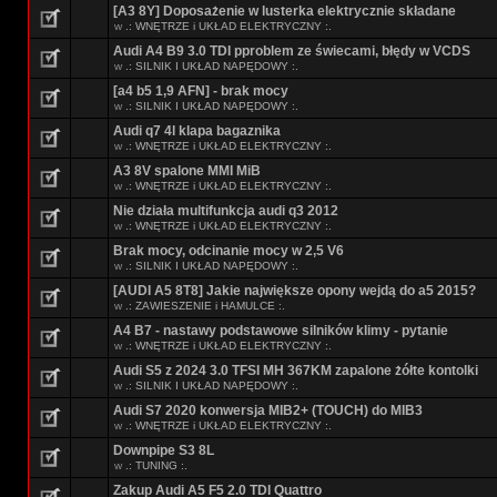
[A3 8Y] Doposażenie w lusterka elektrycznie składane
w
.: WNĘTRZE i UKŁAD ELEKTRYCZNY :.
Audi A4 B9 3.0 TDI pproblem ze świecami, błędy w VCDS
w
.: SILNIK I UKŁAD NAPĘDOWY :.
[a4 b5 1,9 AFN] - brak mocy
w
.: SILNIK I UKŁAD NAPĘDOWY :.
Audi q7 4l klapa bagaznika
w
.: WNĘTRZE i UKŁAD ELEKTRYCZNY :.
A3 8V spalone MMI MiB
w
.: WNĘTRZE i UKŁAD ELEKTRYCZNY :.
Nie działa multifunkcja audi q3 2012
w
.: WNĘTRZE i UKŁAD ELEKTRYCZNY :.
Brak mocy, odcinanie mocy w 2,5 V6
w
.: SILNIK I UKŁAD NAPĘDOWY :.
[AUDI A5 8T8] Jakie największe opony wejdą do a5 2015?
w
.: ZAWIESZENIE i HAMULCE :.
A4 B7 - nastawy podstawowe silników klimy - pytanie
w
.: WNĘTRZE i UKŁAD ELEKTRYCZNY :.
Audi S5 z 2024 3.0 TFSI MH 367KM zapalone żółte kontolki
w
.: SILNIK I UKŁAD NAPĘDOWY :.
Audi S7 2020 konwersja MIB2+ (TOUCH) do MIB3
w
.: WNĘTRZE i UKŁAD ELEKTRYCZNY :.
Downpipe S3 8L
w
.: TUNING :.
Zakup Audi A5 F5 2.0 TDI Quattro