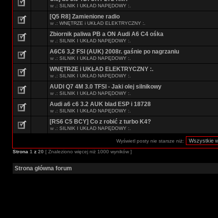
w
.: SILNIK I UKŁAD NAPĘDOWY :.
[Q5 R8] Zamienione radio
w
.: WNĘTRZE i UKŁAD ELEKTRYCZNY :.
Zbiornik paliwa PB a ON Audi A6 C4 ośka
w
.: SILNIK I UKŁAD NAPĘDOWY :.
A6C6 3,2 FSI (AUK) 2008r. gaśnie po nagrzaniu
w
.: SILNIK I UKŁAD NAPĘDOWY :.
WNĘTRZE i UKŁAD ELEKTRYCZNY :.
w
.: SILNIK I UKŁAD NAPĘDOWY :.
AUDI Q7 4M 3.0 TFSI - Jaki olej silnikowy
w
.: SILNIK I UKŁAD NAPĘDOWY :.
Audi a6 c6 3.2 AUK blad ESP i 18728
w
.: SILNIK I UKŁAD NAPĘDOWY :.
[RS6 C5 BCY] Co z robić z turbo K4?
w
.: SILNIK I UKŁAD NAPĘDOWY :.
Wyświetl posty nie starsze niż:
Strona
1
z
20
[ Znaleziono więcej niż 1000 wyników ]
Strona główna forum