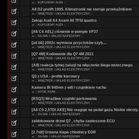
w
.: KUPUJEMY AUDI :.
A8 D2 prelift 1995. Klimatronik nie steruje przekaźnikiem
w
.: WNĘTRZE i UKŁAD ELEKTRYCZNY :.
Zakup Audi A4 Avant 40 TFSI quattro
w
.: KUPUJEMY AUDI :.
[A6 C4 AEL] ciśnienie w pompie VP37
w
.: SILNIK I UKŁAD NAPĘDOWY :.
[a4 b6] 2002r. wymiana przycisków szyb....
w
.: WNĘTRZE i UKŁAD ELEKTRYCZNY :.
[Q7 4M] Kodowanie dla Q7 4M 2021
w
.: WNĘTRZE i UKŁAD ELEKTRYCZNY :.
{All} reakcja tylnej żaluzji na włączenie biegu wstecznego.
w
.: WNĘTRZE i UKŁAD ELEKTRYCZNY :.
Q3 z USA - profile kierowcy
w
.: WNĘTRZE i UKŁAD ELEKTRYCZNY :.
Kamera IR 940nm z wifi i czujnikiem ruchu
w
.: HYDE PARK :.
[RSQ3] Wrażliwe czujniki parkowania
w
.: WNĘTRZE i UKŁAD ELEKTRYCZNY :.
[A6 C5 2,5TDI AKE] Nie reaguje na pedał gazu. Niskie obroty.
w
.: SILNIK I UKŁAD NAPĘDOWY :.
zablokowane drzwi Q7 , chyba zawieszone ECU
w
.: WNĘTRZE i UKŁAD ELEKTRYCZNY :.
[2.7tdi] Urwana klapa chlodnicy EGR
w
.: SILNIK I UKŁAD NAPĘDOWY :.