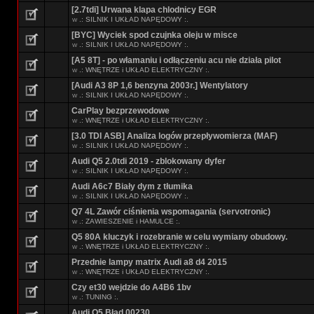
[2.7tdi] Urwana klapa chlodnicy EGR
w
.: SILNIK I UKŁAD NAPĘDOWY :.
[BYC] Wyciek spod czujnka oleju w misce
w
.: SILNIK I UKŁAD NAPĘDOWY :.
[A5 8T] - po włamaniu i odłączeniu acu nie działa pilot
w
.: WNĘTRZE i UKŁAD ELEKTRYCZNY :.
[Audi A3 8P 1,6 benzyna 2003r.] Wentylatory
w
.: SILNIK I UKŁAD NAPĘDOWY :.
CarPlay bezprzewodowe
w
.: WNĘTRZE i UKŁAD ELEKTRYCZNY :.
[3.0 TDI ASB] Analiza logów przepływomierza (MAF)
w
.: SILNIK I UKŁAD NAPĘDOWY :.
Audi Q5 2.0tdi 2019 - zblokowany dyfer
w
.: SILNIK I UKŁAD NAPĘDOWY :.
Audi A6c7 Biały dym z tłumika
w
.: SILNIK I UKŁAD NAPĘDOWY :.
Q7 4L Zawór ciśnienia wspomagania (servotronic)
w
.: ZAWIESZENIE i HAMULCE :.
Q5 80A kluczyk i rozebranie w celu wymiany obudowy.
w
.: WNĘTRZE i UKŁAD ELEKTRYCZNY :.
Przednie lampy matrix Audi a8 d4 2015
w
.: WNĘTRZE i UKŁAD ELEKTRYCZNY :.
Czy et30 wejdzie do A4B6 1bv
w
.: TUNING :.
Audi Q5 Błąd 00230