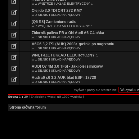
w
.: WNĘTRZE i UKŁAD ELEKTRYCZNY :.
Olej do 3.0 TDI CRT 272 KM?
w
.: SILNIK I UKŁAD NAPĘDOWY :.
[Q5 R8] Zamienione radio
w
.: WNĘTRZE i UKŁAD ELEKTRYCZNY :.
Zbiornik paliwa PB a ON Audi A6 C4 ośka
w
.: SILNIK I UKŁAD NAPĘDOWY :.
A6C6 3,2 FSI (AUK) 2008r. gaśnie po nagrzaniu
w
.: SILNIK I UKŁAD NAPĘDOWY :.
WNĘTRZE i UKŁAD ELEKTRYCZNY :.
w
.: SILNIK I UKŁAD NAPĘDOWY :.
AUDI Q7 4M 3.0 TFSI - Jaki olej silnikowy
w
.: SILNIK I UKŁAD NAPĘDOWY :.
Audi a6 c6 3.2 AUK blad ESP i 18728
w
.: SILNIK I UKŁAD NAPĘDOWY :.
Wyświetl posty nie starsze niż:
Strona
1
z
20
[ Znaleziono więcej niż 1000 wyników ]
Strona główna forum