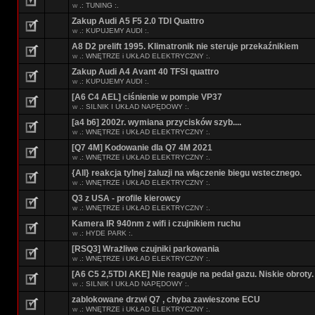
w
.: TUNING :.
Zakup Audi A5 F5 2.0 TDI Quattro
w
.: KUPUJEMY AUDI :.
A8 D2 prelift 1995. Klimatronik nie steruje przekaźnikiem
w
.: WNĘTRZE i UKŁAD ELEKTRYCZNY :.
Zakup Audi A4 Avant 40 TFSI quattro
w
.: KUPUJEMY AUDI :.
[A6 C4 AEL] ciśnienie w pompie VP37
w
.: SILNIK I UKŁAD NAPĘDOWY :.
[a4 b6] 2002r. wymiana przycisków szyb....
w
.: WNĘTRZE i UKŁAD ELEKTRYCZNY :.
[Q7 4M] Kodowanie dla Q7 4M 2021
w
.: WNĘTRZE i UKŁAD ELEKTRYCZNY :.
{All} reakcja tylnej żaluzji na włączenie biegu wstecznego.
w
.: WNĘTRZE i UKŁAD ELEKTRYCZNY :.
Q3 z USA - profile kierowcy
w
.: WNĘTRZE i UKŁAD ELEKTRYCZNY :.
Kamera IR 940nm z wifi i czujnikiem ruchu
w
.: HYDE PARK :.
[RSQ3] Wrażliwe czujniki parkowania
w
.: WNĘTRZE i UKŁAD ELEKTRYCZNY :.
[A6 C5 2,5TDI AKE] Nie reaguje na pedał gazu. Niskie obroty.
w
.: SILNIK I UKŁAD NAPĘDOWY :.
zablokowane drzwi Q7 , chyba zawieszone ECU
w
.: WNĘTRZE i UKŁAD ELEKTRYCZNY :.