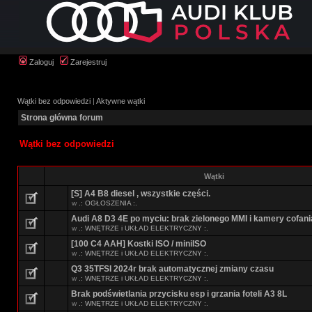
Zaloguj
Zarejestruj
Wątki bez odpowiedzi
|
Aktywne wątki
Strona główna forum
Wątki bez odpowiedzi
Wątki
[S] A4 B8 diesel , wszystkie części.
w
.: OGŁOSZENIA :.
Audi A8 D3 4E po myciu: brak zielonego MMI i kamery cofani
w
.: WNĘTRZE i UKŁAD ELEKTRYCZNY :.
[100 C4 AAH] Kostki ISO / miniISO
w
.: WNĘTRZE i UKŁAD ELEKTRYCZNY :.
Q3 35TFSI 2024r brak automatycznej zmiany czasu
w
.: WNĘTRZE i UKŁAD ELEKTRYCZNY :.
Brak podświetlania przycisku esp i grzania foteli A3 8L
w
.: WNĘTRZE i UKŁAD ELEKTRYCZNY :.