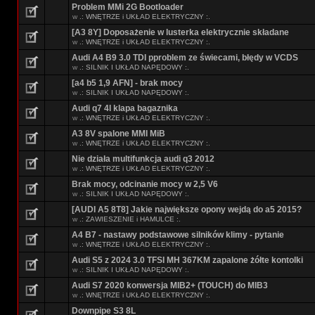
Problem MMi 2G Bootloader
w
.: WNĘTRZE i UKŁAD ELEKTRYCZNY :.
[A3 8Y] Doposażenie w lusterka elektrycznie składane
w
.: WNĘTRZE i UKŁAD ELEKTRYCZNY :.
Audi A4 B9 3.0 TDI pproblem ze świecami, błędy w VCDS
w
.: SILNIK I UKŁAD NAPĘDOWY :.
[a4 b5 1,9 AFN] - brak mocy
w
.: SILNIK I UKŁAD NAPĘDOWY :.
Audi q7 4l klapa bagaznika
w
.: WNĘTRZE i UKŁAD ELEKTRYCZNY :.
A3 8V spalone MMI MiB
w
.: WNĘTRZE i UKŁAD ELEKTRYCZNY :.
Nie działa multifunkcja audi q3 2012
w
.: WNĘTRZE i UKŁAD ELEKTRYCZNY :.
Brak mocy, odcinanie mocy w 2,5 V6
w
.: SILNIK I UKŁAD NAPĘDOWY :.
[AUDI A5 8T8] Jakie największe opony wejdą do a5 2015?
w
.: ZAWIESZENIE i HAMULCE :.
A4 B7 - nastawy podstawowe silników klimy - pytanie
w
.: WNĘTRZE i UKŁAD ELEKTRYCZNY :.
Audi S5 z 2024 3.0 TFSI MH 367KM zapalone żółte kontolki
w
.: SILNIK I UKŁAD NAPĘDOWY :.
Audi S7 2020 konwersja MIB2+ (TOUCH) do MIB3
w
.: WNĘTRZE i UKŁAD ELEKTRYCZNY :.
Downpipe S3 8L