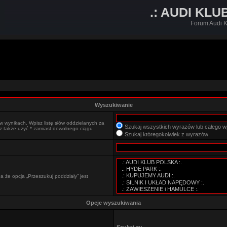
.: AUDI KLU
Forum Audi K
Wyszukiwanie
w wynikach. Wpisz listę słów oddzielanych za
Szukaj wszystkich wyrazów lub całego w
sz także użyć * zamiast dowolnego ciągu
Szukaj któregokolwiek z wyrazów
 że opcja „Przeszukuj poddziały” jest
Opcje wyszukiwania