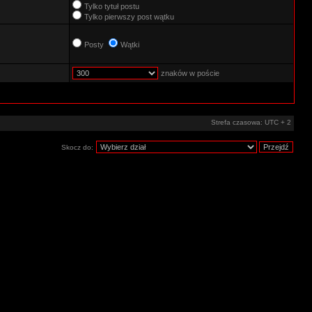
Tylko tytuł postu
Tylko pierwszy post wątku
Posty
Wątki
znaków w poście
Strefa czasowa: UTC + 2
Skocz do: