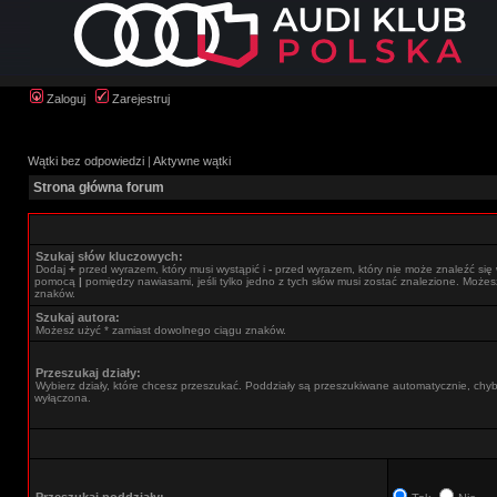
Zaloguj
Zarejestruj
Wątki bez odpowiedzi
|
Aktywne wątki
Strona główna forum
Szukaj słów kluczowych:
Dodaj
+
przed wyrazem, który musi wystąpić i
-
przed wyrazem, który nie może znaleźć się 
pomocą
|
pomiędzy nawiasami, jeśli tylko jedno z tych słów musi zostać znalezione. Może
znaków.
Szukaj autora:
Możesz użyć * zamiast dowolnego ciągu znaków.
Przeszukaj działy:
Wybierz działy, które chcesz przeszukać. Poddziały są przeszukiwane automatycznie, chyba
wyłączona.