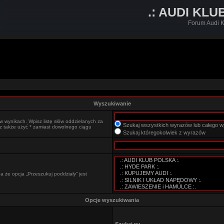
.: AUDI KLU
Forum Audi K
Wyszukiwanie
w wynikach. Wpisz listę słów oddzielanych za
Szukaj wszystkich wyrazów lub całego w
sz także użyć * zamiast dowolnego ciągu
Szukaj któregokolwiek z wyrazów
 że opcja „Przeszukuj poddziały” jest
Opcje wyszukiwania