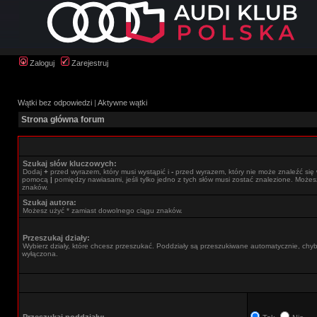
Zaloguj
Zarejestruj
Wątki bez odpowiedzi
|
Aktywne wątki
Strona główna forum
Szukaj słów kluczowych:
Dodaj
+
przed wyrazem, który musi wystąpić i
-
przed wyrazem, który nie może znaleźć się 
pomocą
|
pomiędzy nawiasami, jeśli tylko jedno z tych słów musi zostać znalezione. Może
znaków.
Szukaj autora:
Możesz użyć * zamiast dowolnego ciągu znaków.
Przeszukaj działy:
Wybierz działy, które chcesz przeszukać. Poddziały są przeszukiwane automatycznie, chyba
wyłączona.