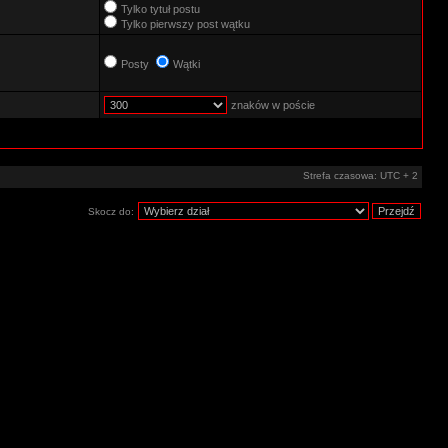
Tylko tytuł postu
Tylko pierwszy post wątku
Posty
Wątki
znaków w poście
Strefa czasowa: UTC + 2
Skocz do: