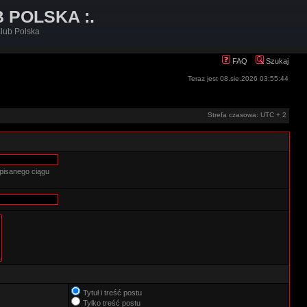
B POLSKA :.
lub Polska
FAQ
Szukaj
Teraz jest 08.sie.2026 03:55:44
Strefa czasowa: UTC + 2
pisanego ciągu
Tytuł i treść postu
Tylko treść postu