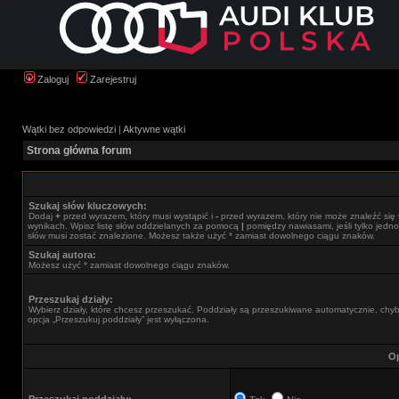
Zaloguj
Zarejestruj
Wątki bez odpowiedzi
|
Aktywne wątki
Strona główna forum
Szukaj słów kluczowych:
Dodaj
+
przed wyrazem, który musi wystąpić i
-
przed wyrazem, który nie może znaleźć się
wynikach. Wpisz listę słów oddzielanych za pomocą
|
pomiędzy nawiasami, jeśli tylko jedno
słów musi zostać znalezione. Możesz także użyć * zamiast dowolnego ciągu znaków.
Szukaj autora:
Możesz użyć * zamiast dowolnego ciągu znaków.
Przeszukaj działy:
Wybierz działy, które chcesz przeszukać. Poddziały są przeszukiwane automatycznie, chy
opcja „Przeszukuj poddziały” jest wyłączona.
Op