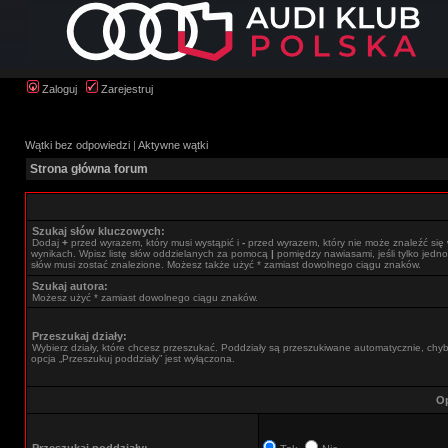
Zaloguj
Zarejestruj
Wątki bez odpowiedzi
|
Aktywne wątki
Strona główna forum
Szukaj słów kluczowych:
Dodaj
+
przed wyrazem, który musi wystąpić i
-
przed wyrazem, który nie może znaleźć się
wynikach. Wpisz listę słów oddzielanych za pomocą
|
pomiędzy nawiasami, jeśli tylko jedno
słów musi zostać znalezione. Możesz także użyć * zamiast dowolnego ciągu znaków.
Szukaj autora:
Możesz użyć * zamiast dowolnego ciągu znaków.
Przeszukaj działy:
Wybierz działy, które chcesz przeszukać. Poddziały są przeszukiwane automatycznie, chy
opcja „Przeszukuj poddziały” jest wyłączona.
Op