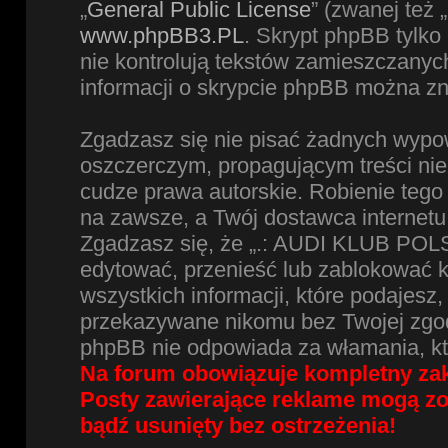
„
General Public License
” (zwanej też
www.phpBB3.PL
. Skrypt phpBB tylko 
nie kontrolują tekstów zamieszczanyc
informacji o skrypcie phpBB można zn
Zgadzasz się nie pisać żadnych wypow
oszczerczym, propagującym treści ni
cudze prawa autorskie. Robienie te
na zawsze, a Twój dostawca internet
Zgadzasz się, że „.: AUDI KLUB POLS
edytować, przenieść lub zablokować 
wszystkich informacji, które podajesz
przekazywane nikomu bez Twojej zgod
phpBB nie odpowiada za włamania, k
Na forum obowiązuje kompletny zak
Posty zawierające reklame mogą z
bądź usunięty bez ostrzeżenia!