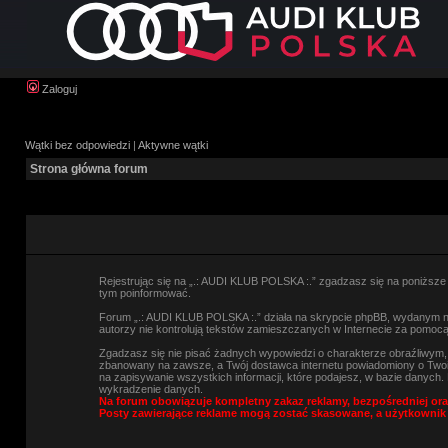
Zaloguj
Wątki bez odpowiedzi
|
Aktywne wątki
Strona główna forum
Rejestrując się na „.: AUDI KLUB POLSKA :.” zgadzasz się na poniższe w
tym poinformować.
Forum „.: AUDI KLUB POLSKA :.” działa na skrypcie phpBB, wydanym na 
autorzy nie kontrolują tekstów zamieszczanych w Internecie za pomocą
Zgadzasz się nie pisać żadnych wypowiedzi o charakterze obraźliwym
zbanowany na zawsze, a Twój dostawca internetu powiadomiony o Twoi
na zapisywanie wszystkich informacji, które podajesz, w bazie danyc
wykradzenie danych.
Na forum obowiązuje kompletny zakaz reklamy, bezpośredniej ora
Posty zawierające reklame mogą zostać skasowane, a użytkownik