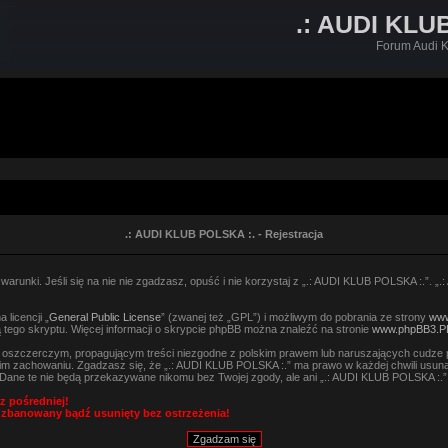
.: AUDI KLU
Forum Audi K
.: AUDI KLUB POLSKA :. - Rejestracja
arunki. Jeśli się na nie nie zgadzasz, opuść i nie korzystaj z „.: AUDI KLUB POLSKA :.”. „
licencji „
General Public License
” (zwanej też „GPL”) i możliwym do pobrania ze strony
www
 tego skryptu. Więcej informacji o skrypcie phpBB można znaleźć na stronie
www.phpBB3.P
, oszczerczym, propagującym treści niezgodne z polskim prawem lub naruszających cudze 
m zachowaniu. Zgadzasz się, że „.: AUDI KLUB POLSKA :.” ma prawo w każdej chwili usuną
h. Dane te nie będą przekazywane nikomu bez Twojej zgody, ale ani „.: AUDI KLUB POLSKA :
z pośredniej!
 zbanowany bądź usunięty bez ostrzeżenia!