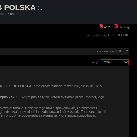
B POLSKA :.
lub Polska
FAQ
Szukaj
Teraz jest 06.sie.2026 19:11:33
Strefa czasowa: UTC + 2
Język:
.: AUDI KLUB POLSKA :.” ma prawo zmienić te warunki, ale musi Cię o
.phpBB3.PL
. Skrypt phpBB tylko ułatwia dyskusje przez Internet, jego
L
.
prawa autorskie. Robienie tego może spowodować, że zostaniesz
ć, edytować, przenieść lub zablokować każdy wątek. Zgadzasz się też
.” ani phpBB nie odpowiada za włamania, które mogą spowodować