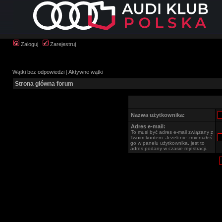
Zaloguj
Zarejestruj
Wątki bez odpowiedzi
|
Aktywne wątki
Strona główna forum
Nazwa użytkownika:
Adres e-mail:
To musi być adres e-mail związany z
Twoim kontem. Jeżeli nie zmieniałeś
go w panelu użytkownika, jest to
adres podany w czasie rejestracji.