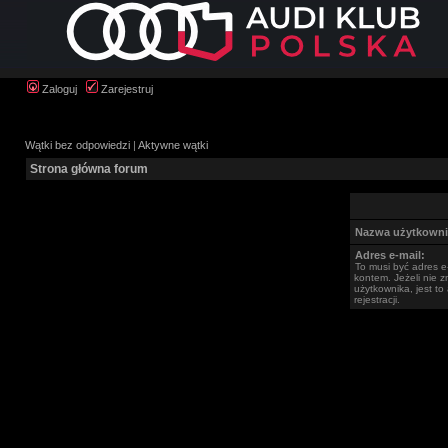
Zaloguj
Zarejestruj
Wątki bez odpowiedzi
|
Aktywne wątki
Strona główna forum
Nazwa użytkowni
Adres e-mail:
To musi być adres e
kontem. Jeżeli nie 
użytkownika, jest t
rejestracji.