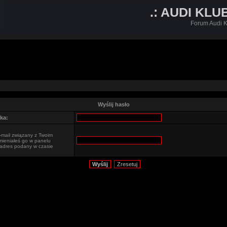
.: AUDI KLU
Forum Audi K
Wyślij hasło
ka:
-mail związany z Twoim
zmieniałeś go w panelu
o adres podany w czasie