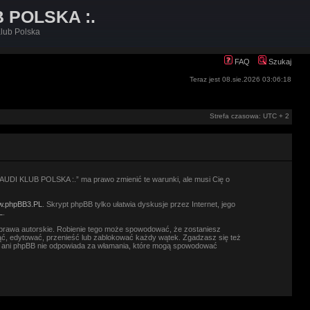
B POLSKA :.
lub Polska
FAQ
Szukaj
Teraz jest 08.sie.2026 03:06:18
Strefa czasowa: UTC + 2
.: AUDI KLUB POLSKA :.” ma prawo zmienić te warunki, ale musi Cię o
.phpBB3.PL
. Skrypt phpBB tylko ułatwia dyskusje przez Internet, jego
L
.
prawa autorskie. Robienie tego może spowodować, że zostaniesz
ć, edytować, przenieść lub zablokować każdy wątek. Zgadzasz się też
.” ani phpBB nie odpowiada za włamania, które mogą spowodować