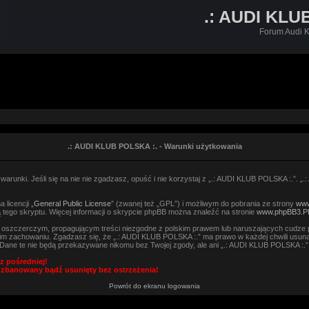
.: AUDI KLU
Forum Audi K
.: AUDI KLUB POLSKA :. - Warunki użytkowania
arunki. Jeśli się na nie nie zgadzasz, opuść i nie korzystaj z „.: AUDI KLUB POLSKA :.”. „
licencji „
General Public License
” (zwanej też „GPL”) i możliwym do pobrania ze strony
www
 tego skryptu. Więcej informacji o skrypcie phpBB można znaleźć na stronie
www.phpBB3.P
, oszczerczym, propagującym treści niezgodne z polskim prawem lub naruszających cudze 
m zachowaniu. Zgadzasz się, że „.: AUDI KLUB POLSKA :.” ma prawo w każdej chwili usuną
h. Dane te nie będą przekazywane nikomu bez Twojej zgody, ale ani „.: AUDI KLUB POLSKA :
z pośredniej!
 zbanowany bądź usunięty bez ostrzeżenia!
Powrót do ekranu logowania