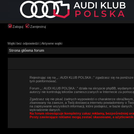
Zaloguj
Zarejestruj
Wątki bez odpowiedzi
|
Aktywne wątki
Strona główna forum
Rejestrując się na „.: AUDI KLUB POLSKA :.” zgadzasz się na poniższe w
tym poinformować.
Forum „.: AUDI KLUB POLSKA :.” działa na skrypcie phpBB, wydanym na 
autorzy nie kontrolują tekstów zamieszczanych w Internecie za pomocą
Zgadzasz się nie pisać żadnych wypowiedzi o charakterze obraźliwym
zbanowany na zawsze, a Twój dostawca internetu powiadomiony o Twoi
na zapisywanie wszystkich informacji, które podajesz, w bazie danyc
wykradzenie danych.
Na forum obowiązuje kompletny zakaz reklamy, bezpośredniej ora
Posty zawierające reklame mogą zostać skasowane, a użytkownik