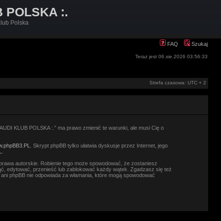
B POLSKA :.
lub Polska
FAQ
Szukaj
Teraz jest 06.sie.2026 03:56:33
Strefa czasowa: UTC + 2
.: AUDI KLUB POLSKA :.” ma prawo zmienić te warunki, ale musi Cię o
.phpBB3.PL
. Skrypt phpBB tylko ułatwia dyskusje przez Internet, jego
L
.
prawa autorskie. Robienie tego może spowodować, że zostaniesz
ć, edytować, przenieść lub zablokować każdy wątek. Zgadzasz się też
.” ani phpBB nie odpowiada za włamania, które mogą spowodować