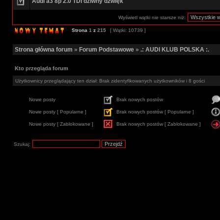
Audi a3 8p 2.0 TDI dziwny dźwięk
Wyświetl wątki nie starsze niż:
Strona
1
z
215
[ Wątki: 10739 ]
Strona główna forum
»
Forum Podstawowe
»
.: AUDI KLUB POLSKA :.
Kto przegląda forum
Użytkownicy przeglądający ten dział: Brak zidentyfikowanych użytkowników i 8 gości
Nowe posty
Brak nowych postów
Nowe posty [ Popularne ]
Brak nowych postów [ Popularne ]
Nowe posty [ Zablokowane ]
Brak nowych postów [ Zablokowane ]
Szukaj: