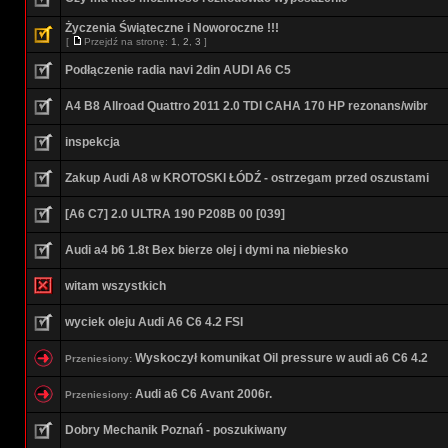
Życzenia Świąteczne i Noworoczne !!!
[
Przejdź na stronę:
1
,
2
,
3
]
Podłączenie radia navi 2din AUDI A6 C5
A4 B8 Allroad Quattro 2011 2.0 TDI CAHA 170 HP rezonans/wibr
inspekcja
Zakup Audi A8 w KROTOSKI ŁÓDŹ - ostrzegam przed oszustami
[A6 C7] 2.0 ULTRA 190 P208B 00 [039]
Audi a4 b6 1.8t Bex bierze olej i dymi na niebiesko
witam wszystkich
wyciek oleju Audi A6 C6 4.2 FSI
Wyskoczył komunikat Oil pressure w audi a6 C6 4.2
Przeniesiony:
Audi a6 C6 Avant 2006r.
Przeniesiony:
Dobry Mechanik Poznań - poszukiwany