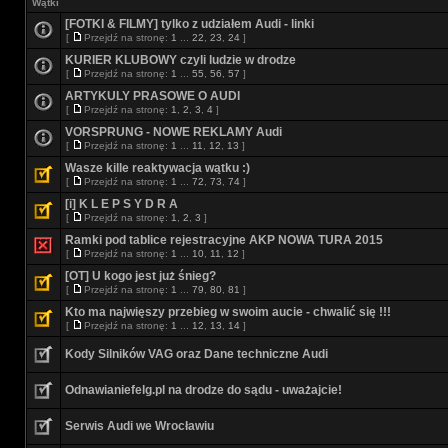
Wątki
[FOTKI & FILMY] tylko z udziałem Audi - linki
[
Przejdź na stronę:
1
...
22
,
23
,
24
]
KURIER KLUBOWY czyli ludzie w drodze
[
Przejdź na stronę:
1
...
55
,
56
,
57
]
ARTYKULY PRASOWE O AUDI
[
Przejdź na stronę:
1
,
2
,
3
,
4
]
VORSPRUNG - NOWE REKLAMY Audi
[
Przejdź na stronę:
1
...
11
,
12
,
13
]
Wasze kille reaktywacja wątku :)
[
Przejdź na stronę:
1
...
72
,
73
,
74
]
[i] K L E P S Y D R A
[
Przejdź na stronę:
1
,
2
,
3
]
Ramki pod tablice rejestracyjne AKP NOWA TURA 2015
[
Przejdź na stronę:
1
...
10
,
11
,
12
]
[OT] U kogo jest już śnieg?
[
Przejdź na stronę:
1
...
79
,
80
,
81
]
Kto ma najwięszy przebieg w swoim aucie - chwalić się !!!
[
Przejdź na stronę:
1
...
12
,
13
,
14
]
Kody Silników VAG oraz Dane techniczne Audi
Odnawianiefelg.pl na drodze do sądu - uważajcie!
Serwis Audi we Wrocławiu