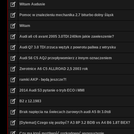
Witam Audusie
Pomoc w znalezieniu mechanika 2.7 biturbo dolny śląsk
Witam
Audi a6 c6 avant 2005 3.0TDI 240km jakie zawieszenie?
Audi Q7 3.0 TDI zrzuca wężyk z powrotu paliwa z wtrysku
Audi S6 C5 AQJ przepływomierz z innym oznaczeniem
Zwrotnice A6 C5 ALLROAD 2,5 2003 rok
ramki AKP - będą jeszcze?!
2014 Audi S3 pytanie o tryb ECO i MMI
B2 z 12.1983
Brak napięcia na świecach żarowych audi A5 8t 3.0tdi
[Dylemat] Czego się pozbyć? A3 8P 3.2 BDB vs A4 B6 1.8T BEX?
Czy ma ktoś możliwość rozkodować wyposażenie