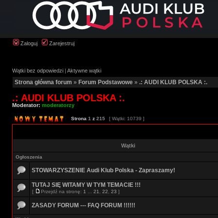
Zaloguj
Zarejestruj
Wątki bez odpowiedzi
|
Aktywne wątki
Strona główna forum
»
Forum Podstawowe
»
.: AUDI KLUB POLSKA :.
.: AUDI KLUB POLSKA :.
Moderator:
moderatorzy
Strona
1
z
215
[ Wątki: 10739 ]
Wątki
Ogłoszenia
STOWARZYSZENIE Audi Klub Polska - Zapraszamy!
TUTAJ SIĘ WITAMY W TYM TEMACIE !!!
[
Przejdź na stronę:
1
...
21
,
22
,
23
]
ZASADY FORUM --- FAQ FORUM !!!!!!