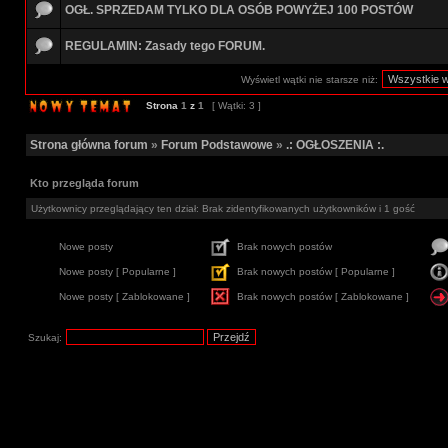
OGŁ. SPRZEDAM TYLKO DLA OSÓB POWYŻEJ 100 POSTÓW
REGULAMIN: Zasady tego FORUM.
Wyświetl wątki nie starsze niż:
Strona
1
z
1
[ Wątki: 3 ]
Strona główna forum
»
Forum Podstawowe
»
.: OGŁOSZENIA :.
Kto przegląda forum
Użytkownicy przeglądający ten dział: Brak zidentyfikowanych użytkowników i 1 gość
Nowe posty
Brak nowych postów
Nowe posty [ Popularne ]
Brak nowych postów [ Popularne ]
Nowe posty [ Zablokowane ]
Brak nowych postów [ Zablokowane ]
Szukaj: