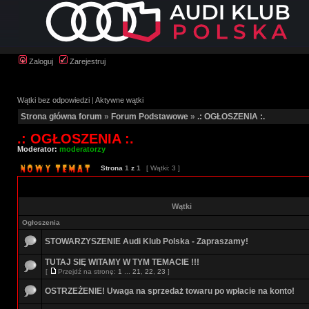
Zaloguj
Zarejestruj
Wątki bez odpowiedzi
|
Aktywne wątki
Strona główna forum
»
Forum Podstawowe
»
.: OGŁOSZENIA :.
.: OGŁOSZENIA :.
Moderator:
moderatorzy
Strona
1
z
1
[ Wątki: 3 ]
Wątki
Ogłoszenia
STOWARZYSZENIE Audi Klub Polska - Zapraszamy!
TUTAJ SIĘ WITAMY W TYM TEMACIE !!!
[
Przejdź na stronę:
1
...
21
,
22
,
23
]
OSTRZEŻENIE! Uwaga na sprzedaż towaru po wpłacie na konto!