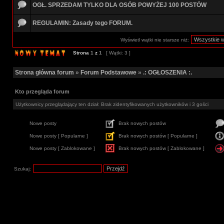
OGŁ. SPRZEDAM TYLKO DLA OSÓB POWYŻEJ 100 POSTÓW
REGULAMIN: Zasady tego FORUM.
Wyświetl wątki nie starsze niż:
Strona
1
z
1
[ Wątki: 3 ]
Strona główna forum
»
Forum Podstawowe
»
.: OGŁOSZENIA :.
Kto przegląda forum
Użytkownicy przeglądający ten dział: Brak zidentyfikowanych użytkowników i 3 gości
Nowe posty
Brak nowych postów
Nowe posty [ Popularne ]
Brak nowych postów [ Popularne ]
Nowe posty [ Zablokowane ]
Brak nowych postów [ Zablokowane ]
Szukaj: