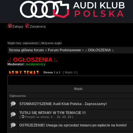
Zaloguj
Zarejestruj
Wątki bez odpowiedzi
|
Aktywne wątki
Strona główna forum
»
Forum Podstawowe
»
.: OGŁOSZENIA :.
.: OGŁOSZENIA :.
Moderator:
moderatorzy
Strona
1
z
1
[ Wątki: 3 ]
Wątki
Ogłoszenia
STOWARZYSZENIE Audi Klub Polska - Zapraszamy!
TUTAJ SIĘ WITAMY W TYM TEMACIE !!!
[
Przejdź na stronę:
1
...
21
,
22
,
23
]
OSTRZEŻENIE! Uwaga na sprzedaż towaru po wpłacie na konto!