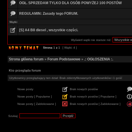
OGŁ. SPRZEDAM TYLKO DLA OSÓB POWYŻEJ 100 POSTÓW
REGULAMIN: Zasady tego FORUM.
Wątki
[S] A4 B8 diesel , wszystkie części.
Wyświetl wątki nie starsze niż:
Strona
1
z
1
[ Wątki: 4 ]
Strona główna forum
»
Forum Podstawowe
»
.: OGŁOSZENIA :.
Kto przegląda forum
Użytkownicy przeglądający ten dział: Brak zidentyfikowanych użytkowników i 1 gość
Nowe posty
Brak nowych postów
Nowe posty [ Popularne ]
Brak nowych postów [ Popularne ]
Nowe posty [ Zablokowane ]
Brak nowych postów [ Zablokowane ]
Szukaj: