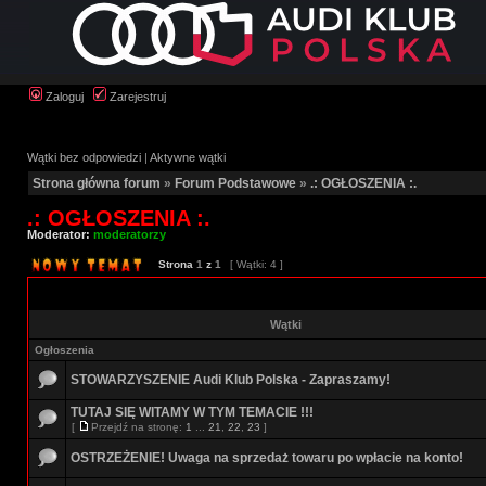
Zaloguj
Zarejestruj
Wątki bez odpowiedzi
|
Aktywne wątki
Strona główna forum
»
Forum Podstawowe
»
.: OGŁOSZENIA :.
.: OGŁOSZENIA :.
Moderator:
moderatorzy
Strona
1
z
1
[ Wątki: 4 ]
Wątki
Ogłoszenia
STOWARZYSZENIE Audi Klub Polska - Zapraszamy!
TUTAJ SIĘ WITAMY W TYM TEMACIE !!!
[
Przejdź na stronę:
1
...
21
,
22
,
23
]
OSTRZEŻENIE! Uwaga na sprzedaż towaru po wpłacie na konto!