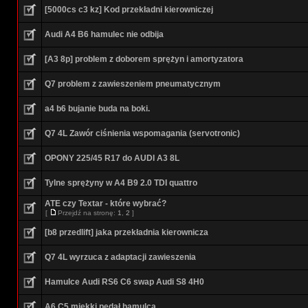
[5000cs c3 kz] Kod przekładni kierowniczej
Audi A4 B6 hamulec nie odbija
[A3 8p] problem z doborem sprężyn i amortyzatora
Q7 problem z zawieszeniem pneumatycznym
a4 b6 bujanie buda na boki.
Q7 4L Zawór ciśnienia wspomagania (servotronic)
OPONY 225/45 R17 do AUDI A3 8L
Tylne sprężyny w A4 B9 2.0 TDI quattro
ATE czy Textar - które wybrać?
[
Przejdź na stronę:
1
,
2
]
[b8 przedlift] jaka przekładnia kierownicza
Q7 4L wyrzuca z adaptacji zawieszenia
Hamulce Audi RS6 C6 swap Audi S8 4H0
A6 C5 miękki pedał hamulca