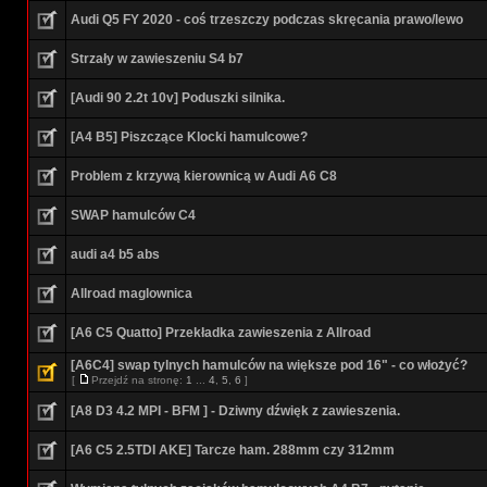
Audi Q5 FY 2020 - coś trzeszczy podczas skręcania prawo/lewo
Strzały w zawieszeniu S4 b7
[Audi 90 2.2t 10v] Poduszki silnika.
[A4 B5] Piszczące Klocki hamulcowe?
Problem z krzywą kierownicą w Audi A6 C8
SWAP hamulców C4
audi a4 b5 abs
Allroad maglownica
[A6 C5 Quatto] Przekładka zawieszenia z Allroad
[A6C4] swap tylnych hamulców na większe pod 16" - co włożyć?
[
Przejdź na stronę:
1
...
4
,
5
,
6
]
[A8 D3 4.2 MPI - BFM ] - Dziwny dźwięk z zawieszenia.
[A6 C5 2.5TDI AKE] Tarcze ham. 288mm czy 312mm