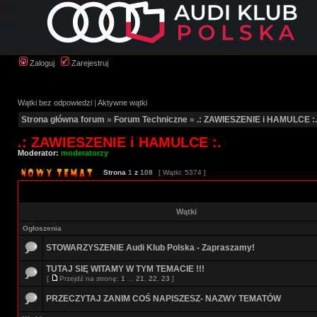
Zaloguj
Zarejestruj
Wątki bez odpowiedzi
|
Aktywne wątki
Strona główna forum
»
Forum Techniczne
»
.: ZAWIESZENIE i HAMULCE :.
.: ZAWIESZENIE i HAMULCE :.
Moderator:
moderatorzy
Strona
1
z
108
[ Wątki: 5374 ]
Wątki
Ogłoszenia
STOWARZYSZENIE Audi Klub Polska - Zapraszamy!
TUTAJ SIĘ WITAMY W TYM TEMACIE !!!
[
Przejdź na stronę:
1
...
21
,
22
,
23
]
PRZECZYTAJ ZANIM COŚ NAPISZESZ- NAZWY TEMATÓW