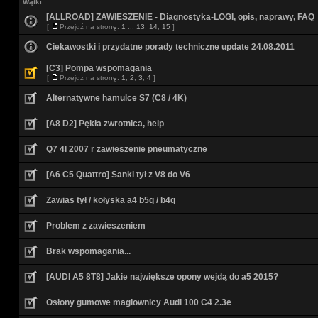
Wątki
[ALLROAD] ZAWIESZENIE - Diagnostyka-LOGI, opis, naprawy, FAQ
[
Przejdź na stronę:
1
...
13
,
14
,
15
]
Ciekawostki i przydatne porady techniczne update 24.08.2011
[C3] Pompa wspomagania
[
Przejdź na stronę:
1
,
2
,
3
,
4
]
Alternatywne hamulce S7 (C8 / 4K)
[A8 D2] Pękła zwrotnica, help
Q7 4l 2007 r zawieszenie pneumatyczne
[A6 C5 Quattro] Sanki tył z V8 do V6
Zawias tył / kołyska a4 b5q / b4q
Problem z zawieszeniem
Brak wspomagania...
[AUDI A5 8T8] Jakie największe opony wejdą do a5 2015?
Osłony gumowe maglownicy Audi 100 C4 2.3e