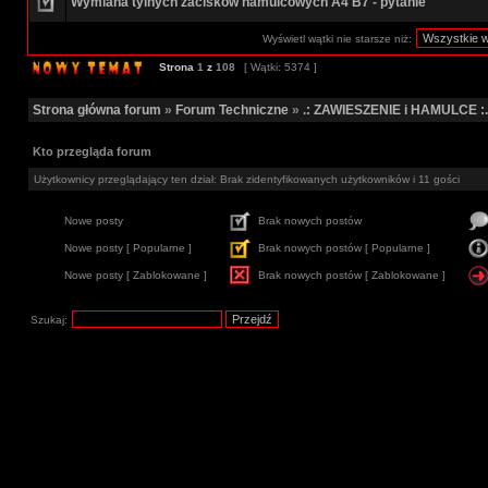
Wymiana tylnych zacisków hamulcowych A4 B7 - pytanie
Wyświetl wątki nie starsze niż:
Strona
1
z
108
[ Wątki: 5374 ]
Strona główna forum
»
Forum Techniczne
»
.: ZAWIESZENIE i HAMULCE :.
Kto przegląda forum
Użytkownicy przeglądający ten dział: Brak zidentyfikowanych użytkowników i 11 gości
Nowe posty
Brak nowych postów
Nowe posty [ Popularne ]
Brak nowych postów [ Popularne ]
Nowe posty [ Zablokowane ]
Brak nowych postów [ Zablokowane ]
Szukaj: