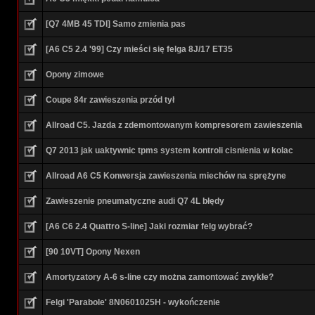
[Q7 4MB 45 TDI] Samo zmienia pas
[A6 C5 2.4 '99] Czy mieści się felga 8J/17 ET35
Opony zimowe
Coupe 84r zawieszenia przód tył
Allroad C5. Jazda z zdemontowanym kompresorem zawieszenia
Q7 2013 jak uaktywnic tpms system kontroli cisnienia w kolac
Allroad A6 C5 Konwersja zawieszenia miechów na sprężyne
Zawieszenie pneumatyczne audi Q7 4L błędy
[A6 C6 2.4 Quattro S-line] Jaki rozmiar felg wybrać?
[90 10VT] Opony Nexen
Amortyzatory A-6 s-line czy można zamontować zwykłe?
Felgi 'Parabole' 8N0601025H - wykończenie