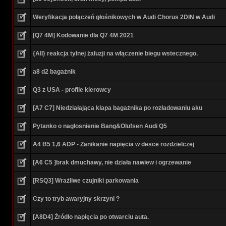
Weryfikacja połączeń głośnikowych w Audi Chorus 2DIN w Audi
[Q7 4M] Kodowanie dla Q7 4M 2021
{All} reakcja tylnej żaluzji na włączenie biegu wstecznego.
a8 d2 bagażnik
Q3 z USA - profile kierowcy
[A7 C7] Niedziałająca klapa bagażnika po rozładowaniu aku
Pytanko o nagłosnienie Bang&Olufsen Audi Q5
A4 B5 1,6 ADP - Zanikanie napięcia w desce rozdzielczej
[A6 C5 ]brak dmuchawy, nie działa nawiew i ogrzewanie
[RSQ3] Wrażliwe czujniki parkowania
Czy to tryb awaryjny skrzyni ?
[A8D4] Żródło napięcia po otwarciu auta.