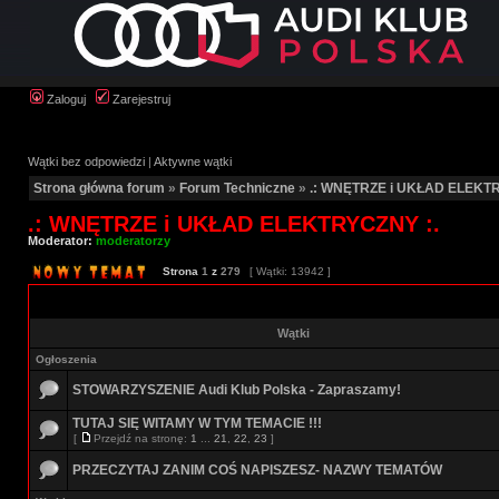
Zaloguj
Zarejestruj
Wątki bez odpowiedzi
|
Aktywne wątki
Strona główna forum
»
Forum Techniczne
»
.: WNĘTRZE i UKŁAD ELEKTR
.: WNĘTRZE i UKŁAD ELEKTRYCZNY :.
Moderator:
moderatorzy
Strona
1
z
279
[ Wątki: 13942 ]
Wątki
Ogłoszenia
STOWARZYSZENIE Audi Klub Polska - Zapraszamy!
TUTAJ SIĘ WITAMY W TYM TEMACIE !!!
[
Przejdź na stronę:
1
...
21
,
22
,
23
]
PRZECZYTAJ ZANIM COŚ NAPISZESZ- NAZWY TEMATÓW