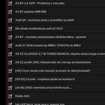
A4 B5 1,6 ADP - Problemy z stacyjka
A3 8V spalone MMI MiB
Audi Q5 - wymiana lamp z przedlifta na polift
Nie działa multifunkcja audi q3 2012
A4 B7 - nastawy podstawowe silników klimy - pytanie
Audi S7 2020 konwersja MIB2+ (TOUCH) do MIB3
A6 C5 ALLROAD 2,7 BI TURBO MANUAL wiązka wstecznego sche
A8 D2 prelift 1995. Klimatronik nie steruje przekaźnikiem
[All] Czym skutecznie usunąć proszek do daktyloskopii?
[A8 D2] Licznik - rozpiska pinów na kostkach
[a4 b6] 2002r. wymiana przycisków szyb....
Radio 2din
[a6 c6]Check, brak mocy, pompa abs.