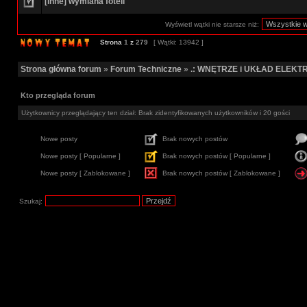
[inne] wymiana foteli
Wyświetl wątki nie starsze niż:
Strona
1
z
279
[ Wątki: 13942 ]
Strona główna forum
»
Forum Techniczne
»
.: WNĘTRZE i UKŁAD ELEKTR
Kto przegląda forum
Użytkownicy przeglądający ten dział: Brak zidentyfikowanych użytkowników i 20 gości
Nowe posty
Brak nowych postów
Nowe posty [ Popularne ]
Brak nowych postów [ Popularne ]
Nowe posty [ Zablokowane ]
Brak nowych postów [ Zablokowane ]
Szukaj: