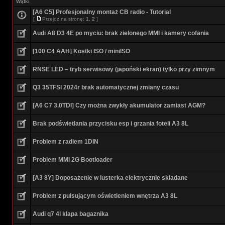
Wątki
[A6 C5] Profesjonalny montaż CB radio - Tutorial
[
Przejdź na stronę:
1
,
2
]
Audi A8 D3 4E po myciu: brak zielonego MMI i kamery cofania
[100 C4 AAH] Kostki ISO / miniISO
RNSE LED – tryb serwisowy (japoński ekran) tylko przy zimnym
Q3 35TFSI 2024r brak automatycznej zmiany czasu
[A6 C7 3.0TDI] Czy można zwykły akumulator zamiast AGM?
Brak podświetlania przycisku esp i grzania foteli A3 8L
Problem z radiem 1DIN
Problem MMi 2G Bootloader
[A3 8Y] Doposażenie w lusterka elektrycznie składane
Problem z pulsującym oświetleniem wnętrza A3 8L
Audi q7 4l klapa bagaznika