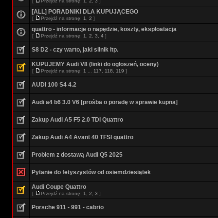
[
Przejdź na stronę:
1
,
2
,
3
]
[ALL] PORADNIKI DLA KUPUJĄCEGO
[
Przejdź na stronę:
1
,
2
]
quattro - informacje o napędzie, koszty, eksploatacja
[
Przejdź na stronę:
1
,
2
,
3
,
4
]
S8 D2 - czy warto, jaki silnik itp.
KUPUJEMY Audi V8 (linki do ogłoszeń, oceny)
[
Przejdź na stronę:
1
...
117
,
118
,
119
]
AUDI 100 S4 4.2
Audi a4 b6 3.0 V6 [prośba o poradę w sprawie kupna]
Zakup Audi A5 F5 2.0 TDI Quattro
Zakup Audi A4 Avant 40 TFSI quattro
Problem z dostawą Audi Q5 2025
Pytanie do fetyszystów od osiemdziesiątek
Audi Coupe Quattro
[
Przejdź na stronę:
1
,
2
,
3
]
Porsche 911 - 991 - cabrio