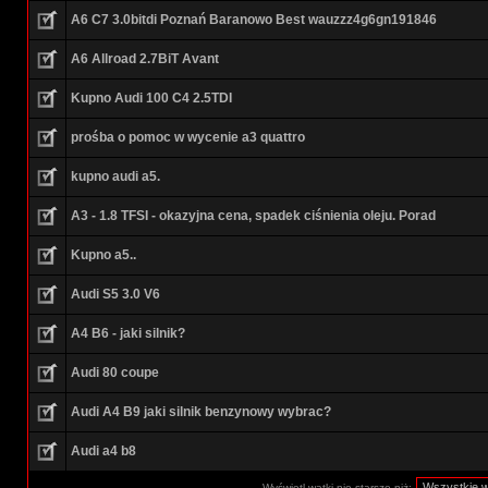
A6 C7 3.0bitdi Poznań Baranowo Best wauzzz4g6gn191846
A6 Allroad 2.7BiT Avant
Kupno Audi 100 C4 2.5TDI
prośba o pomoc w wycenie a3 quattro
kupno audi a5.
A3 - 1.8 TFSI - okazyjna cena, spadek ciśnienia oleju. Porad
Kupno a5..
Audi S5 3.0 V6
A4 B6 - jaki silnik?
Audi 80 coupe
Audi A4 B9 jaki silnik benzynowy wybrac?
Audi a4 b8
Wyświetl wątki nie starsze niż: