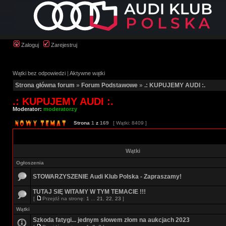
Zaloguj
Zarejestruj
Wątki bez odpowiedzi
|
Aktywne wątki
Strona główna forum
»
Forum Podstawowe
»
.: KUPUJEMY AUDI :.
.: KUPUJEMY AUDI :.
Moderator:
moderatorzy
Strona
1
z
169
[ Wątki: 8409 ]
Wątki
Ogłoszenia
STOWARZYSZENIE Audi Klub Polska - Zapraszamy!
TUTAJ SIĘ WITAMY W TYM TEMACIE !!!
[
Przejdź na stronę:
1
...
21
,
22
,
23
]
Wątki
Szkoda fatygi... jednym słowem złom na aukcjach 2023