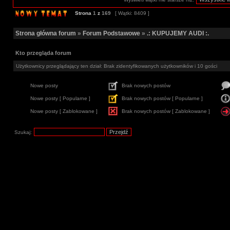
Strona
1
z
169
[ Wątki: 8409 ]
Strona główna forum
»
Forum Podstawowe
»
.: KUPUJEMY AUDI :.
Kto przegląda forum
Użytkownicy przeglądający ten dział: Brak zidentyfikowanych użytkowników i 10 gości
Nowe posty
Brak nowych postów
Nowe posty [ Popularne ]
Brak nowych postów [ Popularne ]
Nowe posty [ Zablokowane ]
Brak nowych postów [ Zablokowane ]
Szukaj: