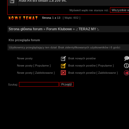
Audi A4 B5 sedan 1.8 20v 94.
Wyświetl wątki nie starsze niż:
Strona
1
z
13
[ Wątki: 602 ]
Strona główna forum
»
Forum Klubowe
»
.: TERAZ MY :.
Kto przegląda forum
Użytkownicy przeglądający ten dział: Brak zidentyfikowanych użytkowników i 6 gości
Nowe posty
Brak nowych postów
Nowe posty [ Popularne ]
Brak nowych postów [ Popularne ]
Nowe posty [ Zablokowane ]
Brak nowych postów [ Zablokowane ]
Szukaj: