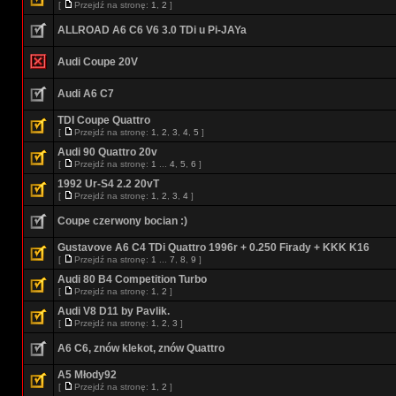
[
Przejdź na stronę:
1
,
2
]
ALLROAD A6 C6 V6 3.0 TDi u Pi-JAYa
Audi Coupe 20V
Audi A6 C7
TDI Coupe Quattro
[
Przejdź na stronę:
1
,
2
,
3
,
4
,
5
]
Audi 90 Quattro 20v
[
Przejdź na stronę:
1
...
4
,
5
,
6
]
1992 Ur-S4 2.2 20vT
[
Przejdź na stronę:
1
,
2
,
3
,
4
]
Coupe czerwony bocian :)
Gustavove A6 C4 TDi Quattro 1996r + 0.250 Firady + KKK K16
[
Przejdź na stronę:
1
...
7
,
8
,
9
]
Audi 80 B4 Competition Turbo
[
Przejdź na stronę:
1
,
2
]
Audi V8 D11 by Pavlik.
[
Przejdź na stronę:
1
,
2
,
3
]
A6 C6, znów klekot, znów Quattro
A5 Młody92
[
Przejdź na stronę:
1
,
2
]