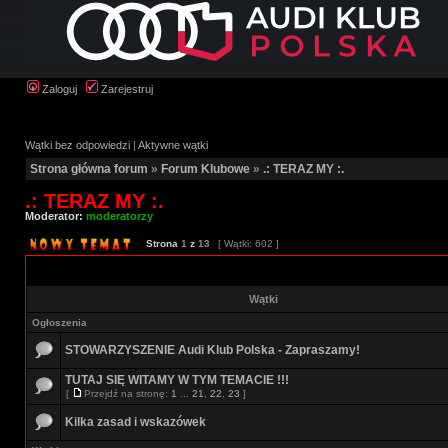
Zaloguj
Zarejestruj
Wątki bez odpowiedzi
|
Aktywne wątki
Strona główna forum
»
Forum Klubowe
»
.: TERAZ MY :.
.: TERAZ MY :.
Moderator:
moderatorzy
Strona
1
z
13
[ Wątki: 602 ]
Wątki
Ogłoszenia
STOWARZYSZENIE Audi Klub Polska - Zapraszamy!
TUTAJ SIĘ WITAMY W TYM TEMACIE !!!
[
Przejdź na stronę:
1
...
21
,
22
,
23
]
Kilka zasad i wskazówek