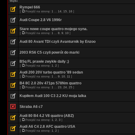
Wątki
Rympel 666
[
Przejdź na stronę:
1
...
14
,
15
,
16
]
Audi Coupe 2.8 V6 1996r
Stare nowe coupe quattro mojego syna.
[
Przejdź na stronę:
1
...
8
,
9
,
10
]
Audi 80 Avant TDI czyli Avanturnik by Enzoo
2003 RS6 C5 czyli powrót do marki
B5q FL prawie zwykłe daily ;)
[
Przejdź na stronę:
1
,
2
]
Audi 200 20V turbo quattro '89 sedan
[
Przejdź na stronę:
1
...
9
,
10
,
11
]
B4 8C 2.0 20v 471ps 578Nm quattro
[
Przejdź na stronę:
1
...
23
,
24
,
25
]
Kupiłem Audi 100 C3 2.2 KU moja lalka
Skraba A6 c7
Audi 80 B4 4.2 V8 quattro (ABZ)
[
Przejdź na stronę:
1
,
2
,
3
]
Audi A6 C4 2.8 AFC quattro USA
[
Przejdź na stronę:
1
,
2
]