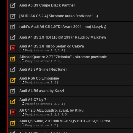
Audi A5 B9 Coupe Black Panther
[AUDI A6 C5 2.4] Skromne autko "rodzinne" ;-)
ruthi's Audi A6 C5 1.9TDI Avant 2004 - moj klasyk ;)
Audi A4 B5 1.9 TDI 110KM 1997r Raudi by Marchew
Audi A4 B5 1.8 Turbo Sedan od Cake'a
[
Przejdź na stronę:
1
,
2
,
3
,
4
]
Allroad Quattro 2.7T "Zielonka" - skromne powitanie
[
Przejdź na stronę:
1
,
2
,
3
]
Audi A3 8P S-line [RepTune]
Audi RS6 C5 Limousine
[
Przejdź na stronę:
1
,
2
]
Audi A4 B6 avant by Kazzi
Audi A6 C7 by 7
[
Przejdź na stronę:
1
,
2
,
3
,
4
]
A6 C4 2.5 AEL quattro, avant, by Kliku
[
Przejdź na stronę:
1
,
2
,
3
,
4
,
5
]
Audi Q5 S-line, 2.0 190KM --> SQ5 BiTD --> SQ5 3.0tfsi
[
Przejdź na stronę:
1
,
2
]