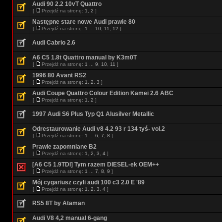
Audi 90 2.2 10vT Quattro
[
Przejdź na stronę:
1
,
2
]
Następne stare nowe Audi prawie 80
[
Przejdź na stronę:
1
...
10
,
11
,
12
]
Audi Cabrio 2.6
A6 C5 1.8t Quattro manual by K3m0T
[
Przejdź na stronę:
1
...
9
,
10
,
11
]
1996 80 Avant RS2
[
Przejdź na stronę:
1
,
2
,
3
]
Audi Coupe Quattro Colour Edition Kamei 2.6 ABC
[
Przejdź na stronę:
1
,
2
]
1997 Audi S6 Plus Typ Q1 Alusilver Metallic
Odrestaurowanie Audi v8 4.2 93 r 134 tyś- vol.2
[
Przejdź na stronę:
1
...
6
,
7
,
8
]
Prawie zapomniane B2
[
Przejdź na stronę:
1
,
2
,
3
,
4
]
[A6 C5 1.9TDI] Tym razem DIESEL-ek OEM++
[
Przejdź na stronę:
1
...
7
,
8
,
9
]
Mój cygariusz czyli audi 100 c3 2.0 E '89
[
Przejdź na stronę:
1
,
2
,
3
,
4
]
RS5 8T by Ataman
Audi V8 4,2 manual 6-gang