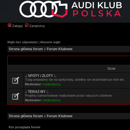
Zaloguj
Zarejestruj
Wątki bez odpowiedzi
|
Aktywne wątki
Strona główna forum
»
Forum Klubowe
Dział
.: SPOTY i ZLOTY :.
Tutaj umawiamy sie na spoty/zloty, dzielimy sie wrażeniami po nich etc.
Moderator:
moderatorzy
.: TERAZ MY :.
Projekty samochodowe realizowane przez naszych czlonkow.
Moderator:
moderatorzy
Strona główna forum
»
Forum Klubowe
Kto przegląda forum