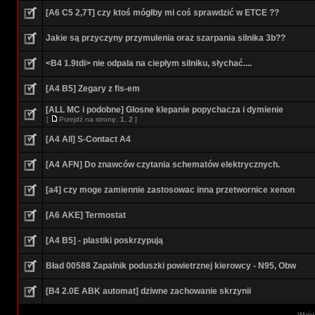
[A6 C5 2,7T] czy ktoś mógłby mi coś sprawdzić w ETCE ??
Jakie są przyczyny przymulenia oraz szarpania silnika 3b??
<B4 1.9tdi> nie odpala na ciepłym silniku, słychać....
[A4 B5] Zegary z fis-em
[ALL MC i podobne] Glosne klepanie popychacza i dymienie
[
Przejdź na stronę:
1
,
2
]
[A4 All] S-Contact A4
[A4 AFN] Do znawców czytania schematów elektrycznych.
[a4] czy moge zamiennie zastosowac inna przetwornice xenon
[A6 AKE] Termostat
[A4 B5] - plastiki poskrzypują
Bład 00588 Zapalnik poduszki powietrznej kierowcy - N95, Obw
[B4 2.0E ABK automat] dziwne zachowanie skrzynii
Wyświ