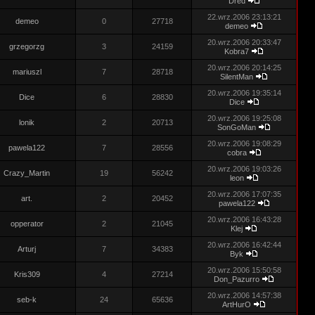
Dred
22.wrz.2006 23:13:21
demeo
0
27718
demeo
20.wrz.2006 20:33:47
grzegorzg
3
24159
Kobra7
20.wrz.2006 20:14:25
mariuszl
7
28718
SilentMan
20.wrz.2006 19:35:14
Dice
6
28830
Dice
20.wrz.2006 19:25:08
lonik
2
20713
SonGoMan
20.wrz.2006 19:08:29
pawela122
7
28556
cobra
20.wrz.2006 19:03:26
Crazy_Martin
19
56242
leon
20.wrz.2006 17:07:35
art.
2
20452
pawela122
20.wrz.2006 16:43:28
opperator
2
21045
Klej
20.wrz.2006 16:42:44
Arturj
7
34383
Byk
20.wrz.2006 15:50:58
Kris309
4
27214
Don_Pazurro
20.wrz.2006 14:57:38
seb-k
24
65636
ArtHurO