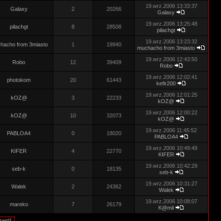
19.wrz.2006 13:33:37
Galaxy
2
20266
Galaxy
19.wrz.2006 13:25:48
pilachgt
8
28508
pilachgt
19.wrz.2006 13:23:32
hacho from 3miasto
1
19940
muchacho from 3miasto
19.wrz.2006 12:43:50
Robo
12
39409
Robo
19.wrz.2006 12:02:41
photokom
20
61443
kefir200
19.wrz.2006 12:01:25
kOZ@
3
22233
kOZ@
19.wrz.2006 12:00:22
kOZ@
10
32073
kOZ@
19.wrz.2006 11:45:52
PABLOA4
0
18020
PABLOA4
19.wrz.2006 10:49:49
KIFER
4
22770
KIFER
19.wrz.2006 10:42:29
seb-k
0
18135
seb-k
19.wrz.2006 10:31:27
Walek
2
24362
Walek
19.wrz.2006 10:08:07
mareko
7
26179
K@mil