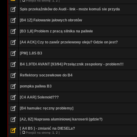
[
Przejdź na stronę:
1
,
2
]
Spis przekaźników do Audi - link - może komuś sie przyda
[B4 1Z] Falowanie jałowych obrotów
[B3 1,8] Problem z pracą silnika na paliwie
[A4 ACK] Czy to zawór przelewowy oleju? Gdzie on jest?
[PM] 1.8S B3
B4 1.9TDI AVANT [93/94] Przełącznik zespolony - problem!!!
Reflektory soczewkowe do B4
pompka paliwa B3
[C4 AAR] Solenoid???
[B4 hamulec ręczny problemy]
[A2, 8Z] Naprawa aluminiowej karoserii (gdzie?)
[ A4 B5 ] - zmianić na DIESELa?
[
Przejdź na stronę:
1
,
2
]