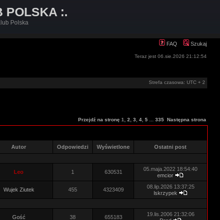
B POLSKA :.
lub Polska
FAQ
Szukaj
Teraz jest 06.sie.2026 21:12:54
Strefa czasowa: UTC + 2
Przejdź na stronę
1
,
2
,
3
,
4
,
5
...
335
Następna strona
Autor
Odpowiedzi
Wyświetlone
Ostatni post
05.maja.2022 18:54:40
Leo
1
630531
emcior
08.lip.2026 13:37:25
Wujek Ziutek
455
4323409
lskrzypek
19.lis.2006 21:32:06
Gość
38
655183