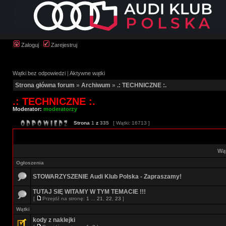
Zaloguj
Zarejestruj
Wątki bez odpowiedzi
|
Aktywne wątki
Strona główna forum
»
Archiwum
»
.: TECHNICZNE :.
.: TECHNICZNE :.
Moderator:
moderatorzy
Strona
1
z
335
[ Wątki: 16713 ]
Wą
Ogłoszenia
STOWARZYSZENIE Audi Klub Polska - Zapraszamy!
TUTAJ SIĘ WITAMY W TYM TEMACIE !!!
[
Przejdź na stronę:
1
...
21
,
22
,
23
]
Wątki
kody z naklejki