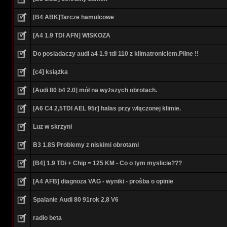
[B4 ABK]Tarcze hamulcowe
[A4 1.9 TDI AFN] WISKOZA
Do posiadaczy audi a4 1.9 tdi 110 z klimatroniciem.Pilne !!
[c4] książka
[Audi 80 b4 2.0] mół na wyższych obrotach.
[A6 C4 2,5TDI AEL 95r] hałas przy włączonej klimie.
Luz w skrzyni
B3 1.8S Problemy z niskimi obrotami
[B4] 1.9 TDi + Chip = 125 KM - Co o tym myslicie???
[A4 AFB] diagnoza VAG - wyniki - prośba o opinie
Spalanie Audi 80 91rok 2,8 V6
radio beta