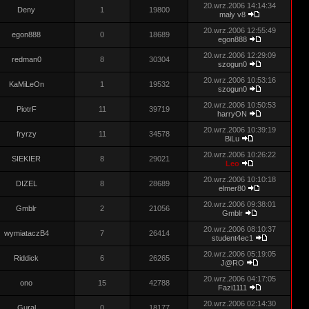
20.wrz.2006 14:14:34
Deny
1
19800
mały v8
20.wrz.2006 12:55:49
egon888
0
18689
egon888
20.wrz.2006 12:29:09
redman0
8
30304
szogun0
20.wrz.2006 10:53:16
KaMiLeOn
1
19532
szogun0
20.wrz.2006 10:50:53
PiotrF
11
39719
harryON
20.wrz.2006 10:39:19
fryrzy
11
34578
BiLu
20.wrz.2006 10:26:22
SIEKIER
8
29021
Leo
20.wrz.2006 10:10:18
DIZEL
8
28689
elmer80
20.wrz.2006 09:38:01
Gmblr
2
21056
Gmblr
20.wrz.2006 08:10:37
wymiataczB4
7
26414
student4ec1
20.wrz.2006 05:19:05
Riddick
6
26265
J@RO
20.wrz.2006 04:17:05
ono
15
42788
Fazi1111
20.wrz.2006 02:14:30
Gural
0
18177