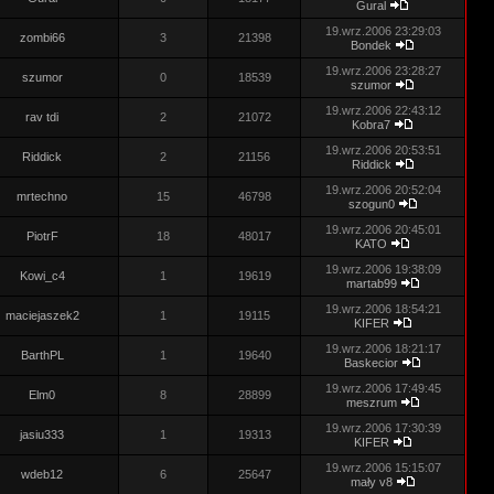
Gural
19.wrz.2006 23:29:03
zombi66
3
21398
Bondek
19.wrz.2006 23:28:27
szumor
0
18539
szumor
19.wrz.2006 22:43:12
rav tdi
2
21072
Kobra7
19.wrz.2006 20:53:51
Riddick
2
21156
Riddick
19.wrz.2006 20:52:04
mrtechno
15
46798
szogun0
19.wrz.2006 20:45:01
PiotrF
18
48017
KATO
19.wrz.2006 19:38:09
Kowi_c4
1
19619
martab99
19.wrz.2006 18:54:21
maciejaszek2
1
19115
KIFER
19.wrz.2006 18:21:17
BarthPL
1
19640
Baskecior
19.wrz.2006 17:49:45
Elm0
8
28899
meszrum
19.wrz.2006 17:30:39
jasiu333
1
19313
KIFER
19.wrz.2006 15:15:07
wdeb12
6
25647
mały v8