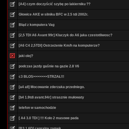
[A4] czym doczyścić szybę po lakierniku ??
Głowice AKE w silniku BFC w 2.5 tdi 2002r.
Błąd z komputera Vag
[2,5 TDI A6 Avant 99r] Kluczyk do A6 jaka czestotliwosc?
[A6 C4 2,5TDI] Ostrzeżenie Km/h na komputerze?
jaki olej?
podczas jazdy gaśnie na gazie 2.8 V6
c3 BLOS>>>>>>>STRZAŁ!!!
[a4 all] Mocowanie zderzaka przedniego.
[b4 1.9tdi avant.94r] strasznie mułowaty
telefon w samochodzie
[ A4 3.0 TDI ] !!! Koło 2 masowe pada
[B3 1.6D] cenralny zamek