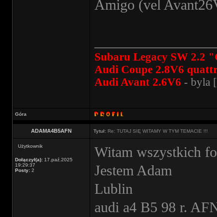
Amigo (vel Avant26
________________
Subaru Legacy SW 2.2 "
Audi Coupe 2.8V6 quatt
Audi Avant 2.6V6
- byla [
Góra
ADAMA4B5AFN
Tytuł:
Re: TUTAJ SIĘ WITAMY W TYM TEMACIE !!!
Użytkownik
Witam wszystkich f
Dołączył(a):
17.paź.2025
19:29:37
Jestem Adam
Posty:
2
Lublin
audi a4 B5 98 r. AF