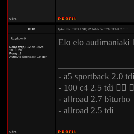
Góra
k11h
Tytuł:
Re: TUTAJ SIĘ WITAMY W TYM TEMACIE !!!
Użytkownik
Elo elo audimaniaki
Dołączył(a):
12.sie.2025
19:53:29
Posty:
2
Auto:
A5 Sportback 1st gen
________________
- a5 sportback 2.0 tdi
- 100 c4 2.5 tdi ⠀⃝ 
- allroad 2.7 biturbo
- allroad 2.5 tdi
Góra