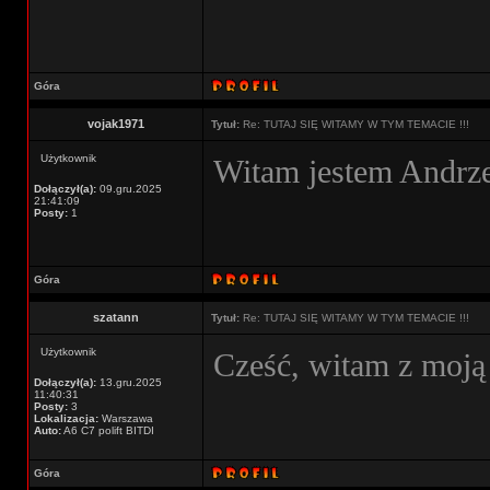
Góra
vojak1971
Tytuł:
Re: TUTAJ SIĘ WITAMY W TYM TEMACIE !!!
Użytkownik
Witam jestem Andrz
Dołączył(a):
09.gru.2025
21:41:09
Posty:
1
Góra
szatann
Tytuł:
Re: TUTAJ SIĘ WITAMY W TYM TEMACIE !!!
Użytkownik
Cześć, witam z moją 
Dołączył(a):
13.gru.2025
11:40:31
Posty:
3
Lokalizacja:
Warszawa
Auto:
A6 C7 polift BITDI
Góra