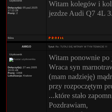
Użytkownik
Witam kolegów i kol
Dołączył(a):
05.paź.2025
17:12:28
jezdze Audi Q7 4L 3
Posty:
2
Góra
AMIGO
Tytuł:
Re: TUTAJ SIĘ WITAMY W TYM TEMACIE !!!
Użytkownik
Witam ponownie po j
Wraca syn marnotraw
Dołączył(a):
27.wrz.2005
16:01:49
Posty:
1068
(mam nadzieję) mądr
Lokalizacja:
Krakow
przy rozpoczętym pr
...które stało zapom
Pozdrawiam,