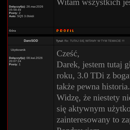
Witam wszystkich jes
Dołączył(a):
26.mar.2026
05:58:49
Posty:
2
Auto:
SQ5 3.0bitdi
Góra
DaroSOD
Tytuł:
Re: TUTAJ SIĘ WITAMY W TYM TEMACIE !!!
Użytkownik
Cześć,
Dołączył(a):
08.kwi.2026
20:07:24
Darek, jestem tutaj 
Posty:
1
roku, 3.0 TDi z bog
także pewna historia.
Widzę, że niestety n
się aktywnym użytko
zainteresowany to z