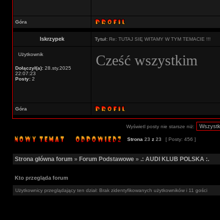
Góra
lskrzypek
Tytuł:
Re: TUTAJ SIĘ WITAMY W TYM TEMACIE !!!
Użytkownik
Cześć wszystkim
Dołączył(a):
28.sty.2025
22:07:23
Posty:
2
Góra
Wyświetl posty nie starsze niż:
Strona
23
z
23
[ Posty: 456 ]
Strona główna forum
»
Forum Podstawowe
»
.: AUDI KLUB POLSKA :.
Kto przegląda forum
Użytkownicy przeglądający ten dział: Brak zidentyfikowanych użytkowników i 11 gości