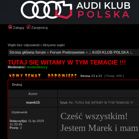
Zaloguj
Zarejestruj
Wątki bez odpowiedzi
|
Aktywne wątki
Strona główna forum
»
Forum Podstawowe
»
.: AUDI KLUB POLSKA :.
TUTAJ SIĘ WITAMY W TYM TEMACIE !!!
Moderator:
moderatorzy
Strona
23
z
23
[ Posty: 456 ]
Drukuj
Autor
marek15
Tytuł:
Re: TUTAJ SIĘ WITAMY W TYM TEMACIE !!!
Użytkownik
Cześć wszystkim!
Dołączył(a):
11.lip.2025
11:33:46
Jestem Marek i mam 
Posty:
2