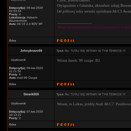
Cześć, jestem Daniel.
Oryignalnie z Gdańska, aktualnie udaję Bawar
Dołączył(a):
06.kwi.2020
Od półtorej roku wesoło ujeżdżam A6 C5 Ava
02:53:54
Posty:
4
Lokalizacja:
Asbach-
Bäumenheim
_________________
Auto:
A6 C5 2,4 BDV MT
Moją największą mocą jest umiejętność znajd
Góra
Johnybravo69
Tytuł:
Re: TUTAJ SIĘ WITAMY W TYM TEMACIE !!!
Użytkownik
Witam Janek. 90 coupe. B2.
Dołączył(a):
06.kwi.2020
11:21:50
Posty:
6
Auto:
Audi 90 Coupe
Góra
Slowik555
Tytuł:
Re: TUTAJ SIĘ WITAMY W TYM TEMACIE !!!
Użytkownik
Witam, tu Lukas, jeżdżę Audi A6 C7. Pozdrowi
Dołączył(a):
07.kwi.2020
10:13:21
Posty:
2
Góra