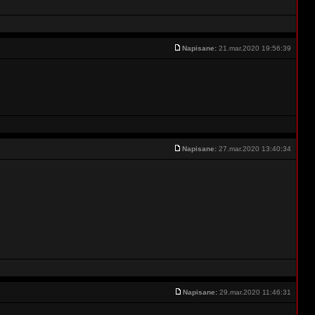
Napisane:
21.mar.2020 19:56:39
Napisane:
27.mar.2020 13:40:34
Napisane:
29.mar.2020 11:46:31