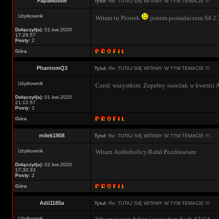
PapaMobile
Tytuł:
Re: TUTAJ SIĘ WITAMY W TYM TEMACIE !!!
Użytkownik
Witam tu Piotrek
jestem posiadaczem S4 2.7
Dołączył(a):
01.kwi.2020
17:29:57
Posty:
2
Góra
PhantomQ3
Tytuł:
Re: TUTAJ SIĘ WITAMY W TYM TEMACIE !!!
Użytkownik
Cześć wszystkim. Zupełny swieżak w kwestii A
Dołączył(a):
01.kwi.2020
21:12:57
Posty:
2
Góra
milek1908
Tytuł:
Re: TUTAJ SIĘ WITAMY W TYM TEMACIE !!!
Użytkownik
Witam Audioholicy.Rafał.Pozdrawiam
Dołączył(a):
02.kwi.2020
17:30:33
Posty:
2
Góra
Adii1185a
Tytuł:
Re: TUTAJ SIĘ WITAMY W TYM TEMACIE !!!
Użytkownik