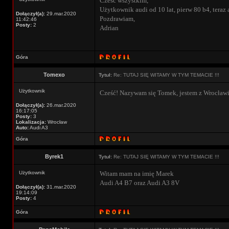
Cześć wszystkim,
Użytkownik audi od 10 lat, pierw 80 b4, teraz 
Dołączył(a):
29.mar.2020
Pozdrawiam,
11:42:46
Posty:
2
Adrian
Góra
Tomexo
Tytuł:
Re: TUTAJ SIĘ WITAMY W TYM TEMACIE !!!
Użytkownik
Cześć! Nazywam się Tomek, jestem z Wrocławi
Dołączył(a):
26.mar.2020
16:17:05
Posty:
3
Lokalizacja:
Wrocław
Auto:
Audi A3
Góra
Byrek1
Tytuł:
Re: TUTAJ SIĘ WITAMY W TYM TEMACIE !!!
Użytkownik
Witam mam na imię Marek
Audi A4 B7 oraz Audi A3 8V
Dołączył(a):
31.mar.2020
19:14:09
Posty:
4
Góra