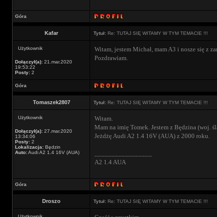
Góra
Kafar
Tytuł:
Re: TUTAJ SIĘ WITAMY W TYM TEMACIE !!!
Użytkownik
Witam, jestem Michał, mam A3 i nosze się z z
Pozdrawiam.
Dołączył(a):
21.mar.2020
19:53:22
Posty:
2
Góra
Tomaszek2807
Tytuł:
Re: TUTAJ SIĘ WITAMY W TYM TEMACIE !!!
Użytkownik
Witam.
Mam na imię Tomek. Jestem z Będzina (woj. śl
Dołączył(a):
27.mar.2020
Jeżdżę Audi A2 1.4 16V (AUA) z 2000 roku.
13:34:06
Posty:
2
Lokalizacja:
Będzin
Auto:
Audi A2 1.4 16V (AUA)
_________________
A2 1.4 AUA
Góra
Droszo
Tytuł:
Re: TUTAJ SIĘ WITAMY W TYM TEMACIE !!!
Użytkownik