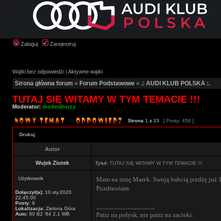
Zaloguj
Zarejestruj
Wątki bez odpowiedzi
|
Aktywne wątki
Strona główna forum
»
Forum Podstawowe
»
.: AUDI KLUB POLSKA :.
TUTAJ SIĘ WITAMY W TYM TEMACIE !!!
Moderator:
moderatorzy
Strona
1
z
23
[ Posty: 456 ]
Drukuj
Autor
Wujek Ziutek
Tytuł:
TUTAJ SIĘ WITAMY W TYM TEMACIE !!!
Użytkownik
Mam na imię Marek. Swoją babcią jeżdżę już 1
Pozdrawiam
Dołączył(a):
10.sty.2020
22:45:00
Posty:
9
_________________
Lokalizacja:
Zielona Góra
Auto:
80 B2 '84 2,1 WB
Patrz na połysk, nie patrz na zacieki.