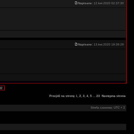
Napisane:
12.kwi.2020 02:37:30
Napisane:
13.kwi.2020 19:39:26
Przejdź na stronę
1
,
2
,
3
,
4
,
5
...
23
Następna strona
Strefa czasowa: UTC + 2