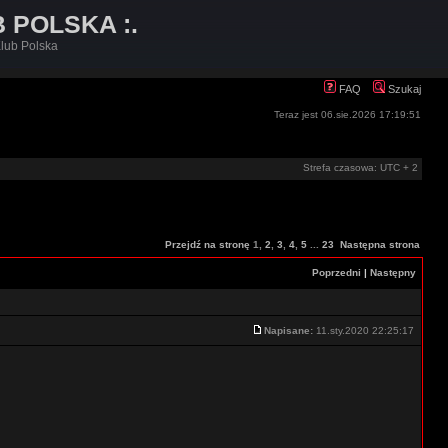
B POLSKA :.
lub Polska
FAQ
Szukaj
Teraz jest 06.sie.2026 17:19:51
Strefa czasowa: UTC + 2
Przejdź na stronę
1
,
2
,
3
,
4
,
5
...
23
Następna strona
Poprzedni
|
Następny
Napisane:
11.sty.2020 22:25:17