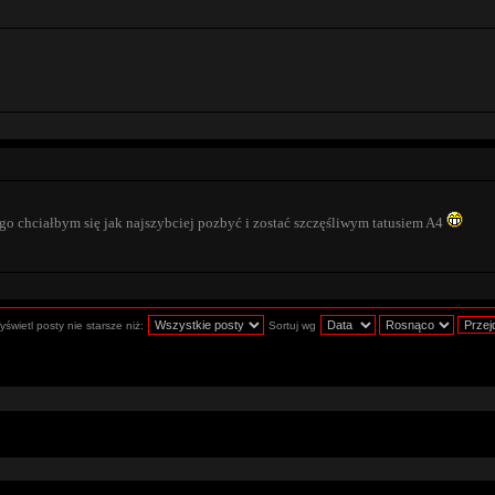
go chciałbym się jak najszybciej pozbyć i zostać szczęśliwym tatusiem A4
świetl posty nie starsze niż:
Sortuj wg