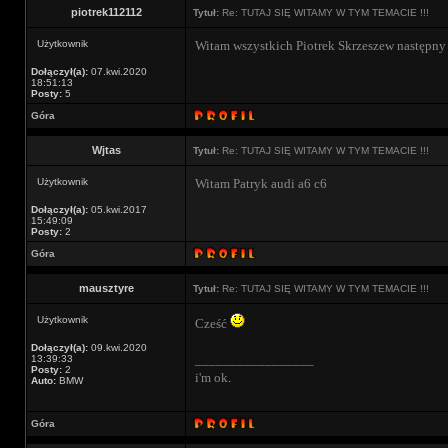
piotrek112112
Tytuł:
Re: TUTAJ SIĘ WITAMY W TYM TEMACIE !!!
Użytkownik
Witam wszystkich Piotrek Skrzeszew następny
Dołączył(a):
07.kwi.2020
18:51:13
Posty:
5
Góra
Wjtas
Tytuł:
Re: TUTAJ SIĘ WITAMY W TYM TEMACIE !!!
Użytkownik
Witam Patryk audi a6 c6
Dołączył(a):
05.kwi.2017
15:49:09
Posty:
2
Góra
mausztyre
Tytuł:
Re: TUTAJ SIĘ WITAMY W TYM TEMACIE !!!
Użytkownik
Cześć
Dołączył(a):
09.kwi.2020
_________________
13:39:33
Posty:
2
i'm ok
.
Auto:
BMW
Góra