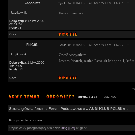
Gogoplata
Tytuł:
Re: TUTAJ SIĘ WITAMY W TYM TEMACIE !!!
Użytkownik
Witam Państwa!
Dołączył(a):
12.kwi.2020
02:32:54
Posty:
3
Góra
PitiG91
Tytuł:
Re: TUTAJ SIĘ WITAMY W TYM TEMACIE !!!
Użytkownik
Cześć wszystkim
Jestem Piotrek, autko Renault Megane 1, które
Dołączył(a):
13.kwi.2020
19:36:05
Posty:
23
Góra
Wy
Strona
1
z
23
[ Posty: 456 ]
Strona główna forum
»
Forum Podstawowe
»
.: AUDI KLUB POLSKA :.
Kto przegląda forum
Użytkownicy przeglądający ten dział:
Bing [Bot]
i 8 gości