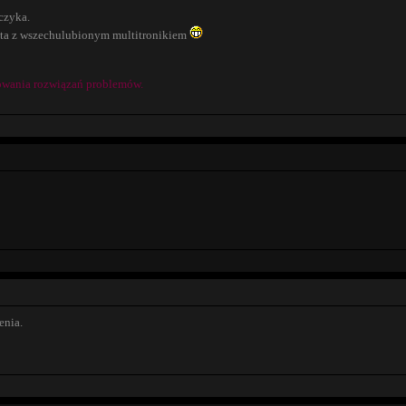
czyka.
nta z wszechulubionym multitronikiem
owania rozwiązań problemów.
enia.