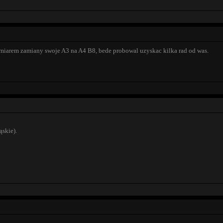
amiarem zamiany swoje A3 na A4 B8, bede probowal uzyskac kilka rad od was.
ąskie).