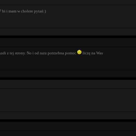
 bi i mam w cholere pytań:)
udi z tej strony. No i od razu potrzebna pomoc
liczę na Was