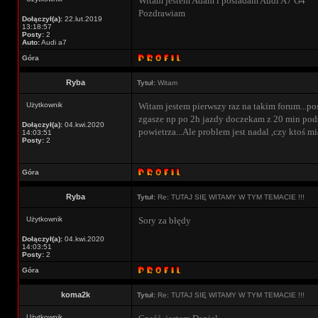
Witam jestem Adam i posiadam Audi A7 G4
Pozdrawiam
Dołączył(a):
22.lut.2019
13:18:57
Posty:
2
Auto:
Audi a7
Góra
Ryba
Tytuł:
Witam
Użytkownik
Witam jestem pierwszy raz na takim forum...po
zgasze np po 2h jazdy doczekam z 20 min pod
Dołączył(a):
04.kwi.2020
powietrza...Ale problem jest nadal ,czy ktoś 
14:03:51
Posty:
2
Góra
Ryba
Tytuł:
Re: TUTAJ SIĘ WITAMY W TYM TEMACIE !!!
Użytkownik
Sory za błędy
Dołączył(a):
04.kwi.2020
14:03:51
Posty:
2
Góra
koma2k
Tytuł:
Re: TUTAJ SIĘ WITAMY W TYM TEMACIE !!!
Użytkownik