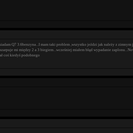
siadam Q7 3.6benzyna...I mam taki problem ,wszystko jeździ jak należy z zimnym jed
szarpuje mi między 2 a 3 biegiem...wcześniej miałem błąd wypadanie zaplonu...N
miał coś kiedyś podobnego