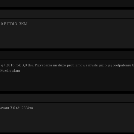
3.0 BITDI 313KM
q7 2016 rok 3,0 tfsi. Przysparza mi dużo problemów i myślę już o jej podpaleniu b
. Pozdrawiam
avant 3.0 tdi 233km.