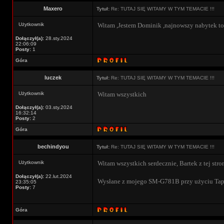
Maxero
Tytuł:
Re: TUTAJ SIĘ WITAMY W TYM TEMACIE !!!
Użytkownik
Witam ,Jestem Dominik ,najnowszy nabytek to 
Dołączył(a):
28.sty.2024
22:06:09
Posty:
1
Góra
luczek
Tytuł:
Re: TUTAJ SIĘ WITAMY W TYM TEMACIE !!!
Użytkownik
Witam wszystkich
Dołączył(a):
03.sty.2024
16:32:14
Posty:
2
Góra
bechindyou
Tytuł:
Re: TUTAJ SIĘ WITAMY W TYM TEMACIE !!!
Użytkownik
Witam wszystkich serdecznie, Bartek z tej str
Dołączył(a):
22.lut.2024
Wysłane z mojego SM-G781B przy użyciu Tap
23:35:05
Posty:
7
Góra