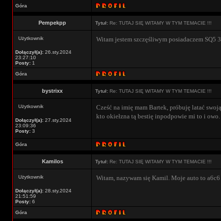
Góra
Pempekpp
Tytuł:
Re: TUTAJ SIĘ WITAMY W TYM TEMACIE !!!
Użytkownik
Witam jestem szczęśliwym posiadaczem SQ5 
Dołączył(a):
26.sty.2024
23:27:10
Posty:
1
Góra
bystrixx
Tytuł:
Re: TUTAJ SIĘ WITAMY W TYM TEMACIE !!!
Użytkownik
Cześć na imię mam Bartek, próbuję latać swoją 
kto okiełzna tą bestię inpodpowie mi to i owo
Dołączył(a):
27.sty.2024
23:09:36
Posty:
3
Góra
Kamilos
Tytuł:
Re: TUTAJ SIĘ WITAMY W TYM TEMACIE !!!
Użytkownik
Witam, nazywam się Kamil. Moje auto to a6c6 
Dołączył(a):
28.sty.2024
21:51:59
Posty:
6
Góra