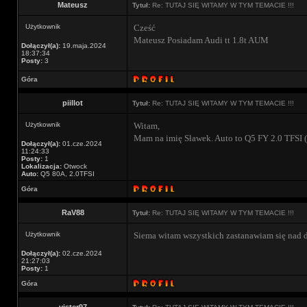
Mateusz
Tytuł:
Re: TUTAJ SIĘ WITAMY W TYM TEMACIE !!!
Użytkownik
Cześć
Mateusz Posiadam Audi tt 1.8t AUM
Dołączył(a):
19.maja.2024
18:37:34
Posty:
3
Góra
piillot
Tytuł:
Re: TUTAJ SIĘ WITAMY W TYM TEMACIE !!!
Użytkownik
Witam,
Mam na imię Sławek. Auto to Q5 FY 2.0 TFSI 
Dołączył(a):
01.cze.2024
11:24:33
Posty:
1
Lokalizacja:
Otwock
Auto:
Q5 80A, 2.0TFSI
Góra
RaV88
Tytuł:
Re: TUTAJ SIĘ WITAMY W TYM TEMACIE !!!
Użytkownik
Siema witam wszystkich zastanawiam się nad d
Dołączył(a):
02.cze.2024
21:27:03
Posty:
1
Góra