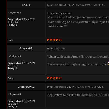
EdeEs
Tytuł:
Re: TUTAJ SIĘ WITAMY W TYM TEMACIE !!!
Użytkownik
Cześć wszystkim !
Mam na imię Andrzej, jestem nowy na grupie 
Dołączył(a):
04.sty.2024
Mam nadzieję że do usłyszenia w dyskusjach i 
18:28:14
Posty:
1
Pozdrawiam !!!
Góra
Grzywa85
Tytuł:
Powitanie
Użytkownik
Witam serdecznie Artur z Norwegi użytkownik
Dołączył(a):
07.sty.2024
Zycze wszystkim najlepszego w nowym roku
20:20:58
Posty:
1
Góra
Drunkgravity
Tytuł:
Re: TUTAJ SIĘ WITAMY W TYM TEMACIE !!!
Użytkownik
Hej, jestem Kuba auto to Focus Mk3 ale Audi c
Dołączył(a):
25.sty.2024
01:39:16
Posty:
3