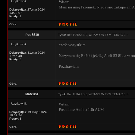
Użytkownik
Witam
Mam na imię Przemek. Niedawno zakupiłem A
Dołączył(a):
27.mar.2024
13:38:07
Posty:
1
Góra
fred8510
Tytuł:
Re: TUTAJ SIĘ WITAMY W TYM TEMACIE !!!
Użytkownik
cześć wszystkim
Dołączył(a):
31.mar.2024
Nazywam się Rafał i jeżdżę Audi S3 8L, a w ro
17:55:48
Posty:
3
Pozdrawiam
Góra
Mateusz
Tytuł:
Re: TUTAJ SIĘ WITAMY W TYM TEMACIE !!!
Użytkownik
Witam
Posiadacz Audi tt 1.8t AUM
Dołączył(a):
19.maja.2024
18:37:34
Posty:
3
Góra