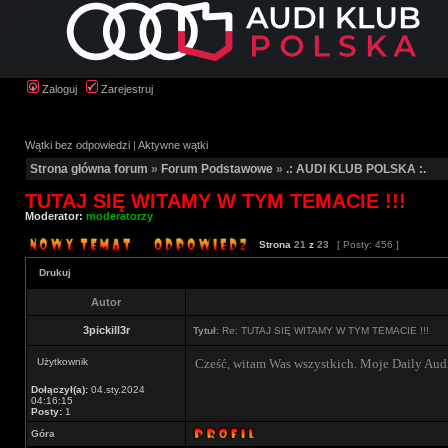
Zaloguj
Zarejestruj
Wątki bez odpowiedzi
|
Aktywne wątki
Strona główna forum
»
Forum Podstawowe
»
.: AUDI KLUB POLSKA :.
TUTAJ SIĘ WITAMY W TYM TEMACIE !!!
Moderator:
moderatorzy
Strona
21
z
23
[ Posty: 456 ]
Drukuj
Autor
3pickill3r
Tytuł:
Re: TUTAJ SIĘ WITAMY W TYM TEMACIE !!!
Użytkownik
Cześć, witam Was wszystkich. Moje Daily Audi
Dołączył(a):
04.sty.2024
04:16:15
Posty:
1
Góra