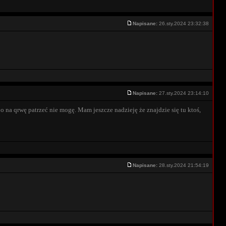
Napisane:
26.sty.2024 23:32:38
Napisane:
27.sty.2024 23:14:10
o na qrwę patrzeć nie mogę. Mam jeszcze nadzieję że znajdzie się tu ktoś,
Napisane:
28.sty.2024 21:54:19