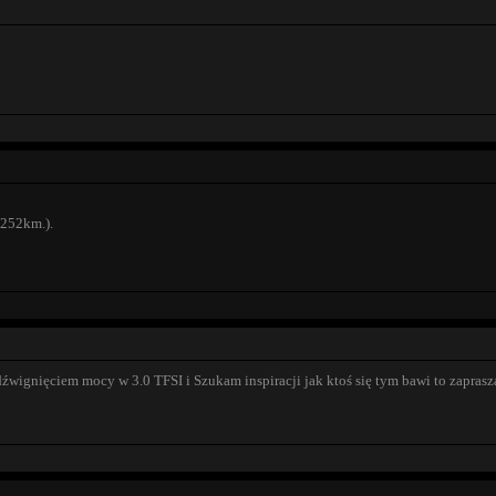
(252km.).
źwignięciem mocy w 3.0 TFSI i Szukam inspiracji jak ktoś się tym bawi to zapra