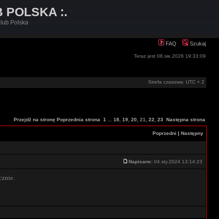
B POLSKA :.
lub Polska
FAQ
Szukaj
Teraz jest 08.sie.2026 19:33:09
Strefa czasowa: UTC + 2
Przejdź na stronę
Poprzednia strona
1
...
18
,
19
,
20
,
21
,
22
,
23
Następna strona
Poprzedni
|
Następny
Napisane:
04.sty.2024 13:14:23
cznie.