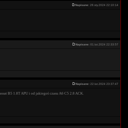
Napisane:
28.sty.2024 22:10:14
Napisane:
01.lut.2024 22:33:57
Napisane:
22.lut.2024 23:37:47
Passat B5 1.8T APU i od jakiegoś czasu A6 C5 2.8 ACK.