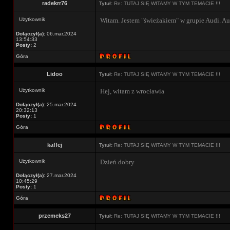
radekrr76
Tytuł:
Re: TUTAJ SIĘ WITAMY W TYM TEMACIE !!!
Użytkownik
Witam. Jestem "świeżakiem" w grupie Audi. Au
Dołączył(a):
06.mar.2024
13:54:33
Posty:
2
Góra
Lidoo
Tytuł:
Re: TUTAJ SIĘ WITAMY W TYM TEMACIE !!!
Użytkownik
Hej, witam z wrocławia
Dołączył(a):
25.mar.2024
20:32:13
Posty:
1
Góra
kaffej
Tytuł:
Re: TUTAJ SIĘ WITAMY W TYM TEMACIE !!!
Użytkownik
Dzień dobry
Dołączył(a):
27.mar.2024
10:45:29
Posty:
1
Góra
przemeks27
Tytuł:
Re: TUTAJ SIĘ WITAMY W TYM TEMACIE !!!