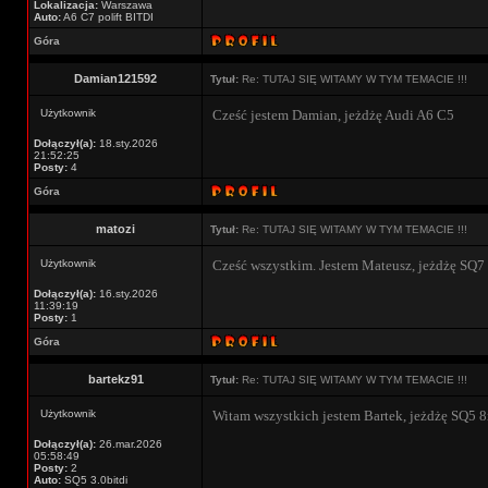
Lokalizacja:
Warszawa
Auto:
A6 C7 polift BITDI
Góra
Damian121592
Tytuł:
Re: TUTAJ SIĘ WITAMY W TYM TEMACIE !!!
Użytkownik
Cześć jestem Damian, jeżdżę Audi A6 C5
Dołączył(a):
18.sty.2026
21:52:25
Posty:
4
Góra
matozi
Tytuł:
Re: TUTAJ SIĘ WITAMY W TYM TEMACIE !!!
Użytkownik
Cześć wszystkim. Jestem Mateusz, jeżdżę SQ7 
Dołączył(a):
16.sty.2026
11:39:19
Posty:
1
Góra
bartekz91
Tytuł:
Re: TUTAJ SIĘ WITAMY W TYM TEMACIE !!!
Użytkownik
Witam wszystkich jestem Bartek, jeżdżę SQ5 8r
Dołączył(a):
26.mar.2026
05:58:49
Posty:
2
Auto:
SQ5 3.0bitdi