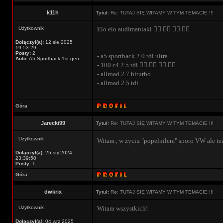
k11h
Tytuł:
Re: TUTAJ SIĘ WITAMY W TYM TEMACIE !!!
Użytkownik
Elo elo audimaniaki ⠀⃝ ⠀⃝ ⠀⃝ ⠀⃝ㅤ
Dołączył(a):
12.sie.2025
_________________
19:53:29
Posty:
2
- a5 sportback 2.0 tdi ultra
Auto:
A5 Sportback 1st gen
- 100 c4 2.5 tdi ⠀⃝ ⠀⃝ ⠀⃝ ⠀⃝ㅤ
- allroad 2.7 biturbo
- allroad 2.5 tdi
Góra
Jarecki99
Tytuł:
Re: TUTAJ SIĘ WITAMY W TYM TEMACIE !!!
Użytkownik
Witam , w życiu "popełniłem" sporo VW ale też
Dołączył(a):
25.sty.2024
23:39:50
Posty:
1
Góra
dwkrix
Tytuł:
Re: TUTAJ SIĘ WITAMY W TYM TEMACIE !!!
Użytkownik
Witam wszystkich!
Dołączył(a):
04.wrz.2025