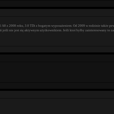
ać A8 z 2008 roku, 3.0 TDi z bogatym wyposażeniem. Od 2009 w rodzinie także pew
 jeśli nie jest się aktywnym użytkownikiem. Jeśli ktoś byłby zainteresowany to z