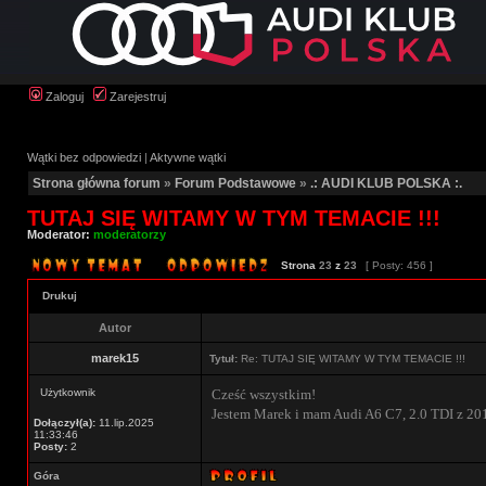
Zaloguj
Zarejestruj
Wątki bez odpowiedzi
|
Aktywne wątki
Strona główna forum
»
Forum Podstawowe
»
.: AUDI KLUB POLSKA :.
TUTAJ SIĘ WITAMY W TYM TEMACIE !!!
Moderator:
moderatorzy
Strona
23
z
23
[ Posty: 456 ]
Drukuj
Autor
marek15
Tytuł:
Re: TUTAJ SIĘ WITAMY W TYM TEMACIE !!!
Użytkownik
Cześć wszystkim!
Jestem Marek i mam Audi A6 C7, 2.0 TDI z 20
Dołączył(a):
11.lip.2025
11:33:46
Posty:
2
Góra