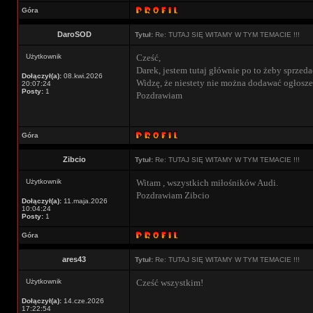
Góra
DaroSOD
Tytuł:
Re: TUTAJ SIĘ WITAMY W TYM TEMACIE !!!
Użytkownik
Cześć,
Darek, jestem tutaj głównie po to żeby sprzed
Dołączył(a):
08.kwi.2026
Widzę, że niestety nie można dodawać ogłoszeń
20:07:24
Posty:
1
Pozdrawiam
Góra
Zibcio
Tytuł:
Re: TUTAJ SIĘ WITAMY W TYM TEMACIE !!!
Użytkownik
Witam , wszystkich miłośników Audi.
Pozdrawiam Zibcio
Dołączył(a):
11.maja.2026
10:04:24
Posty:
1
Góra
ares43
Tytuł:
Re: TUTAJ SIĘ WITAMY W TYM TEMACIE !!!
Użytkownik
Cześć wszystkim!
Dołączył(a):
14.cze.2026
17:22:54