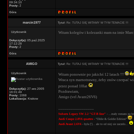
09:34:10
Posty:
2
Góra
marcin1977
Tytuł:
Re: TUTAJ SIĘ WITAMY W TYM TEMACIE !!!
Użytkownik
Witam kolegów i kolezanki mam na imie Marci
Dołączył(a):
05.paź.2025
17:12:28
Posty:
2
Góra
AMIGO
Tytuł:
Re: TUTAJ SIĘ WITAMY W TYM TEMACIE !!!
Użytkownik
Witam ponownie po jakichś 12 latach !!!
Wraca syn marnotrawny, żeby znów czerpać wie
przez ponad 10lat
Dołączył(a):
27.wrz.2005
Pozdrawiam,
16:01:49
Posty:
1068
Amigo (vel Avant26V6)
Lokalizacja:
Krakow
_________________
Subaru Legacy SW 2.2 "GT-B line"
- ...mały romans na 
Audi Coupe 2.8V6 quattro
- "Oldie & Goldie Edition"
Audi Avant 2.6V6
- byla [']... ale to od niej sie zaczelo...