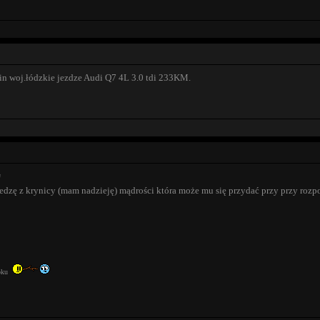
n woj.łódzkie jezdze Audi Q7 4L 3.0 tdi 233KM.
dzę z krynicy (mam nadzieję) mądrości która może mu się przydać przy przy rozp
boku