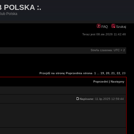
B POLSKA :.
lub Polska
FAQ
Szukaj
Teraz jest 08.sie.2026 11:42:46
Strefa czasowa: UTC + 2
Przejdź na stronę
Poprzednia strona
1
...
19
,
20
,
21
,
22
,
23
Poprzedni
|
Następny
Napisane:
11.lip.2025 12:59:44