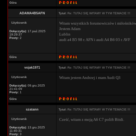
Góra
ADAMA4B5AFN
Tytuł:
Re: TUTAJ SIĘ WITAMY W TYM TEMACIE !!!
Użytkownik
Witam wszystkich forumowiczów i miłośników
Jestem Adam
Dołączył(a):
17.paź.2025
Lublin
19:29:37
Posty:
2
audi a4 B5 98 r. AFN i audi A4 B6 03 r. AVF
Góra
vojak1971
Tytuł:
Re: TUTAJ SIĘ WITAMY W TYM TEMACIE !!!
Użytkownik
Witam jestem Andrzej i mam Audi Q3
Dołączył(a):
09.gru.2025
21:41:09
Posty:
1
Góra
szatann
Tytuł:
Re: TUTAJ SIĘ WITAMY W TYM TEMACIE !!!
Użytkownik
Cześć, witam z moją A6 C7 polift Bitdi.
Dołączył(a):
13.gru.2025
11:40:31
Posty:
3