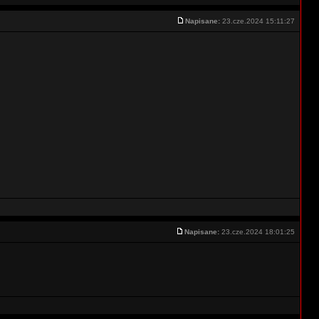
Napisane:
23.cze.2024 15:11:27
Napisane:
23.cze.2024 18:01:25