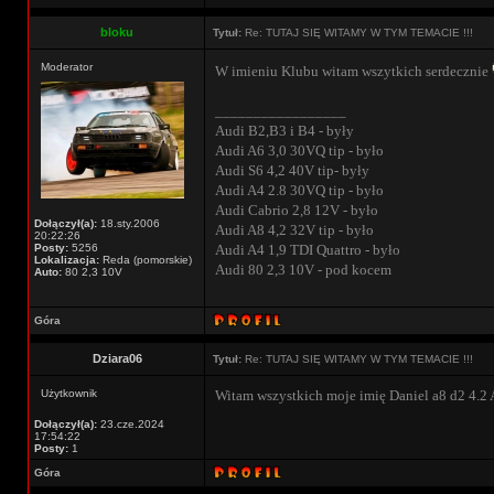
bloku
Tytuł:
Re: TUTAJ SIĘ WITAMY W TYM TEMACIE !!!
Moderator
W imieniu Klubu witam wszytkich serdecznie
_________________
Audi B2,B3 i B4 - były
Audi A6 3,0 30VQ tip - było
Audi S6 4,2 40V tip- były
Audi A4 2.8 30VQ tip - było
Audi Cabrio 2,8 12V - było
Dołączył(a):
18.sty.2006
Audi A8 4,2 32V tip - było
20:22:26
Posty:
5256
Audi A4 1,9 TDI Quattro - było
Lokalizacja:
Reda (pomorskie)
Audi 80 2,3 10V - pod kocem
Auto:
80 2,3 10V
Góra
Dziara06
Tytuł:
Re: TUTAJ SIĘ WITAMY W TYM TEMACIE !!!
Użytkownik
Witam wszystkich moje imię Daniel a8 d2 4.2
Dołączył(a):
23.cze.2024
17:54:22
Posty:
1
Góra