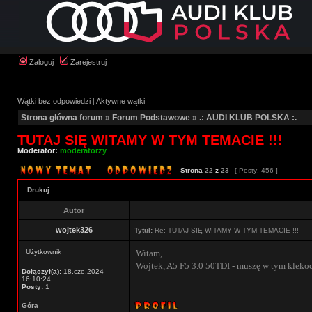
Zaloguj
Zarejestruj
Wątki bez odpowiedzi
|
Aktywne wątki
Strona główna forum
»
Forum Podstawowe
»
.: AUDI KLUB POLSKA :.
TUTAJ SIĘ WITAMY W TYM TEMACIE !!!
Moderator:
moderatorzy
Strona
22
z
23
[ Posty: 456 ]
Drukuj
Autor
wojtek326
Tytuł:
Re: TUTAJ SIĘ WITAMY W TYM TEMACIE !!!
Użytkownik
Witam,
Wojtek, A5 F5 3.0 50TDI - muszę w tym klekoci
Dołączył(a):
18.cze.2024
16:10:24
Posty:
1
Góra