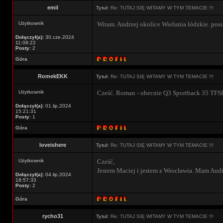
emil
Tytuł:
Re: TUTAJ SIĘ WITAMY W TYM TEMACIE !!!
Użytkownik
Witam. Andrzej okolice Wielunia łódzkie. pos
Dołączył(a):
30.cze.2024
11:08:22
Posty:
2
Góra
RomekEKK
Tytuł:
Re: TUTAJ SIĘ WITAMY W TYM TEMACIE !!!
Użytkownik
Cześć. Roman - obecnie Q3 Sportback 35 TFSI
Dołączył(a):
01.lip.2024
15:21:31
Posty:
1
Góra
loveishere
Tytuł:
Re: TUTAJ SIĘ WITAMY W TYM TEMACIE !!!
Użytkownik
Cześć,
Jestem Maciej i jestem z Wrocławia. Mam Aud
Dołączył(a):
04.lip.2024
18:57:33
Posty:
2
Góra
rycho31
Tytuł:
Re: TUTAJ SIĘ WITAMY W TYM TEMACIE !!!