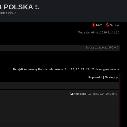
B POLSKA :.
lub Polska
FAQ
Szukaj
Teraz jest 08.sie.2026 11:41:15
Strefa czasowa: UTC + 2
Przejdź na stronę
Poprzednia strona
1
...
19
,
20
,
21
,
22
,
23
Następna strona
Poprzedni
|
Następny
Napisane:
18.cze.2024 16:24:42