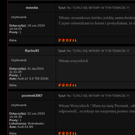
wavuka
Tytuł:
Re: TUTAJ SIĘ WITAMY W TYM TEMACIE !!!
Użytkownik
Witam, stosunkowo krótko jeżdżę samochodem(p
Często odwiedzam to forum i pomyślałam, że d
Dołączył(a):
18.cze.2024
18:04:05
Posty:
1
Góra
Rychu93
Tytuł:
Re: TUTAJ SIĘ WITAMY W TYM TEMACIE !!!
Użytkownik
Witam wszystkich
Dołączył(a):
31.sty.2024
11:31:45
Posty:
1
Auto:
Audi q7 3.0 TDI 2016r
Góra
przemek3067
Tytuł:
Re: TUTAJ SIĘ WITAMY W TYM TEMACIE !!!
Użytkownik
Witam Wszystkich ! Mam na imię Przemek , obe
odpowiedź , oczekuje na wzajemną pomoc ora
Dołączył(a):
22.cze.2024
19:46:39
Posty:
1
Lokalizacja:
Bolesławiec
Auto:
Audi A4 B6
Góra