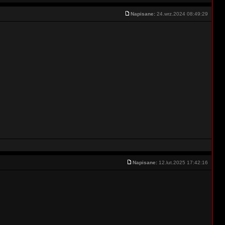
Napisane:
24.wrz.2024 08:49:29
Napisane:
12.lut.2025 17:42:16