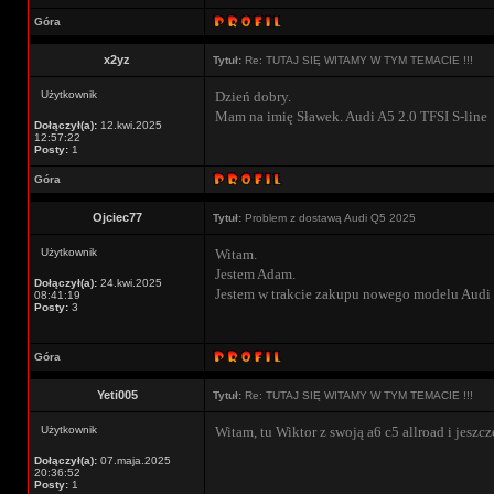
Góra
x2yz
Tytuł:
Re: TUTAJ SIĘ WITAMY W TYM TEMACIE !!!
Użytkownik
Dzień dobry.
Mam na imię Sławek. Audi A5 2.0 TFSI S-line
Dołączył(a):
12.kwi.2025
12:57:22
Posty:
1
Góra
Ojciec77
Tytuł:
Problem z dostawą Audi Q5 2025
Użytkownik
Witam.
Jestem Adam.
Dołączył(a):
24.kwi.2025
Jestem w trakcie zakupu nowego modelu Audi
08:41:19
Posty:
3
Góra
Yeti005
Tytuł:
Re: TUTAJ SIĘ WITAMY W TYM TEMACIE !!!
Użytkownik
Witam, tu Wiktor z swoją a6 c5 allroad i jeszcze
Dołączył(a):
07.maja.2025
20:36:52
Posty:
1