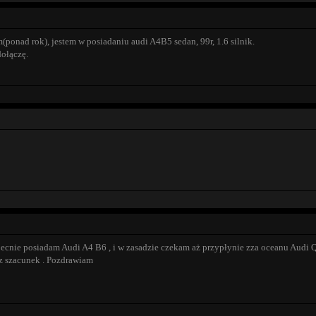
onad rok), jestem w posiadaniu audi A4B5 sedan, 99r, 1.6 silnik.
ołączę.
cnie posiadam Audi A4 B6 , i w zasadzie czekam aż przypłynie zza oceanu Audi Q
z szacunek . Pozdrawiam