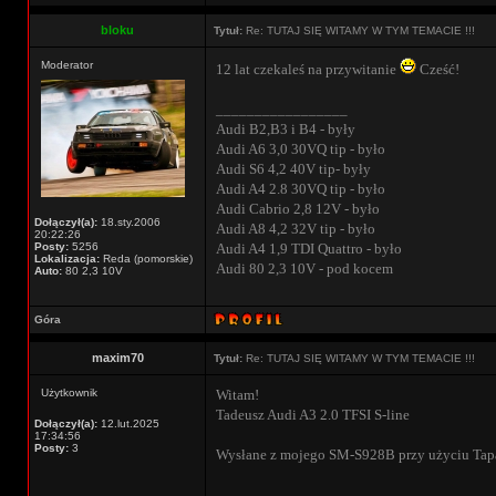
bloku
Tytuł:
Re: TUTAJ SIĘ WITAMY W TYM TEMACIE !!!
Moderator
12 lat czekaleś na przywitanie
Cześć!
_________________
Audi B2,B3 i B4 - były
Audi A6 3,0 30VQ tip - było
Audi S6 4,2 40V tip- były
Audi A4 2.8 30VQ tip - było
Audi Cabrio 2,8 12V - było
Dołączył(a):
18.sty.2006
Audi A8 4,2 32V tip - było
20:22:26
Posty:
5256
Audi A4 1,9 TDI Quattro - było
Lokalizacja:
Reda (pomorskie)
Audi 80 2,3 10V - pod kocem
Auto:
80 2,3 10V
Góra
maxim70
Tytuł:
Re: TUTAJ SIĘ WITAMY W TYM TEMACIE !!!
Użytkownik
Witam!
Tadeusz Audi A3 2.0 TFSI S-line
Dołączył(a):
12.lut.2025
17:34:56
Posty:
3
Wysłane z mojego SM-S928B przy użyciu Tap