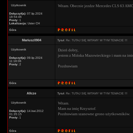
Użytkownik
Witam. Obecnie jezdze Mercedes CLS 63 AMG 
Dołączył(a):
07.lip.2024
18:54:46
Posty:
1
Lokalizacja:
Uster CH
Góra
Mariusz0904
Tytuł:
Re: TUTAJ SIĘ WITAMY W TYM TEMACIE !!!
Użytkownik
Dzień dobry,
jestem z Mińska Mazowieckiego i mam na imię
Dołączył(a):
09.lip.2024
11:18:06
Posty:
2
Pozdrawiam
Góra
Allcze
Tytuł:
Re: TUTAJ SIĘ WITAMY W TYM TEMACIE !!!
Użytkownik
Witam.
Mam na imię Krzysztof.
Dołączył(a):
14.kwi.2012
Pozdrawiam szanowne grono użytkowników.
01:35:15
Posty:
1
Góra