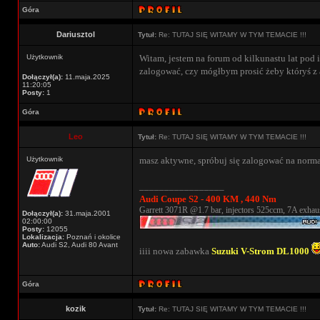
Góra
Dariusztol
Tytuł:
Re: TUTAJ SIĘ WITAMY W TYM TEMACIE !!!
Użytkownik
Witam, jestem na forum od kilkunastu lat pod i
zalogować, czy mógłbym prosić żeby któryś z 
Dołączył(a):
11.maja.2025
11:20:05
Posty:
1
Góra
Leo
Tytuł:
Re: TUTAJ SIĘ WITAMY W TYM TEMACIE !!!
Użytkownik
masz aktywne, spróbuj się zalogować na norma
_________________
Audi Coupe S2 - 400 KM , 440 Nm
Garrett 3071R @1.7 bar, injectors 525ccm, 7A exhaus
Dołączył(a):
31.maja.2001
02:00:00
Posty:
12055
Lokalizacja:
Poznań i okolice
Auto:
Audi S2, Audi 80 Avant
iiii nowa zabawka
Suzuki V-Strom DL1000
Góra
kozik
Tytuł:
Re: TUTAJ SIĘ WITAMY W TYM TEMACIE !!!