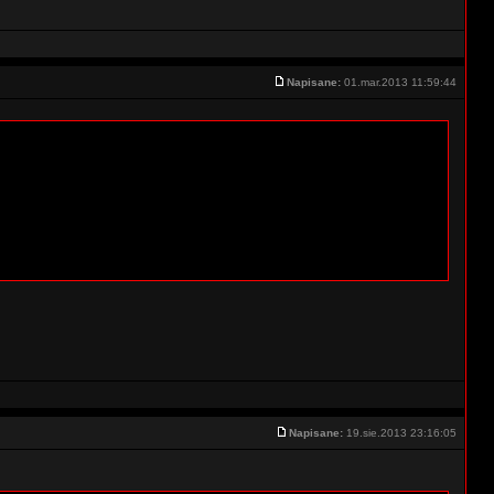
Napisane:
01.mar.2013 11:59:44
Napisane:
19.sie.2013 23:16:05