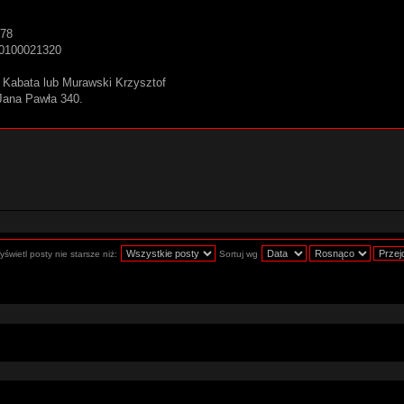
478
00100021320
w Kabata lub Murawski Krzysztof
Jana Pawła 340.
świetl posty nie starsze niż:
Sortuj wg