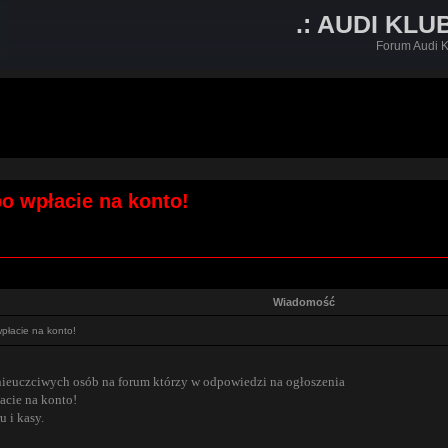
.: AUDI KLU
Forum Audi K
 wpłacie na konto!
Wiadomość
łacie na konto!
ę nieuczciwych osób na forum którzy w odpowiedzi na ogłoszenia
acie na konto!
 i kasy.