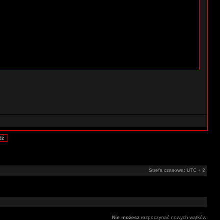
Strefa czasowa: UTC + 2
Nie możesz
rozpoczynać nowych wątków