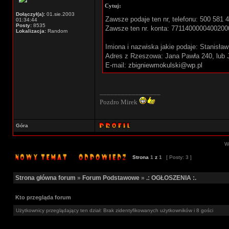
Cytuj:
Dołączył(a):
01.sie.2003
Zawsze podaje ten nr, telefonu: 500 581 
01:34:44
Posty:
8535
Zawsze ten nr. konta: 771140000040020
Lokalizacja:
Random
Imiona i nazwiska jakie podaje: Stanisła
Adres z Rzeszowa: Jana Pawła 240, lub 
E-mail:
zbigniewmokulski@wp.pl
_________________
Pozdro Mirek
Góra
Wy
Strona
1
z
1
[ Posty: 3 ]
Strona główna forum
»
Forum Podstawowe
»
.: OGŁOSZENIA :.
Kto przegląda forum
Użytkownicy przeglądający ten dział: Brak zidentyfikowanych użytkowników i 8 gości