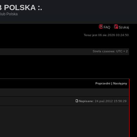
B POLSKA :.
lub Polska
FAQ
Szukaj
Teraz jest 06.sie.2026 03:24:50
Strefa czasowa: UTC + 2
Poprzedni
|
Następny
Napisane:
24.paź.2012 15:56:29