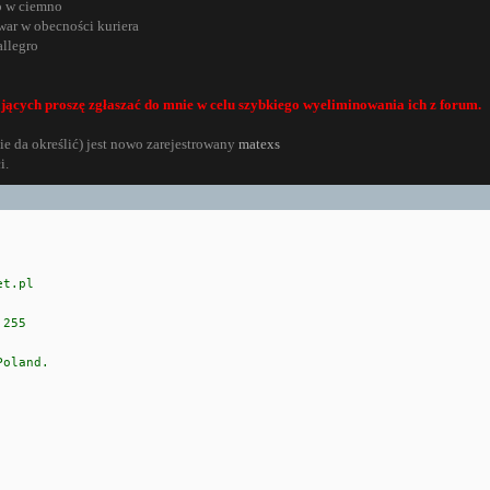
o w ciemno
war w obecności kuriera
allegro
jących proszę zgłaszać do mnie w celu szybkiego wyeliminowania ich z forum.
ie da określić) jest nowo zarejestrowany
matexs
i.
et.pl
.255
Poland.