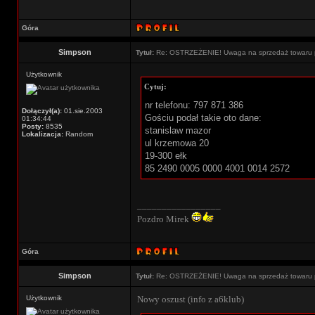
Góra
Simpson
Tytuł:
Re: OSTRZEŻENIE! Uwaga na sprzedaż towaru p
Użytkownik
Cytuj:
nr telefonu: 797 871 386
Dołączył(a):
01.sie.2003
Gościu podał takie oto dane:
01:34:44
Posty:
8535
stanislaw mazor
Lokalizacja:
Random
ul krzemowa 20
19-300 ełk
85 2490 0005 0000 4001 0014 2572
_________________
Pozdro Mirek
Góra
Simpson
Tytuł:
Re: OSTRZEŻENIE! Uwaga na sprzedaż towaru p
Użytkownik
Nowy oszust (info z a6klub)