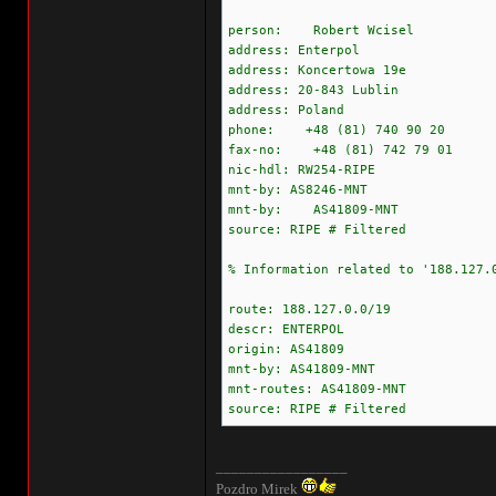
person: Robert Wcisel
address: Enterpol
address: Koncertowa 19e
address: 20-843 Lublin
address: Poland
phone: +48 (81) 740 90 20
fax-no: +48 (81) 742 79 01
nic-hdl: RW254-RIPE
mnt-by: AS8246-MNT
mnt-by: AS41809-MNT
source: RIPE # Filtered
% Information related to '188.127.
route: 188.127.0.0/19
descr: ENTERPOL
origin: AS41809
mnt-by: AS41809-MNT
mnt-routes: AS41809-MNT
source: RIPE # Filtered
_________________
Pozdro Mirek