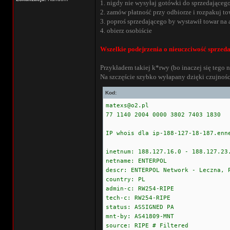
1. nigdy nie wysyłaj gotówki do sprzedająceg
2. zamów płatność przy odbiorze i rozpakuj to
3. poproś sprzedającego by wystawił towar na 
4. obierz osobiście
Wszelkie podejrzenia o nieuczciwość sprzeda
Przykładem takiej k*rwy (bo inaczej się tego n
Na szczęście szybko wyłapany dzięki czujnośc
Kod:
matexs@o2.pl
77 1140 2004 0000 3802 7403 1830
IP whois dla ip-188-127-18-187.enn
inetnum: 188.127.16.0 - 188.127.23
netname: ENTERPOL
descr: ENTERPOL Network - Leczna, 
country: PL
admin-c: RW254-RIPE
tech-c: RW254-RIPE
status: ASSIGNED PA
mnt-by: AS41809-MNT
source: RIPE # Filtered