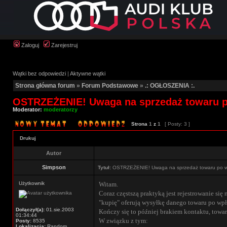
Zaloguj
Zarejestruj
Wątki bez odpowiedzi
|
Aktywne wątki
Strona główna forum
»
Forum Podstawowe
»
.: OGŁOSZENIA :.
OSTRZEŻENIE! Uwaga na sprzedaż towaru po
Moderator:
moderatorzy
Strona
1
z
1
[ Posty: 3 ]
Drukuj
Autor
Simpson
Tytuł:
OSTRZEŻENIE! Uwaga na sprzedaż towaru po wp
Użytkownik
Witam.
Coraz częstszą praktyką jest rejestrowanie si
"kupię" oferują wysyłkę danego towaru po wpł
Dołączył(a):
01.sie.2003
Kończy się to później brakiem kontaktu, towaru
01:34:44
W związku z tym:
Posty:
8535
Lokalizacja:
Random