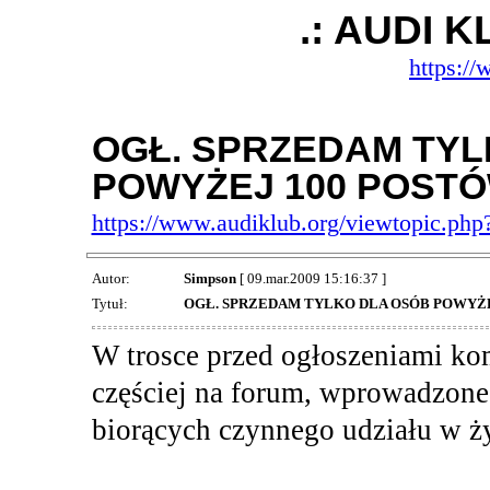
.: AUDI 
https:/
OGŁ. SPRZEDAM TYL
POWYŻEJ 100 POST
https://www.audiklub.org/viewtopic.ph
Autor:
Simpson
[ 09.mar.2009 15:16:37 ]
Tytuł:
OGŁ. SPRZEDAM TYLKO DLA OSÓB POWYŻ
W trosce przed ogłoszeniami ko
częściej na forum, wprowadzone 
biorących czynnego udziału w ż