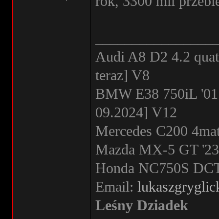
rok, 3300 mil prz
________________
Audi A8 D2 4.2 quat
teraz] V8
BMW E38 750iL '01
09.2024] V12
Mercedes C200 4mati
Mazda MX-5 GT '23 
Honda NC750S DCT '
Email:
lukaszgrygli
Leśny Dziadek