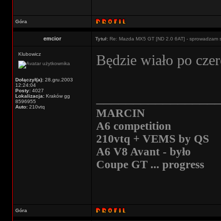
Góra
emcior
Tytuł:
Re: Mazda MX5 GT [ND 2.0 6AT] - sprowadzam 
Klubowicz
Będzie wiało po cze
Dołączył(a):
28.gru.2003
12:24:04
Posty:
4027
________________
Lokalizacja:
Kraków gg
8596955
Auto:
210vtq
MARCIN
A6 competition
210vtq + VEMS by QS
A6 V8 Avant - było
Coupe GT ... progress
Góra