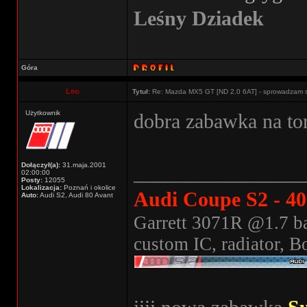
Leśny Dziadek
Góra
Leo
Tytuł:
Re: Mazda MX5 GT [ND 2.0 6AT] - sprowadzam 
Użytkownik
dobra zabawka na to
Dołączył(a):
31.maja.2001
________________
02:00:00
Posty:
12055
Lokalizacja:
Poznań i okolice
Audi Coupe S2 - 4
Auto:
Audi S2, Audi 80 Avant
Garrett 3071R @1.7 ba
custom IC, radiator, B