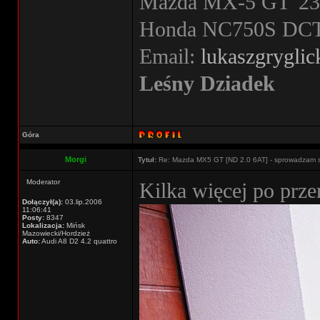
Mazda MX-5 GT '23 
Honda NC750S DCT '
Email:
lukaszgrygli
Leśny Dziadek
Góra
Morgi
Tytuł:
Re: Mazda MX5 GT [ND 2.0 6AT] - sprowadzam 
Moderator
Kilka więcej po prze
Dołączył(a):
03.lip.2006
11:06:41
Posty:
8347
Lokalizacja:
Mińsk
Mazowiecki/Hordzież
Auto:
Audi A8 D2 4.2 quattro