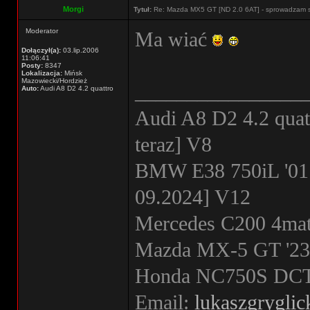
Morgi
Tytuł:
Re: Mazda MX5 GT [ND 2.0 6AT] - sprowadzam 
Moderator
Ma wiać
Dołączył(a):
03.lip.2006
11:06:41
Posty:
8347
Lokalizacja:
Mińsk
Mazowiecki/Hordzież
________________
Auto:
Audi A8 D2 4.2 quattro
Audi A8 D2 4.2 quat
teraz] V8
BMW E38 750iL '01
09.2024] V12
Mercedes C200 4mati
Mazda MX-5 GT '23 
Honda NC750S DCT '
Email:
lukaszgrygli