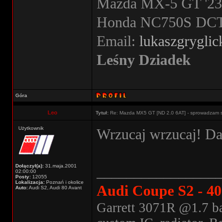
Mazda MX-5 GT '23 
Honda NC750S DCT '
Email:
lukaszgrygli
Leśny Dziadek
Góra
Leo
Tytuł:
Re: Mazda MX5 GT [ND 2.0 6AT] - sprowadzam 
Użytkownik
Wrzucaj wrzucaj! Daw
Dołączył(a):
31.maja.2001
________________
02:00:00
Posty:
12055
Lokalizacja:
Poznań i okolice
Audi Coupe S2 - 4
Auto:
Audi S2, Audi 80 Avant
Garrett 3071R @1.7 ba