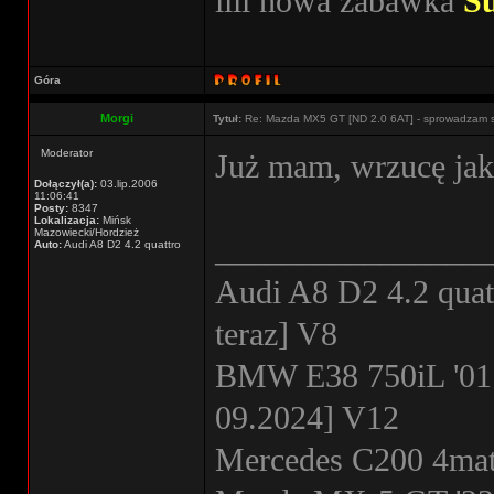
iiii nowa zabawka
S
Góra
Morgi
Tytuł:
Re: Mazda MX5 GT [ND 2.0 6AT] - sprowadzam 
Moderator
Już mam, wrzucę jaki
Dołączył(a):
03.lip.2006
11:06:41
Posty:
8347
Lokalizacja:
Mińsk
Mazowiecki/Hordzież
________________
Auto:
Audi A8 D2 4.2 quattro
Audi A8 D2 4.2 quat
teraz] V8
BMW E38 750iL '01
09.2024] V12
Mercedes C200 4mati