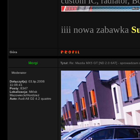
custom IC, radiator, B
iiii nowa zabawka
S
Góra
Morgi
Tytuł:
Re: Mazda MX5 GT [ND 2.0 6AT] - sprowadzam 
Moderator
Dołączył(a):
03.lip.2006
11:06:41
Posty:
8347
Lokalizacja:
Mińsk
Mazowiecki/Hordzież
Auto:
Audi A8 D2 4.2 quattro