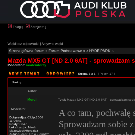
Zaloguj
Zarejestruj
Wątki bez odpowiedzi
|
Aktywne wątki
Strona główna forum
»
Forum Podstawowe
»
.: HYDE PARK :.
Mazda MX5 GT [ND 2.0 6AT] - sprowadzam s
Moderator:
moderatorzy
Strona
1
z
1
[ Posty: 17 ]
Drukuj
Autor
Morgi
Tytuł:
Mazda MX5 GT [ND 2.0 6AT] - sprowadzam sobi
Moderator
A co tam, pochwalę s
Dołączył(a):
03.lip.2006
11:06:41
Sprowadzam sobie z
Posty:
8347
Lokalizacja:
Mińsk
Mazowiecki/Hordzież
Auto:
Audi A8 D2 4.2 quattro