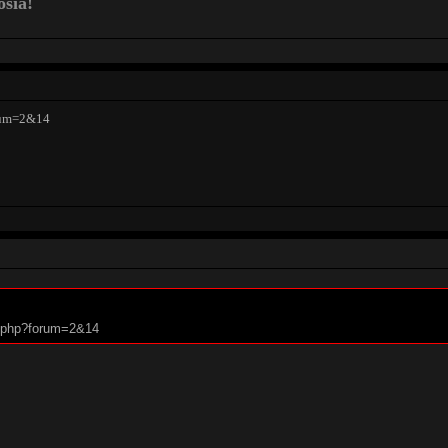
osia!
orum=2&14
um.php?forum=2&14