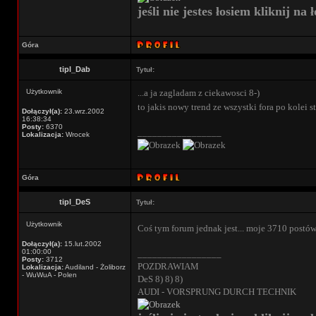
jeśli nie jestes łosiem kliknij na ł
Góra
tipl_Dab
Tytuł:
Użytkownik
...a ja zagladam z ciekawosci 8-)
to jakis nowy trend ze wszystki fora po kolei s
Dołączył(a):
23.wrz.2002
16:38:34
Posty:
6370
_________________
Lokalizacja:
Wrocek
Góra
tipl_DeS
Tytuł:
Użytkownik
Coś tym forum jednak jest... moje 3710 postó
Dołączył(a):
15.lut.2002
01:00:00
_________________
Posty:
3712
POZDRAWIAM
Lokalizacja:
Audiland - Żoliborz
- WuWuA - Polen
DeS 8) 8) 8)
AUDI - VORSPRUNG DURCH TECHNIK