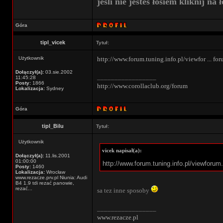
jeśli nie jestes łosiem kliknij na ł
Góra
tipl_vicek
Tytuł:
Użytkownik
http://www.forum.tuning.info.pl/viewfor ... f
Dołączył(a):
03.sie.2002
_________________
11:45:28
Posty:
1866
http://www.corollaclub.org/forum
Lokalizacja:
Sydney
Góra
tipl_Bilu
Tytuł:
Użytkownik
vicek napisał(a):
Dołączył(a):
11.lis.2001
01:00:00
http://www.forum.tuning.info.pl/viewfor
Posty:
1460
Lokalizacja:
Wrocław
www.rezacze.prv.pl Niunia: Audi
B4 1.9 tdi rezać panowie,
rezać...
sa tez inne sposoby
_________________
www.rezacze.pl