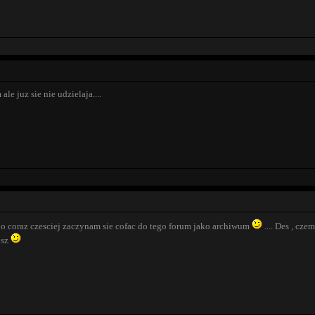
le juz sie nie udzielaja....
 bo coraz czesciej zaczynam sie cofac do tego forum jako archiwum
.... Des , cze
isz