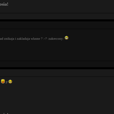
osia!
tad znikaja i zakladaja wlasne ? :-? :zakrecony:
w
:P