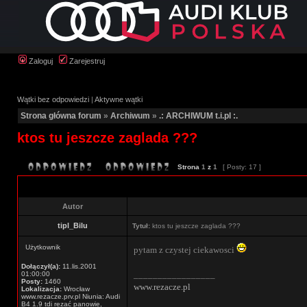
Zaloguj
Zarejestruj
Wątki bez odpowiedzi
|
Aktywne wątki
Strona główna forum
»
Archiwum
»
.: ARCHIWUM t.i.pl :.
ktos tu jeszcze zaglada ???
Strona
1
z
1
[ Posty: 17 ]
Autor
tipl_Bilu
Tytuł:
ktos tu jeszcze zaglada ???
Użytkownik
pytam z czystej ciekawosci
Dołączył(a):
11.lis.2001
_________________
01:00:00
Posty:
1460
www.rezacze.pl
Lokalizacja:
Wrocław
www.rezacze.prv.pl Niunia: Audi
B4 1.9 tdi rezać panowie,