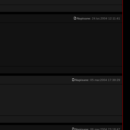
Napisane:
24.lut.2004 12:11:41
Napisane:
05.mar.2004 17:39:29
Napisane:
06.mar.2004 23:18:47