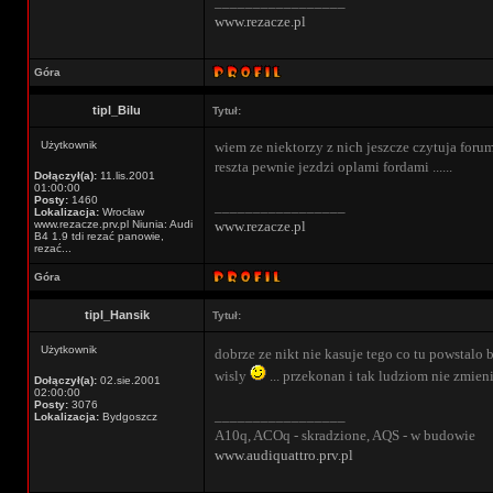
_________________
www.rezacze.pl
Góra
tipl_Bilu
Tytuł:
Użytkownik
wiem ze niektorzy z nich jeszcze czytuja forum a
reszta pewnie jezdzi oplami fordami ......
Dołączył(a):
11.lis.2001
01:00:00
Posty:
1460
_________________
Lokalizacja:
Wrocław
www.rezacze.prv.pl Niunia: Audi
www.rezacze.pl
B4 1.9 tdi rezać panowie,
rezać...
Góra
tipl_Hansik
Tytuł:
Użytkownik
dobrze ze nikt nie kasuje tego co tu powstalo
wisly
... przekonan i tak ludziom nie zmien
Dołączył(a):
02.sie.2001
02:00:00
Posty:
3076
_________________
Lokalizacja:
Bydgoszcz
A10q, ACOq - skradzione, AQS - w budowie
www.audiquattro.prv.pl