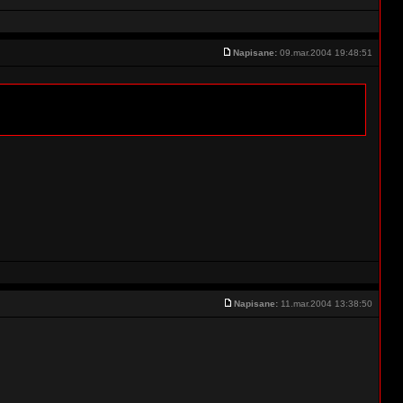
Napisane:
09.mar.2004 19:48:51
Napisane:
11.mar.2004 13:38:50