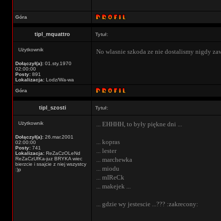
Góra
tipl_mquattro
Tytuł:
Użytkownik
No wlasnie szkoda ze nie dostalismy nigdy za
Dołączył(a):
01.sty.1970
02:00:00
Posty:
891
Lokalizacja:
Lodz/Wa-wa
Góra
tipl_szosti
Tytuł:
Użytkownik
... EHHHH, to były piękne dni ...
Dołączył(a):
26.mar.2001
... kopras
02:00:00
Posty:
741
... lester
Lokalizacja:
ReZaCzOLeNd
ReZaCzUfKa-juz BRYKA wiec
... marchewka
bierzcie i ssajcie z niej wszystcy
... miodu
:)p
... mIReCk
... makejek ...
... gdzie wy jestescie ...??? :zakrecony: