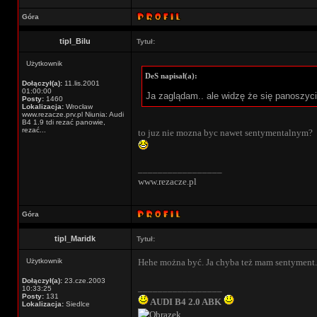
Góra
tipl_Bilu
Tytuł:
Użytkownik
DeS napisał(a):
Dołączył(a):
11.lis.2001
01:00:00
Ja zaglądam.. ale widzę że się panoszyci
Posty:
1460
Lokalizacja:
Wrocław
www.rezacze.prv.pl Niunia: Audi
B4 1.9 tdi rezać panowie,
rezać...
to juz nie mozna byc nawet sentymentalnym?
_________________
www.rezacze.pl
Góra
tipl_Maridk
Tytuł:
Użytkownik
Hehe można być. Ja chyba też mam sentyment.
Dołączył(a):
23.cze.2003
_________________
10:33:25
Posty:
131
AUDI B4 2.0 ABK
Lokalizacja:
Siedlce