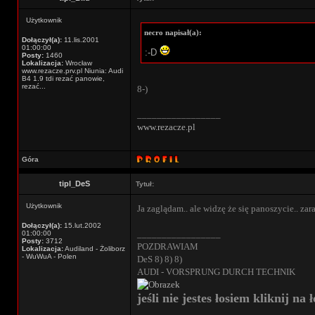
Użytkownik
necro napisał(a):
Dołączył(a):
11.lis.2001
01:00:00
:-D
Posty:
1460
Lokalizacja:
Wrocław
www.rezacze.prv.pl Niunia: Audi
B4 1.9 tdi rezać panowie,
rezać...
8-)
_________________
www.rezacze.pl
Góra
tipl_DeS
Tytuł:
Użytkownik
Ja zaglądam.. ale widzę że się panoszycie.. zar
Dołączył(a):
15.lut.2002
_________________
01:00:00
Posty:
3712
POZDRAWIAM
Lokalizacja:
Audiland - Żoliborz
- WuWuA - Polen
DeS 8) 8) 8)
AUDI - VORSPRUNG DURCH TECHNIK
jeśli nie jestes łosiem kliknij na ł