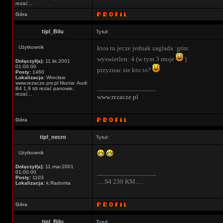
rezać...
Góra
tipl_Bilu
Tytuł:
Użytkownik
ktos tu jecze jednak zaglada :grin:
wyswietlen: 4 (w tym 3 moje
)
Dołączył(a):
11.lis.2001
01:00:00
przyznac sie kto to?
Posty:
1460
Lokalizacja:
Wrocław
www.rezacze.prv.pl Niunia: Audi
_________________
B4 1.9 tdi rezać panowie,
rezać...
www.rezacze.pl
Góra
tipl_necro
Tytuł:
Użytkownik
Dołączył(a):
11.mar.2001
_________________
01:00:00
Posty:
1103
.....S4 230 KM.....
Lokalizacja:
k.Radomia
Góra
tipl_Bilu
Tytuł: